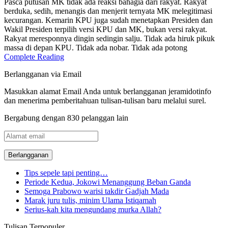
Pasca putusan MK tidak ada reaksi bahagia dari rakyat. Rakyat
berduka, sedih, menangis dan menjerit ternyata MK melegitimasi
kecurangan. Kemarin KPU juga sudah menetapkan Presiden dan
Wakil Presiden terpilih versi KPU dan MK, bukan versi rakyat.
Rakyat meresponnya dingin sedingin salju. Tidak ada hiruk pikuk
massa di depan KPU. Tidak ada nobar. Tidak ada potong
Complete Reading
Berlangganan via Email
Masukkan alamat Email Anda untuk berlangganan jeramidotinfo
dan menerima pemberitahuan tulisan-tulisan baru melalui surel.
Bergabung dengan 830 pelanggan lain
Alamat
email
Tips sepele tapi penting…
Periode Kedua, Jokowi Menanggung Beban Ganda
Semoga Prabowo warisi takdir Gadjah Mada
Marak juru tulis, minim Ulama Istiqamah
Serius-kah kita mengundang murka Allah?
Tulisan Terpopuler