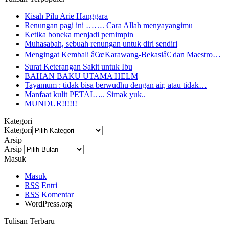
Kisah Pilu Arie Hanggara
Renungan pagi ini ……. Cara Allah menyayangimu
Ketika boneka menjadi pemimpin
Muhasabah, sebuah renungan untuk diri sendiri
Mengingat Kembali â€œKarawang-Bekasiâ€ dan Maestro…
Surat Keterangan Sakit untuk Ibu
BAHAN BAKU UTAMA HELM
Tayamum : tidak bisa berwudhu dengan air, atau tidak…
Manfaat kulit PETAI….. Simak yuk..
MUNDUR!!!!!!
Kategori
Kategori
Arsip
Arsip
Masuk
Masuk
RSS
Entri
RSS
Komentar
WordPress.org
Tulisan Terbaru