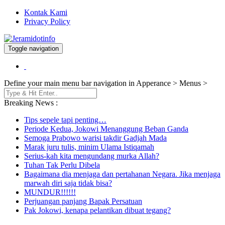
Kontak Kami
Privacy Policy
Toggle navigation
Berita dan Informasi Terkini
Jeramidotinfo
Define your main menu bar navigation in Apperance > Menus >
Breaking News :
Tips sepele tapi penting…
Periode Kedua, Jokowi Menanggung Beban Ganda
Semoga Prabowo warisi takdir Gadjah Mada
Marak juru tulis, minim Ulama Istiqamah
Serius-kah kita mengundang murka Allah?
Tuhan Tak Perlu Dibela
Bagaimana dia menjaga dan pertahanan Negara. Jika menjaga
marwah diri saja tidak bisa?
MUNDUR!!!!!!
Perjuangan panjang Bapak Persatuan
Pak Jokowi, kenapa pelantikan dibuat tegang?