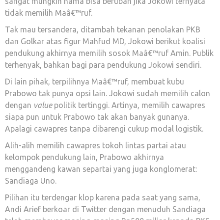
sangat mungkin nama bisa berubah jika Jokowi ternyata
tidak memilih Maâ€™ruf.
Tak mau tersandera, ditambah tekanan penolakan PKB
dan Golkar atas figur Mahfud MD, Jokowi berikut koalisi
pendukung akhirnya memilih sosok Maâ€™ruf Amin. Publik
terhenyak, bahkan bagi para pendukung Jokowi sendiri.
Di lain pihak, terpilihnya Maâ€™ruf, membuat kubu
Prabowo tak punya opsi lain. Jokowi sudah memilih calon
dengan
value
politik tertinggi. Artinya, memilih cawapres
siapa pun untuk Prabowo tak akan banyak gunanya.
Apalagi cawapres tanpa dibarengi cukup modal logistik.
Alih-alih memilih cawapres tokoh lintas partai atau
kelompok pendukung lain, Prabowo akhirnya
menggandeng kawan separtai yang juga konglomerat:
Sandiaga Uno.
Pilihan itu terdengar klop karena pada saat yang sama,
Andi Arief berkoar di Twitter dengan menuduh Sandiaga