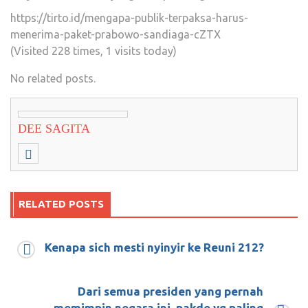
https://tirto.id/mengapa-publik-terpaksa-harus-
menerima-paket-prabowo-sandiaga-cZTX
(Visited 228 times, 1 visits today)
No related posts.
DEE SAGITA
RELATED POSTS
Kenapa sich mesti nyinyir ke Reuni 212?
Ketika marwah ulama tak dijaga, ulama hanya
jadi pelengkap gelaran demokrasi
Dari semua presiden yang pernah
September 24, 2018
0
memimpin negara ini, pakde yg paling