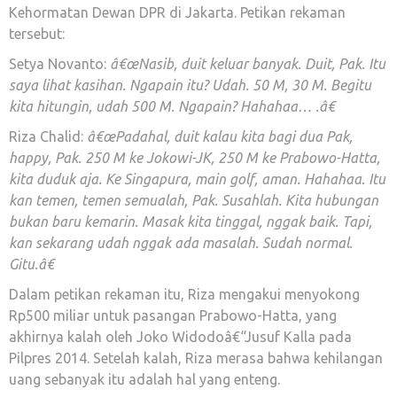
Kehormatan Dewan DPR di Jakarta. Petikan rekaman
tersebut:
Setya Novanto:
â€œNasib, duit keluar banyak. Duit, Pak. Itu
saya lihat kasihan. Ngapain itu? Udah. 50 M, 30 M. Begitu
kita hitungin, udah 500 M. Ngapain? Hahahaa… .â€
Riza Chalid:
â€œPadahal, duit kalau kita bagi dua Pak,
happy, Pak. 250 M ke Jokowi-JK, 250 M ke Prabowo-Hatta,
kita duduk aja. Ke Singapura, main golf, aman. Hahahaa. Itu
kan temen, temen semualah, Pak. Susahlah. Kita hubungan
bukan baru kemarin. Masak kita tinggal, nggak baik. Tapi,
kan sekarang udah nggak ada masalah. Sudah normal.
Gitu.â€
Dalam petikan rekaman itu, Riza mengakui menyokong
Rp500 miliar untuk pasangan Prabowo-Hatta, yang
akhirnya kalah oleh Joko Widodoâ€“Jusuf Kalla pada
Pilpres 2014. Setelah kalah, Riza merasa bahwa kehilangan
uang sebanyak itu adalah hal yang enteng.