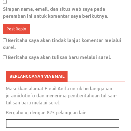
Desember 5, 2018
0
Simpan nama, email, dan situs web saya pada
peramban ini untuk komentar saya berikutnya.
Jangan Banyak Mengeluh, Ferguso
November 18, 2019
0
Beritahu saya akan tindak lanjut komentar melalui
surel.
Beritahu saya akan tulisan baru melalui surel.
Sepenggal cerita Sontoloyo
November 12, 2018
0
BERLANGGANAN VIA EMAIL
Masukkan alamat Email Anda untuk berlangganan
Eforia rakyat Cianjur boleh jadi miniatur
jeramidotinfo dan menerima pemberitahuan tulisan-
Eforia Pilpres 2019
tulisan baru melalui surel.
Bergabung dengan 825 pelanggan lain
Desember 15, 2018
0
Alamat
email