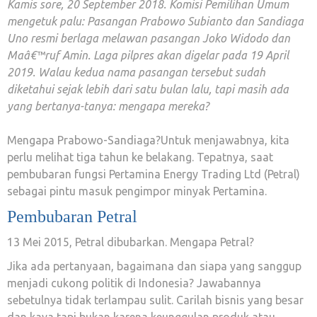
Kamis sore, 20 September 2018. Komisi Pemilihan Umum
mengetuk palu: Pasangan Prabowo Subianto dan Sandiaga
Uno resmi berlaga melawan pasangan Joko Widodo dan
Maâ€™ruf Amin. Laga pilpres akan digelar pada 19 April
2019. Walau kedua nama pasangan tersebut sudah
diketahui sejak lebih dari satu bulan lalu, tapi masih ada
yang bertanya-tanya: mengapa mereka?
Mengapa Prabowo-Sandiaga?Untuk menjawabnya, kita
perlu melihat tiga tahun ke belakang. Tepatnya, saat
pembubaran fungsi Pertamina Energy Trading Ltd (Petral)
sebagai pintu masuk pengimpor minyak Pertamina.
Pembubaran Petral
13 Mei 2015, Petral dibubarkan. Mengapa Petral?
Jika ada pertanyaan, bagaimana dan siapa yang sanggup
menjadi cukong politik di Indonesia? Jawabannya
sebetulnya tidak terlampau sulit. Carilah bisnis yang besar
dan kaya tapi bukan karena keunggulan produk atau