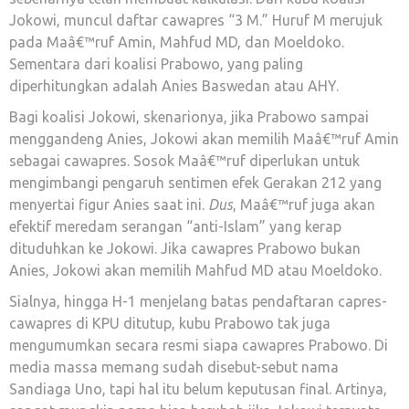
Jokowi, muncul daftar cawapres “3 M.” Huruf M merujuk
pada Maâ€™ruf Amin, Mahfud MD, dan Moeldoko.
Sementara dari koalisi Prabowo, yang paling
diperhitungkan adalah Anies Baswedan atau AHY.
Bagi koalisi Jokowi, skenarionya, jika Prabowo sampai
menggandeng Anies, Jokowi akan memilih Maâ€™ruf Amin
sebagai cawapres. Sosok Maâ€™ruf diperlukan untuk
mengimbangi pengaruh sentimen efek Gerakan 212 yang
menyertai figur Anies saat ini.
Dus
, Maâ€™ruf juga akan
efektif meredam serangan “anti-Islam” yang kerap
dituduhkan ke Jokowi. Jika cawapres Prabowo bukan
Anies, Jokowi akan memilih Mahfud MD atau Moeldoko.
Sialnya, hingga H-1 menjelang batas pendaftaran capres-
cawapres di KPU ditutup, kubu Prabowo tak juga
mengumumkan secara resmi siapa cawapres Prabowo. Di
media massa memang sudah disebut-sebut nama
Sandiaga Uno, tapi hal itu belum keputusan final. Artinya,