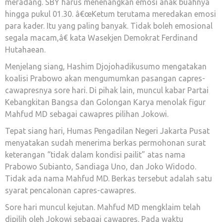
meradang. SBY harus menenangkan emosi anak buahnya
hingga pukul 01.30. â€œKetum terutama meredakan emosi
para kader. Itu yang paling banyak. Tidak boleh emosional
segala macam,â€ kata Wasekjen Demokrat Ferdinand
Hutahaean.
Menjelang siang, Hashim Djojohadikusumo mengatakan
koalisi Prabowo akan mengumumkan pasangan capres-
cawapresnya sore hari. Di pihak lain, muncul kabar Partai
Kebangkitan Bangsa dan Golongan Karya menolak figur
Mahfud MD sebagai cawapres pilihan Jokowi.
Tepat siang hari, Humas Pengadilan Negeri Jakarta Pusat
menyatakan sudah menerima berkas permohonan surat
keterangan “tidak dalam kondisi pailit” atas nama
Prabowo Subianto, Sandiaga Uno, dan Joko Widodo.
Tidak ada nama Mahfud MD. Berkas tersebut adalah satu
syarat pencalonan capres-cawapres.
Sore hari muncul kejutan. Mahfud MD mengklaim telah
dipilih oleh Jokowi sebagai cawapres. Pada waktu