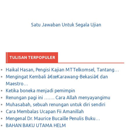
The scary Khilafah
Satu Jawaban Untuk Segala Ujian
April 9, 2019
0
TULISAN TERPOPULER
Untuk Apa Kiyai Maâ€™ruf Amin? Untuk
Apa Sandiaga Uno?
Haikal Hasan, Pengisi Kajian MTTelkomsel, Tantang…
Mengingat Kembali â€œKarawang-Bekasiâ€ dan
September 19, 2018
0
Maestro…
Ketika boneka menjadi pemimpin
Renungan pagi ini ……. Cara Allah menyayangimu
Muhasabah, sebuah renungan untuk diri sendiri
Cara Membalas Ucapan Fii Amanillah
Mengenal Dr. Maurice Bucaille Penulis Buku…
BAHAN BAKU UTAMA HELM