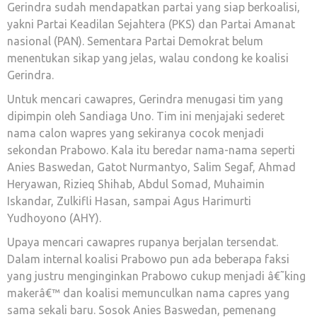
Gerindra sudah mendapatkan partai yang siap berkoalisi,
yakni Partai Keadilan Sejahtera (PKS) dan Partai Amanat
nasional (PAN). Sementara Partai Demokrat belum
menentukan sikap yang jelas, walau condong ke koalisi
Gerindra.
Untuk mencari cawapres, Gerindra menugasi tim yang
dipimpin oleh Sandiaga Uno. Tim ini menjajaki sederet
nama calon wapres yang sekiranya cocok menjadi
sekondan Prabowo. Kala itu beredar nama-nama seperti
Anies Baswedan, Gatot Nurmantyo, Salim Segaf, Ahmad
Heryawan, Rizieq Shihab, Abdul Somad, Muhaimin
Iskandar, Zulkifli Hasan, sampai Agus Harimurti
Yudhoyono (AHY).
Upaya mencari cawapres rupanya berjalan tersendat.
Dalam internal koalisi Prabowo pun ada beberapa faksi
yang justru menginginkan Prabowo cukup menjadi â€˜king
makerâ€™ dan koalisi memunculkan nama capres yang
sama sekali baru. Sosok Anies Baswedan, pemenang