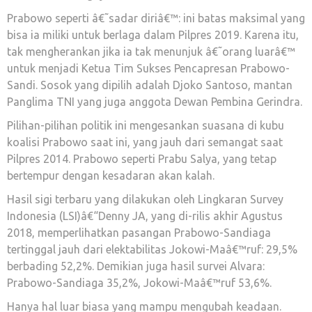
Prabowo seperti â€˜sadar diriâ€™: ini batas maksimal yang
bisa ia miliki untuk berlaga dalam Pilpres 2019. Karena itu,
tak mengherankan jika ia tak menunjuk â€˜orang luarâ€™
untuk menjadi Ketua Tim Sukses Pencapresan Prabowo-
Sandi. Sosok yang dipilih adalah Djoko Santoso, mantan
Panglima TNI yang juga anggota Dewan Pembina Gerindra.
Pilihan-pilihan politik ini mengesankan suasana di kubu
koalisi Prabowo saat ini, yang jauh dari semangat saat
Pilpres 2014. Prabowo seperti Prabu Salya, yang tetap
bertempur dengan kesadaran akan kalah.
Hasil sigi terbaru yang dilakukan oleh Lingkaran Survey
Indonesia (LSI)â€“Denny JA, yang di-rilis akhir Agustus
2018, memperlihatkan pasangan Prabowo-Sandiaga
tertinggal jauh dari elektabilitas Jokowi-Maâ€™ruf: 29,5%
berbading 52,2%. Demikian juga hasil survei Alvara:
Prabowo-Sandiaga 35,2%, Jokowi-Maâ€™ruf 53,6%.
Hanya hal luar biasa yang mampu mengubah keadaan.