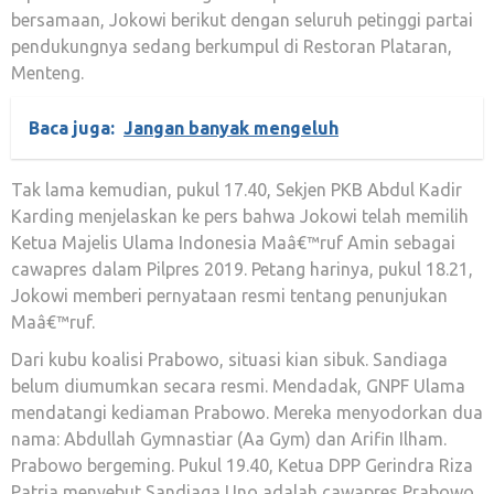
bersamaan, Jokowi berikut dengan seluruh petinggi partai
pendukungnya sedang berkumpul di Restoran Plataran,
Menteng.
Baca juga:
Jangan banyak mengeluh
Tak lama kemudian, pukul 17.40, Sekjen PKB Abdul Kadir
Karding menjelaskan ke pers bahwa Jokowi telah memilih
Ketua Majelis Ulama Indonesia Maâ€™ruf Amin sebagai
cawapres dalam Pilpres 2019. Petang harinya, pukul 18.21,
Jokowi memberi pernyataan resmi tentang penunjukan
Maâ€™ruf.
Dari kubu koalisi Prabowo, situasi kian sibuk. Sandiaga
belum diumumkan secara resmi. Mendadak, GNPF Ulama
mendatangi kediaman Prabowo. Mereka menyodorkan dua
nama: Abdullah Gymnastiar (Aa Gym) dan Arifin Ilham.
Prabowo bergeming. Pukul 19.40, Ketua DPP Gerindra Riza
Patria menyebut Sandiaga Uno adalah cawapres Prabowo.