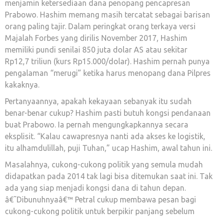
menjamin ketersediaan dana penopang pencapresan
Prabowo. Hashim memang masih tercatat sebagai barisan
orang paling tajir. Dalam peringkat orang terkaya versi
Majalah Forbes yang dirilis November 2017, Hashim
memiliki pundi senilai 850 juta dolar AS atau sekitar
Rp12,7 triliun (kurs Rp15.000/dolar). Hashim pernah punya
pengalaman “merugi” ketika harus menopang dana Pilpres
kakaknya.
Pertanyaannya, apakah kekayaan sebanyak itu sudah
benar-benar cukup? Hashim pasti butuh kongsi pendanaan
buat Prabowo. Ia pernah mengungkapkannya secara
eksplisit. “Kalau cawapresnya nanti ada akses ke logistik,
itu alhamdulillah, puji Tuhan,” ucap Hashim, awal tahun ini.
Masalahnya, cukong-cukong politik yang semula mudah
didapatkan pada 2014 tak lagi bisa ditemukan saat ini. Tak
ada yang siap menjadi kongsi dana di tahun depan.
â€˜Dibunuhnyaâ€™ Petral cukup membawa pesan bagi
cukong-cukong politik untuk berpikir panjang sebelum