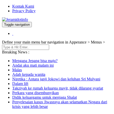
Kontak Kami
Privacy Policy
Toggle navigation
Berita dan Informasi Terkini
Jeramidotinfo
Define your main menu bar navigation in Apperance > Menus >
Breaking News :
Mengapa Jepang bisa maju?
Andai aku mati malam ini
Malas
Adab kepada wanita
Niretika : Antara janji Jokowi dan keluhan Sri Mulyani
Dalam lift
Takziyah ke rumah keluarga mayit, tidak dilarang syariat
Perkara yang disembunyikan
Didik keluargamu untuk menjaga Shalat
Penyelesaian kasus Jiwasraya akan selamatkan Negara dari
krisis yang lebih besar