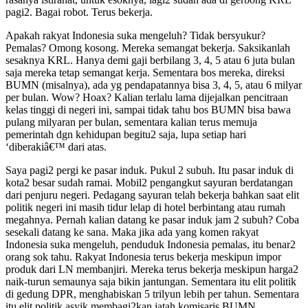
pagi2. Bagai robot. Terus bekerja.
Apakah rakyat Indonesia suka mengeluh? Tidak bersyukur?
Pemalas? Omong kosong. Mereka semangat bekerja. Saksikanlah
sesaknya KRL. Hanya demi gaji berbilang 3, 4, 5 atau 6 juta bulan
saja mereka tetap semangat kerja. Sementara bos mereka, direksi
BUMN (misalnya), ada yg pendapatannya bisa 3, 4, 5, atau 6 milyar
per bulan. Wow? Hoax? Kalian terlalu lama dijejalkan pencitraan
kelas tinggi di negeri ini, sampai tidak tahu bos BUMN bisa bawa
pulang milyaran per bulan, sementara kalian terus memuja
pemerintah dgn kehidupan begitu2 saja, lupa setiap hari
‘diberakiâ€™ dari atas.
Saya pagi2 pergi ke pasar induk. Pukul 2 subuh. Itu pasar induk di
kota2 besar sudah ramai. Mobil2 pengangkut sayuran berdatangan
dari penjuru negeri. Pedagang sayuran telah bekerja bahkan saat elit
politik negeri ini masih tidur lelap di hotel berbintang atau rumah
megahnya. Pernah kalian datang ke pasar induk jam 2 subuh? Coba
sesekali datang ke sana. Maka jika ada yang komen rakyat
Indonesia suka mengeluh, penduduk Indonesia pemalas, itu benar2
orang sok tahu. Rakyat Indonesia terus bekerja meskipun impor
produk dari LN membanjiri. Mereka terus bekerja meskipun harga2
naik-turun semaunya saja bikin jantungan. Sementara itu elit politik
di gedung DPR, menghabiskan 5 trilyun lebih per tahun. Sementara
itu elit politik asyik membagi2kan jatah komisaris BUMN.