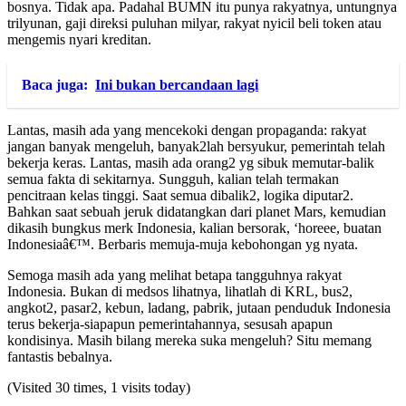
bosnya. Tidak apa. Padahal BUMN itu punya rakyatnya, untungnya
trilyunan, gaji direksi puluhan milyar, rakyat nyicil beli token atau
mengemis nyari kreditan.
Baca juga:
Ini bukan bercandaan lagi
Lantas, masih ada yang mencekoki dengan propaganda: rakyat
jangan banyak mengeluh, banyak2lah bersyukur, pemerintah telah
bekerja keras. Lantas, masih ada orang2 yg sibuk memutar-balik
semua fakta di sekitarnya. Sungguh, kalian telah termakan
pencitraan kelas tinggi. Saat semua dibalik2, logika diputar2.
Bahkan saat sebuah jeruk didatangkan dari planet Mars, kemudian
dikasih bungkus merk Indonesia, kalian bersorak, ‘horeee, buatan
Indonesiaâ€™. Berbaris memuja-muja kebohongan yg nyata.
Semoga masih ada yang melihat betapa tangguhnya rakyat
Indonesia. Bukan di medsos lihatnya, lihatlah di KRL, bus2,
angkot2, pasar2, kebun, ladang, pabrik, jutaan penduduk Indonesia
terus bekerja-siapapun pemerintahannya, sesusah apapun
kondisinya. Masih bilang mereka suka mengeluh? Situ memang
fantastis bebalnya.
(Visited 30 times, 1 visits today)