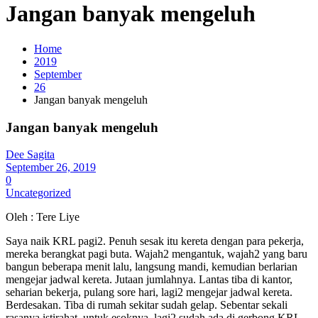
Jangan banyak mengeluh
Home
2019
September
26
Jangan banyak mengeluh
Jangan banyak mengeluh
Dee Sagita
September 26, 2019
0
Uncategorized
Oleh : Tere Liye
Saya naik KRL pagi2. Penuh sesak itu kereta dengan para pekerja,
mereka berangkat pagi buta. Wajah2 mengantuk, wajah2 yang baru
bangun beberapa menit lalu, langsung mandi, kemudian berlarian
mengejar jadwal kereta. Jutaan jumlahnya. Lantas tiba di kantor,
seharian bekerja, pulang sore hari, lagi2 mengejar jadwal kereta.
Berdesakan. Tiba di rumah sekitar sudah gelap. Sebentar sekali
rasanya istirahat, untuk esoknya, lagi2 sudah ada di gerbong KRL