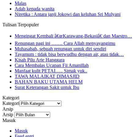
Malas
Adab kepada wanita
Niretika : Antara janji Jokowi dan keluhan Sri Mulyani
Tulisan Terpopuler
Mengingat Kembali â€œKarawang-Bekasiâ€ dan Maestro…
Renungan pagi ini ……. Cara Allah menyayangimu
Muhasabah, sebuah renungan untuk diri sendiri
Tayamum : tidak bisa berwudhu dengan air, atau tidak…
Kisah Pilu Arie Hanggara
Cara Membalas Ucapan Fii Amanillah
Manfaat kulit PETAI….. Simak yuk..
TAWA MALAIKAT DIMASJID
BAHAN BAKU UTAMA HELM
Surat Keterangan Sakit untuk Ibu
Kategori
Kategori
Arsip
Arsip
Masuk
Masuk
Feed entri