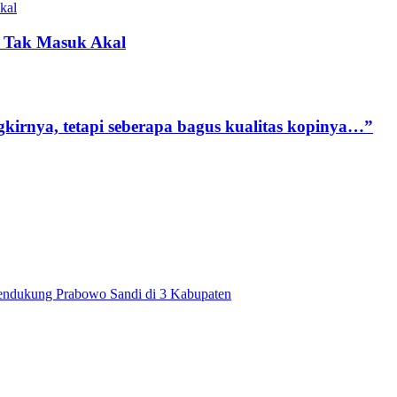
 Tak Masuk Akal
kirnya, tetapi seberapa bagus kualitas kopinya…”
dukung Prabowo Sandi di 3 Kabupaten