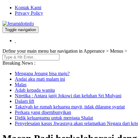
Kontak Kami
Privacy Policy
Toggle navigation
Berita dan Informasi Terkini
Jeramidotinfo
Define your main menu bar navigation in Apperance > Menus >
Breaking News :
Mengapa Jepang bisa maju?
Andai aku mati malam ini
Malas
Adab kepada wanita
Niretika : Antara janji Jokowi dan keluhan Sri Mulyani
Dalam lift
Takziyah ke rumah keluarga mayit, tidak dilarang syariat
Perkara yang disembunyikan
Didik keluargamu untuk menjaga Shalat
Penyelesaian kasus Jiwasraya akan selamatkan Negara dari kris