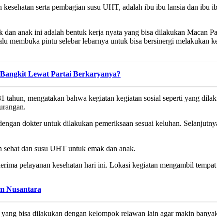
sehatan serta pembagian susu UHT, adalah ibu ibu lansia dan ibu ibu
n anak ini adalah bentuk kerja nyata yang bisa dilakukan Macan Padi
u membuka pintu selebar lebarnya untuk bisa bersinergi melakukan k
 Bangkit Lewat Partai Berkaryanya?
81 tahun, mengatakan bahwa kegiatan kegiatan sosial seperti yang di
urangan.
engan dokter untuk dilakukan pemeriksaan sesuai keluhan. Selanjutny
n sehat dan susu UHT untuk emak dan anak.
rima pelayanan kesehatan hari ini. Lokasi kegiatan mengambil tempat 
am Nusantara
 yang bisa dilakukan dengan kelompok relawan lain agar makin banya