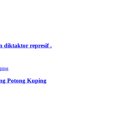
iktaktor represif .
ang Potong Kuping