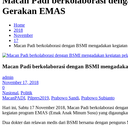
Macan Padi berkolaborasi den
Gerakan EMAS
Home
2018
November
17
Macan Padi berkolaborasi dengan BSMI mengadakan kegiata
Macan Padi berkolaborasi dengan BSMI mengadaka
admin
November 17, 2018
0
Nasional
,
Politik
MacanPADI
,
Pilpres2019
,
Prabowo Sandi
,
Prabowo Subianto
Hari ini, Sabtu 17 November 2018, Macan Padi berkolaborasi denga
kegiatan program EMAS (Emak Anak Minum Susu) yang digaungkan
Dua dokter dan relawan medis dari BSMI bersama dengan pengurus Ma