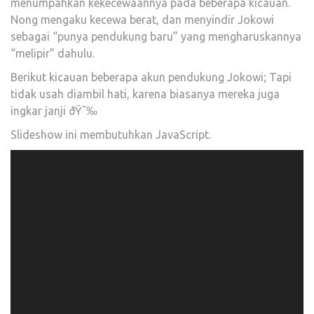
menumpahkan kekecewaannya pada beberapa kicauan.
Nong mengaku kecewa berat, dan menyindir Jokowi
sebagai “punya pendukung baru” yang mengharuskannya
“melipir” dahulu.
Berikut kicauan beberapa akun pendukung Jokowi; Tapi
tidak usah diambil hati, karena biasanya mereka juga
ingkar janji ðŸ˜‰
Slideshow ini membutuhkan JavaScript.