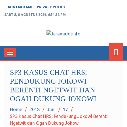
KONTAK KAMI
PRIVACY POLICY
SABTU, 8 AGUSTUS 2026, 6:51:52 PM
JERAMIDOTINFO
Berita dan Informasi Terkini
Toggle
navigation
SP3 KASUS CHAT HRS;
PENDUKUNG JOKOWI
BERENTI NGETWIT DAN
OGAH DUKUNG JOKOWI
Home
2018
Juni
17
SP3 Kasus Chat HRS; Pendukung Jokowi Berenti
Ngetwit dan Ogah Dukung Jokowi