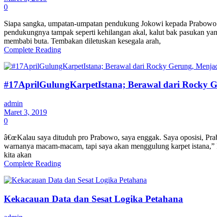
0
Siapa sangka, umpatan-umpatan pendukung Jokowi kepada Prabowo m
pendukungnya tampak seperti kehilangan akal, kalut bak pasukan ya
membabi buta. Tembakan diletuskan kesegala arah,
Complete Reading
#17AprilGulungKarpetIstana; Berawal dari Rocky Ge
admin
Maret 3, 2019
0
â€œKalau saya dituduh pro Prabowo, saya enggak. Saya oposisi, Pra
warnanya macam-macam, tapi saya akan menggulung karpet istana,” K
kita akan
Complete Reading
Kekacauan Data dan Sesat Logika Petahana