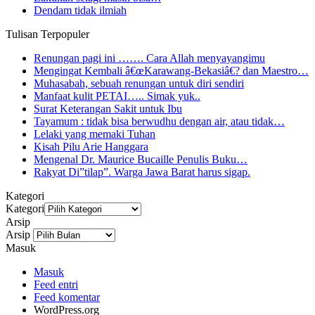
Dendam tidak ilmiah
Tulisan Terpopuler
Renungan pagi ini ……. Cara Allah menyayangimu
Mengingat Kembali â€œKarawang-Bekasiâ€? dan Maestro…
Muhasabah, sebuah renungan untuk diri sendiri
Manfaat kulit PETAI….. Simak yuk..
Surat Keterangan Sakit untuk Ibu
Tayamum : tidak bisa berwudhu dengan air, atau tidak…
Lelaki yang memaki Tuhan
Kisah Pilu Arie Hanggara
Mengenal Dr. Maurice Bucaille Penulis Buku…
Rakyat Di”tilap”. Warga Jawa Barat harus sigap.
Kategori
Kategori
Arsip
Arsip
Masuk
Masuk
Feed entri
Feed komentar
WordPress.org