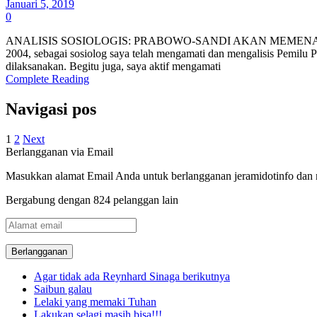
Januari 5, 2019
0
ANALISIS SOSIOLOGIS: PRABOWO-SANDI AKAN MEMENANGI PEMILU
2004, sebagai sosiolog saya telah mengamati dan mengalisis Pemilu
dilaksanakan. Begitu juga, saya aktif mengamati
Complete Reading
Navigasi pos
1
2
Next
Berlangganan via Email
Masukkan alamat Email Anda untuk berlangganan jeramidotinfo dan me
Bergabung dengan 824 pelanggan lain
Alamat
email
Agar tidak ada Reynhard Sinaga berikutnya
Saibun galau
Lelaki yang memaki Tuhan
Lakukan selagi masih bisa!!!