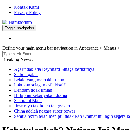
Kontak Kami
Privacy Policy
Toggle navigation
Berita dan Informasi Terkini
Jeramidotinfo
Define your main menu bar navigation in Apperance > Menus >
Breaking News :
Agar tidak ada Reynhard Sinaga berikutnya
Saibun galau
Lelaki yang memaki Tuhan
Lakukan selagi masih bisa!!!
Dendam tidak ilmiah
Hidupmu kebanyakan drama
Sakaratul Maut
Jiwasraya tak boleh tenggelam
China adalah negara super power
Semua rezim telah menipu, tidak-kah Ummat ini ingin segera 