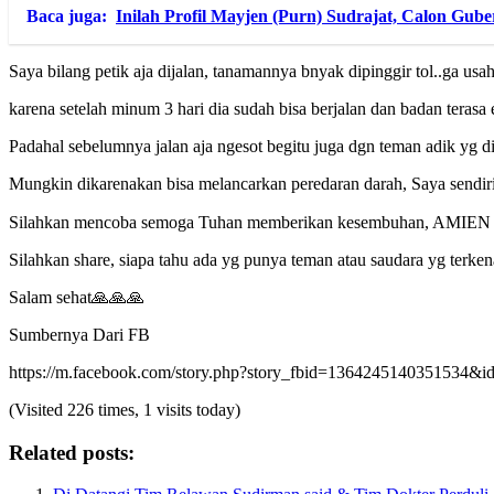
Baca juga:
Inilah Profil Mayjen (Purn) Sudrajat, Calon Gu
Saya bilang petik aja dijalan, tanamannya bnyak dipinggir tol..ga usah
karena setelah minum 3 hari dia sudah bisa berjalan dan badan terasa
Padahal sebelumnya jalan aja ngesot begitu juga dgn teman adik yg 
Mungkin dikarenakan bisa melancarkan peredaran darah, Saya sendir
Silahkan mencoba semoga Tuhan memberikan kesembuhan, AMIEN
Silahkan share, siapa tahu ada yg punya teman atau saudara yg terk
Salam sehat🙏🙏🙏
Sumbernya Dari FB
https://m.facebook.com/story.php?story_fbid=1364245140351534
(Visited 226 times, 1 visits today)
Related posts: