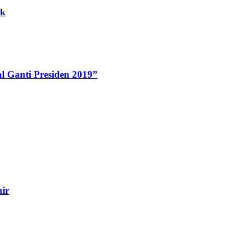
ck
l Ganti Presiden 2019”
ir