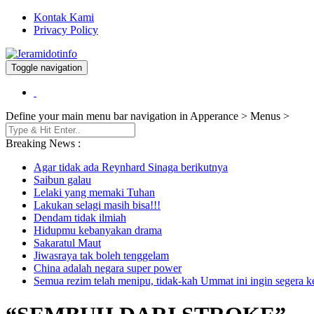
Kontak Kami
Privacy Policy
Toggle navigation
Berita dan Informasi Terkini
Jeramidotinfo
Define your main menu bar navigation in Apperance > Menus >
Breaking News :
Agar tidak ada Reynhard Sinaga berikutnya
Saibun galau
Lelaki yang memaki Tuhan
Lakukan selagi masih bisa!!!
Dendam tidak ilmiah
Hidupmu kebanyakan drama
Sakaratul Maut
Jiwasraya tak boleh tenggelam
China adalah negara super power
Semua rezim telah menipu, tidak-kah Ummat ini ingin segera 