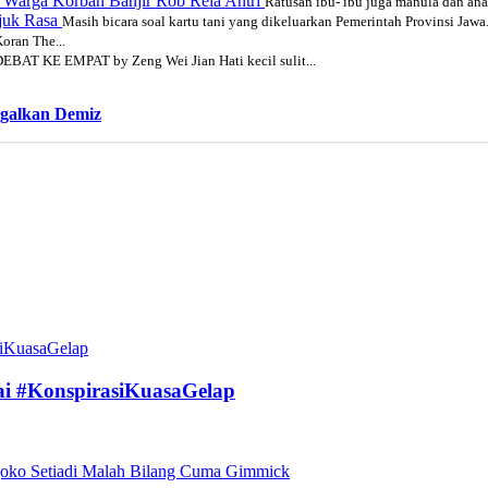
, Warga Korban Banjir Rob Rela Antri
Ratusan ibu- ibu juga manula dan ana
njuk Rasa
Masih bicara soal kartu tani yang dikeluarkan Pemerintah Provinsi Jawa.
ran The...
EBAT KE EMPAT by Zeng Wei Jian Hati kecil sulit...
galkan Demiz
ai #KonspirasiKuasaGelap