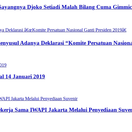
ayangnya Djoko Setiadi Malah Bilang Cuma Gimmi
nyusul Adanya Deklarasi “Komite Persatuan Nasiona
l 14 Januari 2019
erja Sama IWAPI Jakarta Melalui Penyediaan Suven