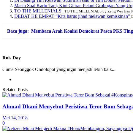
Di Datangi Tim Relawan Sudirman said & Tim Dokter Perduli
Masih Soal Kartu Tani, Kini Giliran Petani Grobogan Yang U
TO THE MILLENIALS
TO THE MILLENIALS by Zeng Wei Jian Ko
DEBAT KE EMPAT “Kita harus jihad melawan kemiskinan”
D
Baca juga:
Membaca Arah Koalisi Demokrat Pasca PKS Ting
Rois Day
Cuma Seonggok Ondolopot yang ingin menjadi lebih baik...
Related Posts
Ahmad Dhani Menyebut Peristiwa Teror Bom Sebag
Mei 14, 2018
0