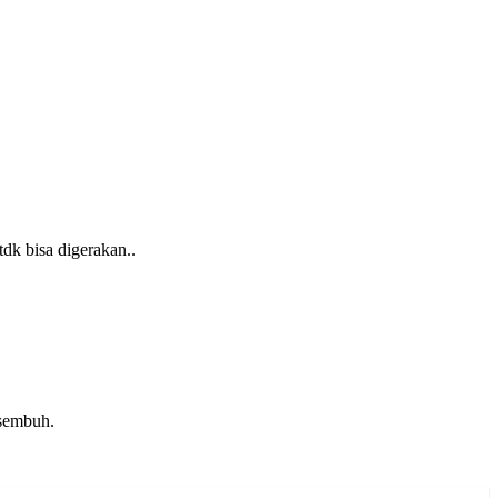
tdk bisa digerakan..
 sembuh.