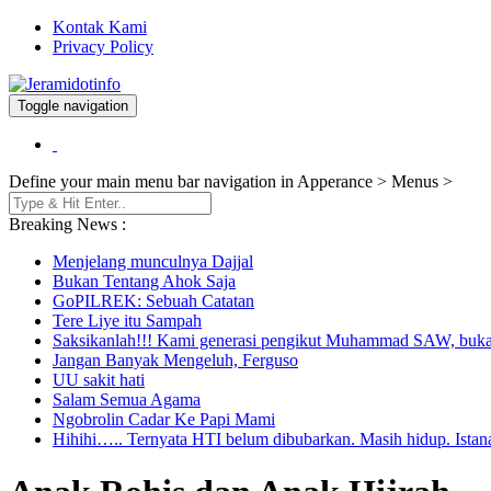
Kontak Kami
Privacy Policy
Toggle navigation
Berita dan Informasi Terkini
Jeramidotinfo
Define your main menu bar navigation in Apperance > Menus >
Breaking News :
Menjelang munculnya Dajjal
Bukan Tentang Ahok Saja
GoPILREK: Sebuah Catatan
Tere Liye itu Sampah
Saksikanlah!!! Kami generasi pengikut Muhammad SAW, buka
Jangan Banyak Mengeluh, Ferguso
UU sakit hati
Salam Semua Agama
Ngobrolin Cadar Ke Papi Mami
Hihihi….. Ternyata HTI belum dibubarkan. Masih hidup. Istan