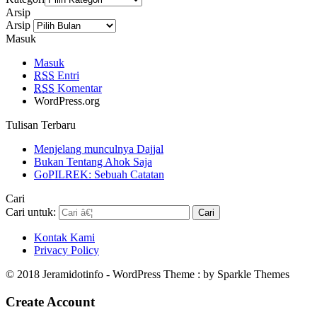
Arsip
Arsip
Masuk
Masuk
RSS
Entri
RSS
Komentar
WordPress.org
Tulisan Terbaru
Menjelang munculnya Dajjal
Bukan Tentang Ahok Saja
GoPILREK: Sebuah Catatan
Cari
Cari untuk:
Kontak Kami
Privacy Policy
© 2018 Jeramidotinfo - WordPress Theme : by Sparkle Themes
Create Account