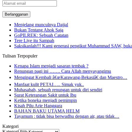
Alamat
email
Menjelang munculnya Dajjal
Bukan Tentang Ahok Saja
GoPILREK: Sebuah Catatan
Tere Liye itu Sampah
Saksikanlah!!! Kami generasi pengikut Muhammad SAW, buka
Tulisan Terpopuler
Kenapa Islam menjadi sasaran tembak ?
Renungan pagi ini ……. Cara Allah menyayangimu
Mengingat Kembali â€œKarawang-Bekasiâ€ dan Maestro…
Manfaat kulit PETAI….. Simak yuk..
Muhasabah, sebuah renungan untuk diri sendiri
Surat Keterangan Sakit untuk Ibu
Ketika boneka menjadi pemimpin
Kisah Pilu Arie Hanggara
BAHAN BAKU UTAMA HELM
Tayamum : tidak bisa berwudhu dengan air, atau tidak…
Kategori
Kategori