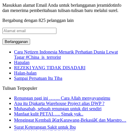
Masukkan alamat Email Anda untuk berlangganan jeramidotinfo
dan menerima pemberitahuan tulisan-tulisan baru melalui surel.
Bergabung dengan 825 pelanggan lain
Alamat
email
Cara Netizen Indonesia Menarik Perhatian Dunia Lewat
Tagar #China_is_terrorist
Hapalan
REZEKI YANG TIDAK DISADARI
Halan-halan
Sampai Persatuan Itu Tiba
Tulisan Terpopuler
Renungan pagi ini ……. Cara Allah menyayangimu
Apa itu Djakarta Warehouse Project alias DWP ?
Muhasabah, sebuah renungan untuk diri sendiri
Manfaat kulit PETAI….. Simak yuk..
Mengingat Kembali â€œKarawang-Bekasiâ€ dan Maestro…
Surat Keterangan Sakit untuk Ibu