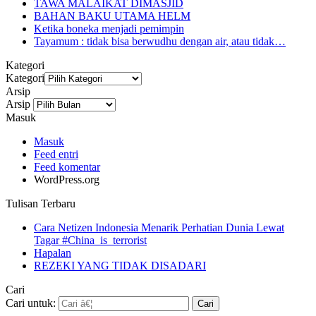
TAWA MALAIKAT DIMASJID
BAHAN BAKU UTAMA HELM
Ketika boneka menjadi pemimpin
Tayamum : tidak bisa berwudhu dengan air, atau tidak…
Kategori
Kategori
Arsip
Arsip
Masuk
Masuk
Feed entri
Feed komentar
WordPress.org
Tulisan Terbaru
Cara Netizen Indonesia Menarik Perhatian Dunia Lewat
Tagar #China_is_terrorist
Hapalan
REZEKI YANG TIDAK DISADARI
Cari
Cari untuk: