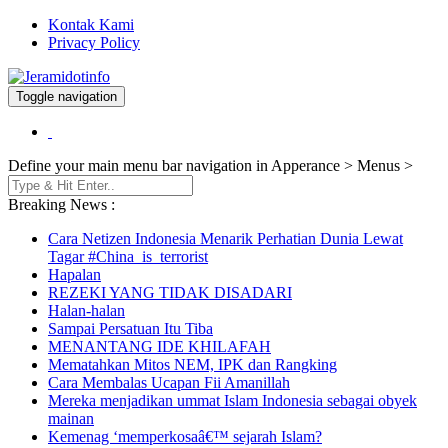
Kontak Kami
Privacy Policy
Toggle navigation
Berita dan Informasi Terkini
Jeramidotinfo
Define your main menu bar navigation in Apperance > Menus >
Breaking News :
Cara Netizen Indonesia Menarik Perhatian Dunia Lewat
Tagar #China_is_terrorist
Hapalan
REZEKI YANG TIDAK DISADARI
Halan-halan
Sampai Persatuan Itu Tiba
MENANTANG IDE KHILAFAH
Mematahkan Mitos NEM, IPK dan Rangking
Cara Membalas Ucapan Fii Amanillah
Mereka menjadikan ummat Islam Indonesia sebagai obyek
mainan
Kemenag ‘memperkosaâ€™ sejarah Islam?