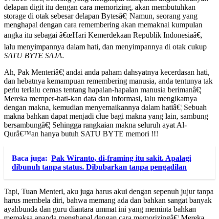
delapan digit itu dengan cara memorizing, akan membutuhkan
storage di otak sebesar delapan Bytesâ€¦ Namun, seorang yang
menghapal dengan cara remembering akan memaknai kumpulan
angka itu sebagai â€œHari Kemerdekaan Republik Indonesiaâ€,
lalu menyimpannya dalam hati, dan menyimpannya di otak cukup
SATU BYTE SAJA
.
Ah, Pak Menteriâ€¦ andai anda paham dahsyatnya kecerdasan hati,
dan hebatnya kemampuan remembering manusia, anda tentunya tak
perlu terlalu cemas tentang hapalan-hapalan manusia berimanâ€¦
Mereka memper-hati-kan data dan informasi, lalu mengikatnya
dengan makna, kemudian menyemaikannya dalam hatiâ€¦ Sebuah
makna bahkan dapat menjadi clue bagi makna yang lain, sambung
bersambungâ€¦ Sehingga rangkaian makna seluruh ayat Al-
Qurâ€™an hanya butuh SATU BYTE memori !!!
Baca juga:
Pak Wiranto, di-framing itu sakit. Apalagi
dibunuh tanpa status. Dibubarkan tanpa pengadilan
Tapi, Tuan Menteri, aku juga harus akui dengan sepenuh jujur tanpa
harus membela diri, bahwa memang ada dan bahkan sangat banyak
ayahbunda dan guru diantara ummat ini yang meminta bahkan
memaksa ananda menghapal dengan cara memorizingâ€¦ Mereka