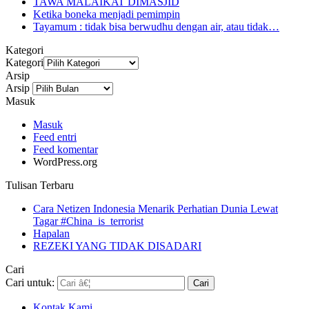
TAWA MALAIKAT DIMASJID
Ketika boneka menjadi pemimpin
Tayamum : tidak bisa berwudhu dengan air, atau tidak…
Kategori
Kategori
Arsip
Arsip
Masuk
Masuk
Feed entri
Feed komentar
WordPress.org
Tulisan Terbaru
Cara Netizen Indonesia Menarik Perhatian Dunia Lewat
Tagar #China_is_terrorist
Hapalan
REZEKI YANG TIDAK DISADARI
Cari
Cari untuk:
Kontak Kami