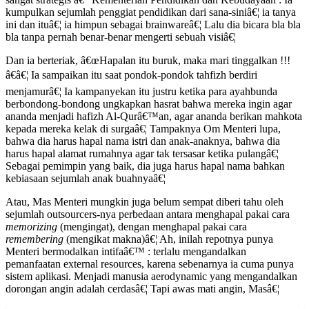
kumpulkan sejumlah penggiat pendidikan dari sana-siniâ€¦ ia tanya
ini dan ituâ€¦ ia himpun sebagai brainwareâ€¦ Lalu dia bicara bla bla
bla tanpa pernah benar-benar mengerti sebuah visiâ€¦
Dan ia berteriak, â€œHapalan itu buruk, maka mari tinggalkan !!!
â€â€¦ Ia sampaikan itu saat pondok-pondok tahfizh berdiri
menjamurâ€¦ Ia kampanyekan itu justru ketika para ayahbunda
berbondong-bondong ungkapkan hasrat bahwa mereka ingin agar
ananda menjadi hafizh Al-Qurâ€™an, agar ananda berikan mahkota
kepada mereka kelak di surgaâ€¦ Tampaknya Om Menteri lupa,
bahwa dia harus hapal nama istri dan anak-anaknya, bahwa dia
harus hapal alamat rumahnya agar tak tersasar ketika pulangâ€¦
Sebagai pemimpin yang baik, dia juga harus hapal nama bahkan
kebiasaan sejumlah anak buahnyaâ€¦
Atau, Mas Menteri mungkin juga belum sempat diberi tahu oleh
sejumlah outsourcers-nya perbedaan antara menghapal pakai cara
memorizing
(mengingat), dengan menghapal pakai cara
remembering
(mengikat makna)â€¦ Ah, inilah repotnya punya
Menteri bermodalkan intifaâ€™ : terlalu mengandalkan
pemanfaatan external resources, karena sebenarnya ia cuma punya
sistem aplikasi. Menjadi manusia aerodynamic yang mengandalkan
dorongan angin adalah cerdasâ€¦ Tapi awas mati angin, Masâ€¦