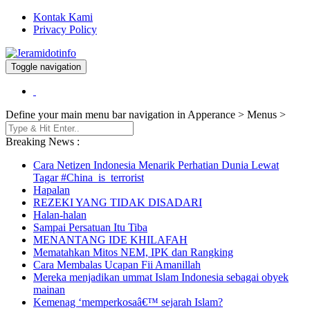
Kontak Kami
Privacy Policy
Toggle navigation
Berita dan Informasi Terkini
Jeramidotinfo
Define your main menu bar navigation in Apperance > Menus >
Breaking News :
Cara Netizen Indonesia Menarik Perhatian Dunia Lewat
Tagar #China_is_terrorist
Hapalan
REZEKI YANG TIDAK DISADARI
Halan-halan
Sampai Persatuan Itu Tiba
MENANTANG IDE KHILAFAH
Mematahkan Mitos NEM, IPK dan Rangking
Cara Membalas Ucapan Fii Amanillah
Mereka menjadikan ummat Islam Indonesia sebagai obyek
mainan
Kemenag ‘memperkosaâ€™ sejarah Islam?