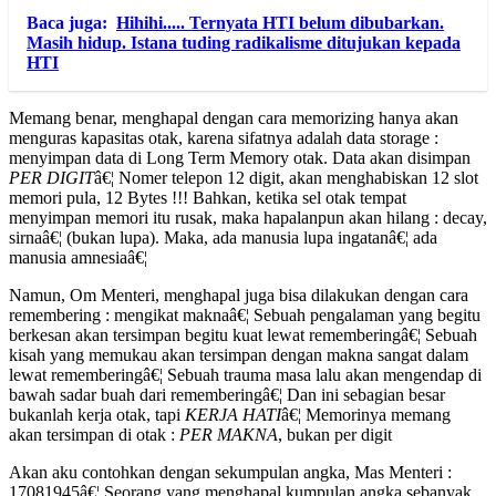
Baca juga:
Hihihi..... Ternyata HTI belum dibubarkan.
Masih hidup. Istana tuding radikalisme ditujukan kepada
HTI
Memang benar, menghapal dengan cara memorizing hanya akan
menguras kapasitas otak, karena sifatnya adalah data storage :
menyimpan data di Long Term Memory otak. Data akan disimpan
PER DIGIT
â€¦ Nomer telepon 12 digit, akan menghabiskan 12 slot
memori pula, 12 Bytes !!! Bahkan, ketika sel otak tempat
menyimpan memori itu rusak, maka hapalanpun akan hilang : decay,
sirnaâ€¦ (bukan lupa). Maka, ada manusia lupa ingatanâ€¦ ada
manusia amnesiaâ€¦
Namun, Om Menteri, menghapal juga bisa dilakukan dengan cara
remembering : mengikat maknaâ€¦ Sebuah pengalaman yang begitu
berkesan akan tersimpan begitu kuat lewat rememberingâ€¦ Sebuah
kisah yang memukau akan tersimpan dengan makna sangat dalam
lewat rememberingâ€¦ Sebuah trauma masa lalu akan mengendap di
bawah sadar buah dari rememberingâ€¦ Dan ini sebagian besar
bukanlah kerja otak, tapi
KERJA HATI
â€¦ Memorinya memang
akan tersimpan di otak :
PER MAKNA
, bukan per digit
Akan aku contohkan dengan sekumpulan angka, Mas Menteri :
17081945â€¦ Seorang yang menghapal kumpulan angka sebanyak