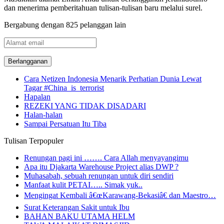
dan menerima pemberitahuan tulisan-tulisan baru melalui surel.
Bergabung dengan 825 pelanggan lain
Alamat
email
Cara Netizen Indonesia Menarik Perhatian Dunia Lewat
Tagar #China_is_terrorist
Hapalan
REZEKI YANG TIDAK DISADARI
Halan-halan
Sampai Persatuan Itu Tiba
Tulisan Terpopuler
Renungan pagi ini ……. Cara Allah menyayangimu
Apa itu Djakarta Warehouse Project alias DWP ?
Muhasabah, sebuah renungan untuk diri sendiri
Manfaat kulit PETAI….. Simak yuk..
Mengingat Kembali â€œKarawang-Bekasiâ€ dan Maestro…
Surat Keterangan Sakit untuk Ibu
BAHAN BAKU UTAMA HELM