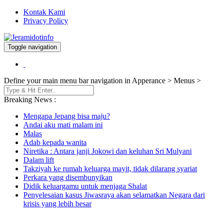
Kontak Kami
Privacy Policy
Toggle navigation
Berita dan Informasi Terkini
Jeramidotinfo
Define your main menu bar navigation in Apperance > Menus >
Breaking News :
Mengapa Jepang bisa maju?
Andai aku mati malam ini
Malas
Adab kepada wanita
Niretika : Antara janji Jokowi dan keluhan Sri Mulyani
Dalam lift
Takziyah ke rumah keluarga mayit, tidak dilarang syariat
Perkara yang disembunyikan
Didik keluargamu untuk menjaga Shalat
Penyelesaian kasus Jiwasraya akan selamatkan Negara dari
krisis yang lebih besar