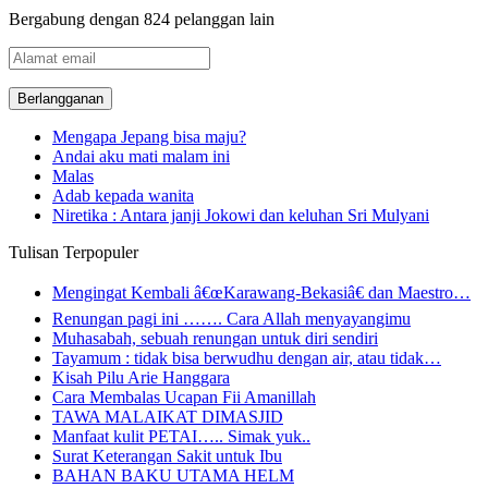
Bergabung dengan 824 pelanggan lain
Alamat
email
Mengapa Jepang bisa maju?
Andai aku mati malam ini
Malas
Adab kepada wanita
Niretika : Antara janji Jokowi dan keluhan Sri Mulyani
Tulisan Terpopuler
Mengingat Kembali â€œKarawang-Bekasiâ€ dan Maestro…
Renungan pagi ini ……. Cara Allah menyayangimu
Muhasabah, sebuah renungan untuk diri sendiri
Tayamum : tidak bisa berwudhu dengan air, atau tidak…
Kisah Pilu Arie Hanggara
Cara Membalas Ucapan Fii Amanillah
TAWA MALAIKAT DIMASJID
Manfaat kulit PETAI….. Simak yuk..
Surat Keterangan Sakit untuk Ibu
BAHAN BAKU UTAMA HELM