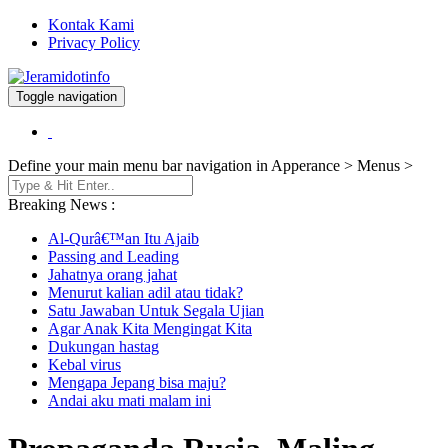
Kontak Kami
Privacy Policy
Toggle navigation
Berita dan Informasi Terkini
Jeramidotinfo
Define your main menu bar navigation in Apperance > Menus >
Breaking News :
Al-Qurâ€™an Itu Ajaib
Passing and Leading
Jahatnya orang jahat
Menurut kalian adil atau tidak?
Satu Jawaban Untuk Segala Ujian
Agar Anak Kita Mengingat Kita
Dukungan hastag
Kebal virus
Mengapa Jepang bisa maju?
Andai aku mati malam ini