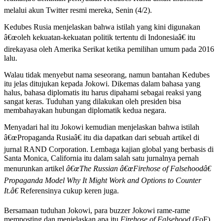
melalui akun Twitter resmi mereka, Senin (4/2).
Kedubes Rusia menjelaskan bahwa istilah yang kini digunakan
â€œoleh kekuatan-kekuatan politik tertentu di Indonesiaâ€ itu
direkayasa oleh Amerika Serikat ketika pemilihan umum pada 2016
lalu.
Walau tidak menyebut nama seseorang, namun bantahan Kedubes
itu jelas ditujukan kepada Jokowi. Dikemas dalam bahasa yang
halus, bahasa diplomatis itu harus dipahami sebagai reaksi yang
sangat keras. Tuduhan yang dilakukan oleh presiden bisa
membahayakan hubungan diplomatik kedua negara.
Menyadari hal itu Jokowi kemudian menjelaskan bahwa istilah
â€œPropaganda Rusiaâ€ itu dia dapatkan dari sebuah artikel di
jurnal RAND Corporation. Lembaga kajian global yang berbasis di
Santa Monica, California itu dalam salah satu jurnalnya pernah
menurunkan artikel
â€œThe Russian â€œFirehose of Falsehoodâ€
Propaganda Model Why It Might Work and Options to Counter
It.â€
Referensinya cukup keren juga.
Bersamaan tuduhan Jokowi, para buzzer Jokowi rame-rame
memposting dan menjelaskan apa itu
Firehose of Falsehood
(FoF).