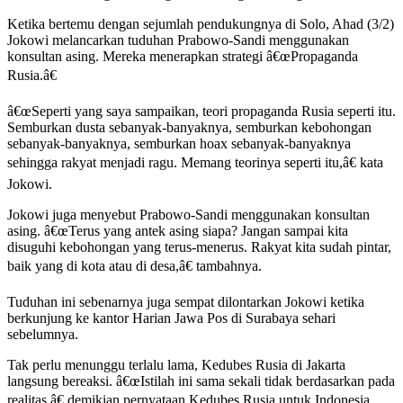
Ketika bertemu dengan sejumlah pendukungnya di Solo, Ahad (3/2)
Jokowi melancarkan tuduhan Prabowo-Sandi menggunakan
konsultan asing. Mereka menerapkan strategi â€œPropaganda
Rusia.â€
â€œSeperti yang saya sampaikan, teori propaganda Rusia seperti itu.
Semburkan dusta sebanyak-banyaknya, semburkan kebohongan
sebanyak-banyaknya, semburkan hoax sebanyak-banyaknya
sehingga rakyat menjadi ragu. Memang teorinya seperti itu,â€ kata
Jokowi.
Jokowi juga menyebut Prabowo-Sandi menggunakan konsultan
asing. â€œTerus yang antek asing siapa? Jangan sampai kita
disuguhi kebohongan yang terus-menerus. Rakyat kita sudah pintar,
baik yang di kota atau di desa,â€ tambahnya.
Tuduhan ini sebenarnya juga sempat dilontarkan Jokowi ketika
berkunjung ke kantor Harian Jawa Pos di Surabaya sehari
sebelumnya.
Tak perlu menunggu terlalu lama, Kedubes Rusia di Jakarta
langsung bereaksi. â€œIstilah ini sama sekali tidak berdasarkan pada
realitas,â€ demikian pernyataan Kedubes Rusia untuk Indonesia