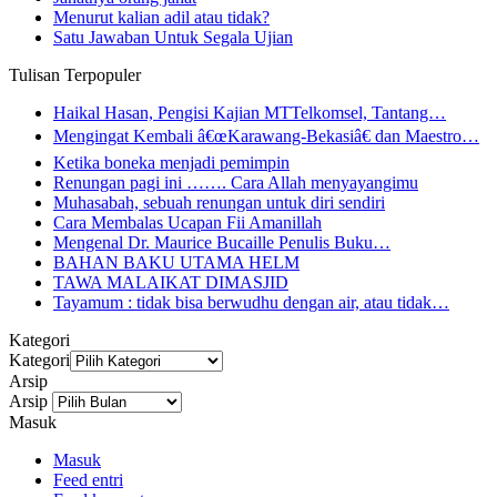
Menurut kalian adil atau tidak?
Satu Jawaban Untuk Segala Ujian
Tulisan Terpopuler
Haikal Hasan, Pengisi Kajian MTTelkomsel, Tantang…
Mengingat Kembali â€œKarawang-Bekasiâ€ dan Maestro…
Ketika boneka menjadi pemimpin
Renungan pagi ini ……. Cara Allah menyayangimu
Muhasabah, sebuah renungan untuk diri sendiri
Cara Membalas Ucapan Fii Amanillah
Mengenal Dr. Maurice Bucaille Penulis Buku…
BAHAN BAKU UTAMA HELM
TAWA MALAIKAT DIMASJID
Tayamum : tidak bisa berwudhu dengan air, atau tidak…
Kategori
Kategori
Arsip
Arsip
Masuk
Masuk
Feed entri