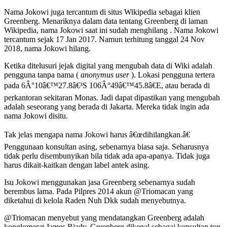
Nama Jokowi juga tercantum di situs Wikipedia sebagai klien
Greenberg. Menariknya dalam data tentang Greenberg di laman
Wikipedia, nama Jokowi saat ini sudah menghilang . Nama Jokowi
tercantum sejak 17 Jan 2017. Namun terhitung tanggal 24 Nov
2018, nama Jokowi hilang.
Ketika ditelusuri jejak digital yang mengubah data di Wiki adalah
pengguna tanpa nama (
anonymus user
). Lokasi pengguna tertera
pada 6Â°10â€™27.8â€³S 106Â°49â€™45.8â€E, atau berada di
perkantoran sekitaran Monas. Jadi dapat dipastikan yang mengubah
adalah seseorang yang berada di Jakarta. Mereka tidak ingin ada
nama Jokowi disitu.
Tak jelas mengapa nama Jokowi harus â€œdihilangkan.â€
Penggunaan konsultan asing, sebenarnya biasa saja. Seharusnya
tidak perlu disembunyikan bila tidak ada apa-apanya. Tidak juga
harus dikait-kaitkan dengan label antek asing.
Isu Jokowi menggunakan jasa Greenberg sebenarnya sudah
berembus lama. Pada Pilpres 2014 akun @Triomacan yang
diketahui di kelola Raden Nuh Dkk sudah menyebutnya.
@Triomacan menyebut yang mendatangkan Greenberg adalah
konglomerat James Riady. Greenberg dikenal sebagai konsultan top