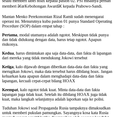
selalu memberi label hoax kepada paslon 02. PSI misalnya pernah
memberi â€œKebohongan Awardâ€ kepada Prabowo-Sandi.
Mantan Menko Perekonomian Rizal Ramli sudah menengarai
operasi ini. Menurutnya kubu paslon 01 punya Standard Operating
Procedure (SOP) dalam empat tahap :
Pertama
, modal utamanya adalah ngotot. Meskipun tidak punya
dan tidak didukung dengan data, harus tetap ngotot. Apapun
risikonya.
Kedua
, harus dimintakan apa saja data-data, dan fakta di lapangan
dari mereka yang tidak mendukung Jokowi tersebut
Ketiga
, kalo dijawab dengan diberikan data-data dan fakta yang
merugikan Jokowi, maka data tersebut harus dibilang hoax. Jangan
keluarkan kata apapun dalam menghadapi data-data dan fakta
lapangan, kecuali cepat-cepat bilang HOAX
Keempat
, kalo ngotot tidak kuat. Minta data-data dan fakta
lapangan juga tidak kuat. Setelah itu dibilang HOAX juga tidak
kuat, maka langkah selanjutnya adalah laporkan saja ke polisi.
Tuduhan Jokowi soal Propaganda Rusia tampaknya dimaksudkan
untuk memberi pukulan pamungkas. Sayangnya kosa kata Rusia