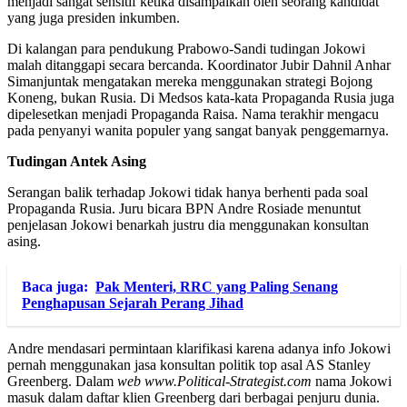
menjadi sangat sensitif ketika disampaikan oleh seorang kandidat
yang juga presiden inkumben.
Di kalangan para pendukung Prabowo-Sandi tudingan Jokowi
malah ditanggapi secara bercanda. Koordinator Jubir Dahnil Anhar
Simanjuntak mengatakan mereka menggunakan strategi Bojong
Koneng, bukan Rusia. Di Medsos kata-kata Propaganda Rusia juga
dipelesetkan menjadi Propaganda Raisa. Nama terakhir mengacu
pada penyanyi wanita populer yang sangat banyak penggemarnya.
Tudingan Antek Asing
Serangan balik terhadap Jokowi tidak hanya berhenti pada soal
Propaganda Rusia. Juru bicara BPN Andre Rosiade menuntut
penjelasan Jokowi benarkah justru dia menggunakan konsultan
asing.
Baca juga:
Pak Menteri, RRC yang Paling Senang
Penghapusan Sejarah Perang Jihad
Andre mendasari permintaan klarifikasi karena adanya info Jokowi
pernah menggunakan jasa konsultan politik top asal AS Stanley
Greenberg. Dalam
web www.Political-Strategist.com
nama Jokowi
masuk dalam daftar klien Greenberg dari berbagai penjuru dunia.