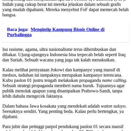
Istilah yang cukup berat ini mereka jelaskan dalam sebuah grafis
yang mudah dipahami. Mereka menyebut FoF dapat memecah belah
bangsa.
Baca juga:
Mengintip Kampung Bisnis Online di
Purbalingga
Isu rasisme, agama, ultra nasionalisme terus dihembuskan dan
dibakar. Ujung-ujungnya Indonesia bisa terpecah belah seperti Iraq
dan Suriah. Sebuah wacana yang juga tak kalah menakutkan.
Kalau melihat pernyataan Jokowi dan kampanye yang massif di
medsos, tuduhan ini tampaknya merupakan kampanye terencana.
Kubu paslon 01 justru tengah melakukan propaganda
name calling.
Sebuah strategi propaganda memberi nama buruk. Tujuannya agar
publik menolak apapun yang disampaikan Prabowo-Sandi, tanpa
lebih dahulu mengecek faktanya.
Dalam bahasa Jawa kosakata yang mendekati adalah
waton suloyo
.
Seenaknya sendiri. Yang penting beda. Kalau perlu bertengkar, ya
dijabani.
Para jubir dan petinggi parpol pendukung paslon 01 secara massif