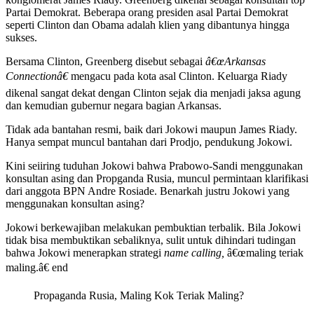
Partai Demokrat. Beberapa orang presiden asal Partai Demokrat
seperti Clinton dan Obama adalah klien yang dibantunya hingga
sukses.
Bersama Clinton, Greenberg disebut sebagai
â€œArkansas
Connectionâ€
mengacu pada kota asal Clinton. Keluarga Riady
dikenal sangat dekat dengan Clinton sejak dia menjadi jaksa agung
dan kemudian gubernur negara bagian Arkansas.
Tidak ada bantahan resmi, baik dari Jokowi maupun James Riady.
Hanya sempat muncul bantahan dari Prodjo, pendukung Jokowi.
Kini seiiring tuduhan Jokowi bahwa Prabowo-Sandi menggunakan
konsultan asing dan Propganda Rusia, muncul permintaan klarifikasi
dari anggota BPN Andre Rosiade. Benarkah justru Jokowi yang
menggunakan konsultan asing?
Jokowi berkewajiban melakukan pembuktian terbalik. Bila Jokowi
tidak bisa membuktikan sebaliknya, sulit untuk dihindari tudingan
bahwa Jokowi menerapkan strategi
name calling,
â€œmaling teriak
maling.â€ end
Propaganda Rusia, Maling Kok Teriak Maling?