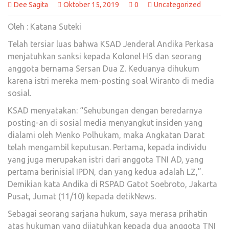
Dee Sagita
Oktober 15, 2019
0
Uncategorized
Oleh : Katana Suteki
Telah tersiar luas bahwa KSAD Jenderal Andika Perkasa
menjatuhkan sanksi kepada Kolonel HS dan seorang
anggota bernama Sersan Dua Z. Keduanya dihukum
karena istri mereka mem-posting soal Wiranto di media
sosial.
KSAD menyatakan: “Sehubungan dengan beredarnya
posting-an di sosial media menyangkut insiden yang
dialami oleh Menko Polhukam, maka Angkatan Darat
telah mengambil keputusan. Pertama, kepada individu
yang juga merupakan istri dari anggota TNI AD, yang
pertama berinisial IPDN, dan yang kedua adalah LZ,”.
Demikian kata Andika di RSPAD Gatot Soebroto, Jakarta
Pusat, Jumat (11/10) kepada detikNews.
Sebagai seorang sarjana hukum, saya merasa prihatin
atas hukuman yang dijatuhkan kepada dua anggota TNI