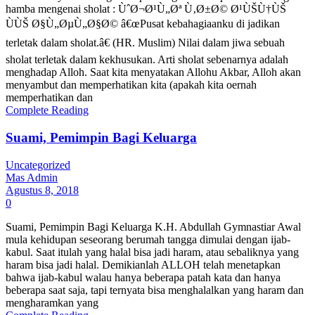
hamba mengenai sholat : ÙˆØ¬Ø¹Ù„Øª Ù‚Ø±Ø© Ø¹ÙŠÙ†ÙŠ
ÙÙŠ Ø§Ù„ØµÙ„Ø§Ø© â€œPusat kebahagiaanku di jadikan
terletak dalam sholat.â€ (HR. Muslim) Nilai dalam jiwa sebuah
sholat terletak dalam kekhusukan. Arti sholat sebenarnya adalah
menghadap Alloh. Saat kita menyatakan Allohu Akbar, Alloh akan
menyambut dan memperhatikan kita (apakah kita oernah
memperhatikan dan
Complete Reading
Suami, Pemimpin Bagi Keluarga
Uncategorized
Mas Admin
Agustus 8, 2018
0
Suami, Pemimpin Bagi Keluarga K.H. Abdullah Gymnastiar Awal
mula kehidupan seseorang berumah tangga dimulai dengan ijab-
kabul. Saat itulah yang halal bisa jadi haram, atau sebaliknya yang
haram bisa jadi halal. Demikianlah ALLOH telah menetapkan
bahwa ijab-kabul walau hanya beberapa patah kata dan hanya
beberapa saat saja, tapi ternyata bisa menghalalkan yang haram dan
mengharamkan yang