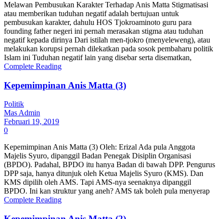
Melawan Pembusukan Karakter Terhadap Anis Matta Stigmatisasi
atau memberikan tuduhan negatif adalah bertujuan untuk
pembusukan karakter, dahulu HOS Tjokroaminoto guru para
founding father negeri ini pernah merasakan stigma atau tuduhan
negatif kepada dirinya Dari istilah men-tjokro (menyeleweng), atau
melakukan korupsi pernah dilekatkan pada sosok pembaharu politik
Islam ini Tuduhan negatif lain yang disebar serta disematkan,
Complete Reading
Kepemimpinan Anis Matta (3)
Politik
Mas Admin
Februari 19, 2019
0
Kepemimpinan Anis Matta (3) Oleh: Erizal Ada pula Anggota
Majelis Syuro, dipanggil Badan Penegak Disiplin Organisasi
(BPDO). Padahal, BPDO itu hanya Badan di bawah DPP. Pengurus
DPP saja, hanya ditunjuk oleh Ketua Majelis Syuro (KMS). Dan
KMS dipilih oleh AMS. Tapi AMS-nya seenaknya dipanggil
BPDO. Ini kan struktur yang aneh? AMS tak boleh pula menyerap
Complete Reading
Kepemimpinan Anis Matta (2)