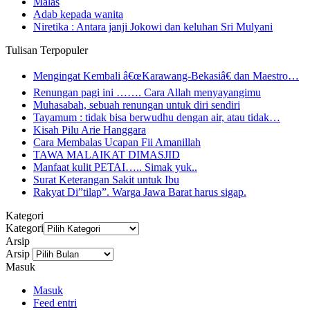
Malas
Adab kepada wanita
Niretika : Antara janji Jokowi dan keluhan Sri Mulyani
Tulisan Terpopuler
Mengingat Kembali â€œKarawang-Bekasiâ€ dan Maestro…
Renungan pagi ini ……. Cara Allah menyayangimu
Muhasabah, sebuah renungan untuk diri sendiri
Tayamum : tidak bisa berwudhu dengan air, atau tidak…
Kisah Pilu Arie Hanggara
Cara Membalas Ucapan Fii Amanillah
TAWA MALAIKAT DIMASJID
Manfaat kulit PETAI….. Simak yuk..
Surat Keterangan Sakit untuk Ibu
Rakyat Di”tilap”. Warga Jawa Barat harus sigap.
Kategori
Kategori
Arsip
Arsip
Masuk
Masuk
Feed entri