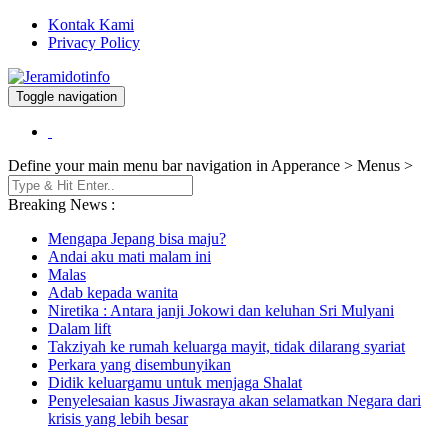
Kontak Kami
Privacy Policy
Toggle navigation
Berita dan Informasi Terkini
Jeramidotinfo
Define your main menu bar navigation in Apperance > Menus >
Breaking News :
Mengapa Jepang bisa maju?
Andai aku mati malam ini
Malas
Adab kepada wanita
Niretika : Antara janji Jokowi dan keluhan Sri Mulyani
Dalam lift
Takziyah ke rumah keluarga mayit, tidak dilarang syariat
Perkara yang disembunyikan
Didik keluargamu untuk menjaga Shalat
Penyelesaian kasus Jiwasraya akan selamatkan Negara dari
krisis yang lebih besar