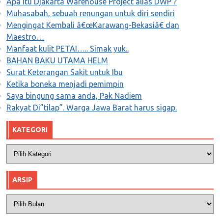
Apa itu Djakarta Warehouse Project alias DWP ?
Muhasabah, sebuah renungan untuk diri sendiri
Mengingat Kembali â€œKarawang-Bekasiâ€ dan
Maestro…
Manfaat kulit PETAI….. Simak yuk..
BAHAN BAKU UTAMA HELM
Surat Keterangan Sakit untuk Ibu
Ketika boneka menjadi pemimpin
Saya bingung sama anda, Pak Nadiem
Rakyat Di”tilap”. Warga Jawa Barat harus sigap.
KATEGORI
Kategori
ARSIP
Arsip