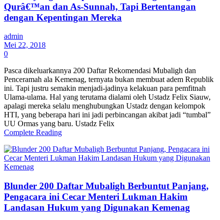
Qurâ€™an dan As-Sunnah, Tapi Bertentangan
dengan Kepentingan Mereka
admin
Mei 22, 2018
0
Pasca dikeluarkannya 200 Daftar Rekomendasi Mubaligh dan
Penceramah ala Kemenag, ternyata bukan membuat adem Republik
ini. Tapi justru semakin menjadi-jadinya kelakuan para pemfitnah
Ulama-ulama. Hal yang terutama dialami oleh Ustadz Felix Siauw,
apalagi mereka selalu menghubungkan Ustadz dengan kelompok
HTI, yang beberapa hari ini jadi perbincangan akibat jadi “tumbal”
UU Ormas yang baru. Ustadz Felix
Complete Reading
Blunder 200 Daftar Mubaligh Berbuntut Panjang,
Pengacara ini Cecar Menteri Lukman Hakim
Landasan Hukum yang Digunakan Kemenag