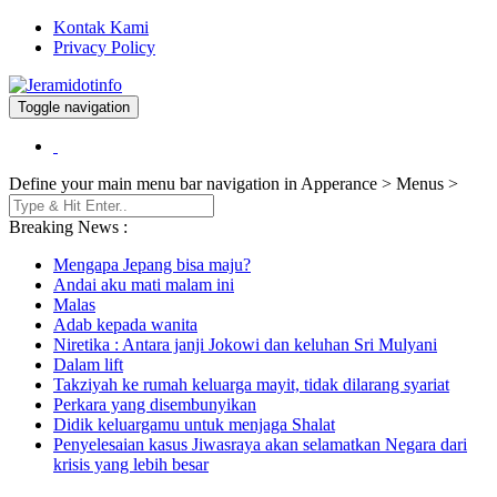
Kontak Kami
Privacy Policy
Toggle navigation
Berita dan Informasi Terkini
Jeramidotinfo
Define your main menu bar navigation in Apperance > Menus >
Breaking News :
Mengapa Jepang bisa maju?
Andai aku mati malam ini
Malas
Adab kepada wanita
Niretika : Antara janji Jokowi dan keluhan Sri Mulyani
Dalam lift
Takziyah ke rumah keluarga mayit, tidak dilarang syariat
Perkara yang disembunyikan
Didik keluargamu untuk menjaga Shalat
Penyelesaian kasus Jiwasraya akan selamatkan Negara dari
krisis yang lebih besar