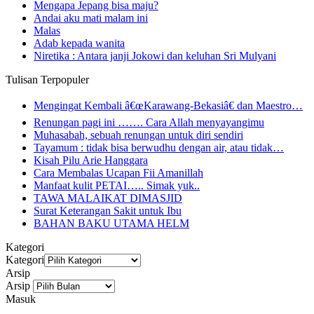
Mengapa Jepang bisa maju?
Andai aku mati malam ini
Malas
Adab kepada wanita
Niretika : Antara janji Jokowi dan keluhan Sri Mulyani
Tulisan Terpopuler
Mengingat Kembali â€œKarawang-Bekasiâ€ dan Maestro…
Renungan pagi ini ……. Cara Allah menyayangimu
Muhasabah, sebuah renungan untuk diri sendiri
Tayamum : tidak bisa berwudhu dengan air, atau tidak…
Kisah Pilu Arie Hanggara
Cara Membalas Ucapan Fii Amanillah
Manfaat kulit PETAI….. Simak yuk..
TAWA MALAIKAT DIMASJID
Surat Keterangan Sakit untuk Ibu
BAHAN BAKU UTAMA HELM
Kategori
Kategori
Arsip
Arsip
Masuk