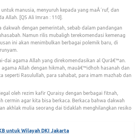
n untuk manusia, menyuruh kepada yang maÂ´ruf, dan
Allah. [QS Ali Imran : 110].
 dakwah dengan pemerintah, sebab dalam pandangan
uhasabah. Namun rilis mubaligh terekomendasi kemenag
tusan ini akan menimbulkan berbagai polemik baru, di
 runyam.
dai-dai agama Allah yang direkomendasikan al Qurâ€™an.
g agama Allah dengan hikmah, mauâ€™idhoh hasanah dan
ita seperti Rasulullah, para sahabat, para imam mazhab dan
jegal oleh rezim kafir Quraisy dengan berbagai fitnah,
h cermin agar kita bisa berkaca. Berkaca bahwa dakwah
n akhlak mulia seorang dai tidaklah menghilangkan resiko
B untuk Wilayah DKI Jakarta