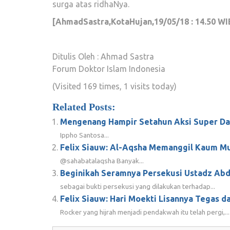
surga atas ridhaNya.
[AhmadSastra,KotaHujan,19/05/18 : 14.50 WI
Ditulis Oleh : Ahmad Sastra
Forum Doktor Islam Indonesia
(Visited 169 times, 1 visits today)
Related Posts:
Mengenang Hampir Setahun Aksi Super D
Ippho Santosa...
Felix Siauw: Al-Aqsha Memanggil Kaum M
@sahabatalaqsha Banyak...
Beginikah Seramnya Persekusi Ustadz Abd
sebagai bukti persekusi yang dilakukan terhadap...
Felix Siauw: Hari Moekti Lisannya Tegas d
Rocker yang hijrah menjadi pendakwah itu telah pergi,...