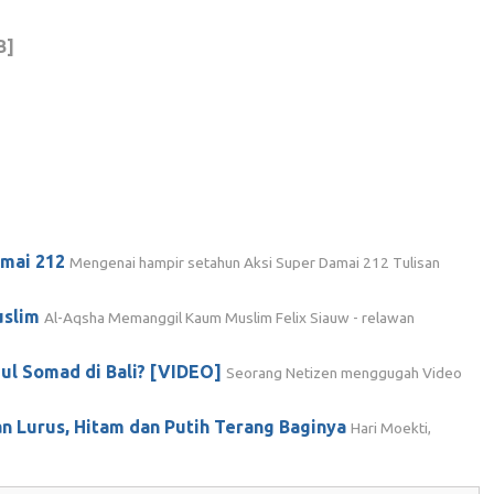
B]
amai 212
Mengenai hampir setahun Aksi Super Damai 212 Tulisan
uslim
Al-Aqsha Memanggil Kaum Muslim Felix Siauw - relawan
ul Somad di Bali? [VIDEO]
Seorang Netizen menggugah Video
an Lurus, Hitam dan Putih Terang Baginya
Hari Moekti,