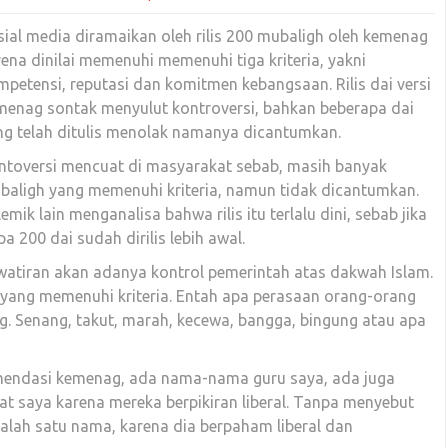
sial media diramaikan oleh rilis 200 mubaligh oleh kemenag
ena dinilai memenuhi memenuhi tiga kriteria, yakni
mpetensi, reputasi dan komitmen kebangsaan. Rilis dai versi
menag sontak menyulut kontroversi, bahkan beberapa dai
ng telah ditulis menolak namanya dicantumkan.
ntoversi mencuat di masyarakat sebab, masih banyak
baligh yang memenuhi kriteria, namun tidak dicantumkan.
emik lain menganalisa bahwa rilis itu terlalu dini, sebab jika
200 dai sudah dirilis lebih awal.
watiran akan adanya kontrol pemerintah atas dakwah Islam.
i yang memenuhi kriteria. Entah apa perasaan orang-orang
 Senang, takut, marah, kecewa, bangga, bingung atau apa
omendasi kemenag, ada nama-nama guru saya, ada juga
t saya karena mereka berpikiran liberal. Tanpa menyebut
lah satu nama, karena dia berpaham liberal dan