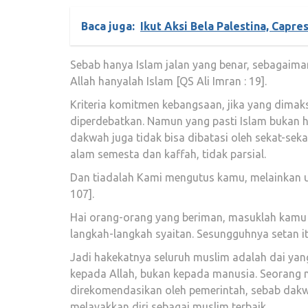
Baca juga:
Ikut Aksi Bela Palestina, Capre
Sebab hanya Islam jalan yang benar, sebagaiman
Allah hanyalah Islam [QS Ali Imran : 19].
Kriteria komitmen kebangsaan, jika yang dimaks
diperdebatkan. Namun yang pasti Islam bukan ha
dakwah juga tidak bisa dibatasi oleh sekat-sek
alam semesta dan kaffah, tidak parsial.
Dan tiadalah Kami mengutus kamu, melainkan u
107].
Hai orang-orang yang beriman, masuklah kamu 
langkah-langkah syaitan. Sesungguhnya setan i
Jadi hakekatnya seluruh muslim adalah dai ya
kepada Allah, bukan kepada manusia. Seorang 
direkomendasikan oleh pemerintah, sebab dakwa
melayakkan diri sebagai muslim terbaik.