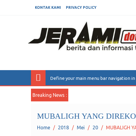
KONTAK KAMI
PRIVACY POLICY
JERAMIDOTINFO
Berita dan Informasi Terkini
Define your main menu bar navigation i
Breaking News :
MUBALIGH YANG DIREK
Home
2018
Mei
20
MUBALIGH Y