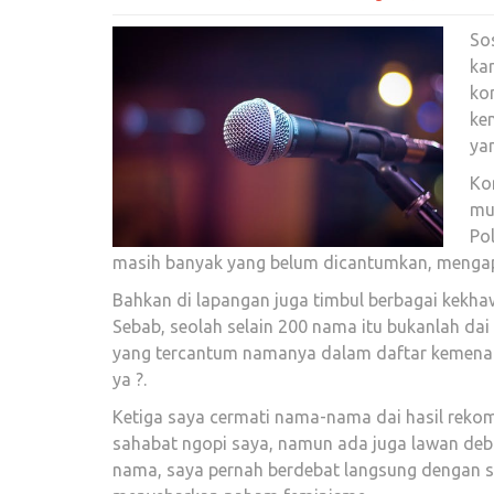
So
kar
ko
ke
ya
Ko
mu
Pol
masih banyak yang belum dicantumkan, mengapa 
Bahkan di lapangan juga timbul berbagai kekha
Sebab, seolah selain 200 nama itu bukanlah da
yang tercantum namanya dalam daftar kemenag.
ya ?.
Ketiga saya cermati nama-nama dai hasil rek
sahabat ngopi saya, namun ada juga lawan deba
nama, saya pernah berdebat langsung dengan sa