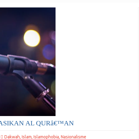
ASIKAN AL QURâ€™AN
Dakwah
,
Islam
,
Islamophobia
,
Nasionalisme