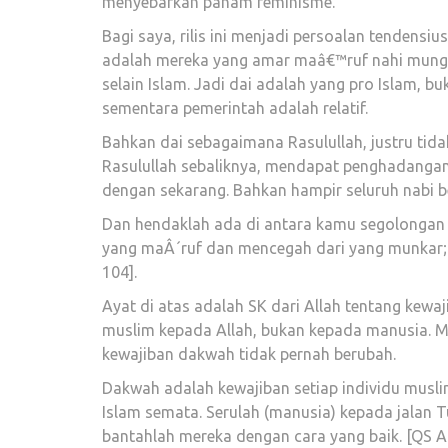
menyebarkan paham feminisme.
Bagi saya, rilis ini menjadi persoalan tendens
adalah mereka yang amar maâ€™ruf nahi mungk
selain Islam. Jadi dai adalah yang pro Islam, b
sementara pemerintah adalah relatif.
Bahkan dai sebagaimana Rasulullah, justru tida
Rasulullah sebaliknya, mendapat penghadangan 
dengan sekarang. Bahkan hampir seluruh nabi
Dan hendaklah ada di antara kamu segolongan
yang maÂ´ruf dan mencegah dari yang munkar; 
104].
Ayat di atas adalah SK dari Allah tentang kew
muslim kepada Allah, bukan kepada manusia. M
kewajiban dakwah tidak pernah berubah.
Dakwah adalah kewajiban setiap individu musli
Islam semata. Serulah (manusia) kepada jalan
bantahlah mereka dengan cara yang baik. [QS An