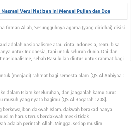
s Nasrani Versi Netizen ini Menuai Pujian dan Doa
a firman Allah, Sesungguhnya agama (yang diridhai) disisi
ud adalah nasionalisme atau cinta Indonesia, tentu bisa
nya untuk Indonesia, tapi untuk seluruh dunia. Dai dan
at nasionalisme, sebab Rasulullah diutus untuk rahmat bagi
ntuk (menjadi) rahmat bagi semesta alam [QS Al Anbiyaa :
ke dalam Islam keseluruhan, dan janganlah kamu turut
tu musuh yang nyata bagimu [QS Al Baqarah : 208].
ng berkewajiban dakwah Islam. dakwah berakad hanya
muslim harus terus berdakwah meski tidak
h adalah perintah Allah. Minggal setiap muslim