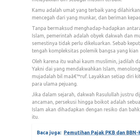
Kamu adalah umat yang terbaik yang dilahirka
mencegah dari yang munkar, dan beriman kepada 
Tanpa bermaksud menghadap-hadapkan antara
Islam, pemerintah adalah obyek dakwah dan m
semestinya tidak perlu dikeluarkan. Sebab kepu
tengah kompleksitas polemik bangsa yang kian
Oleh karena itu wahai kaum muslimin, jadilah 
Yakni dai yang mendakwahkan Islam, menolon
mujadalah bil maâ€™ruf. Layakkan setiap diri k
para ulama pejuang.
Jika dalam sejarah, dakwah Rasulullah justru di
ancaman, persekusi hingga boikot adalah sebua
Islam akan dihadapkan dengan resiko dan bahka
itu.
Baca juga:
Pemutihan Pajak PKB dan BBN-K