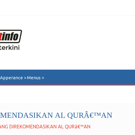
n Apperance > Menus >
OMENDASIKAN AL QURÂ€™AN
ANG DIREKOMENDASIKAN AL QURâ€™AN