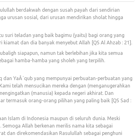
ulullah berdakwah dengan susah payah dari sendirian
gga urusan sosial, dari urusan mendirikan sholat hingga
tu suri teladan yang baik bagimu (yaitu) bagi orang yang
i kiamat dan dia banyak menyebut Allah [QS Al Ahzab : 21].
ligh siapapun, namun tak berlebihan jika kita semua
ebagai hamba-hamba yang sholeh yang terpilih.
aq dan YaÂ´qub yang mempunyai perbuatan-perbuatan yang
a Kami telah mensucikan mereka dengan (menganugerahkan
 mengingatkan (manusia) kepada negeri akhirat. Dan
r termasuk orang-orang pilihan yang paling baik [QS Sad :
an Islam di Indonesia maupun di seluruh dunia. Meski
 Semoga Allah berkenan merilis nama kita sebagai
at dan direkomendasikan Rasulullah sebagai penghuni