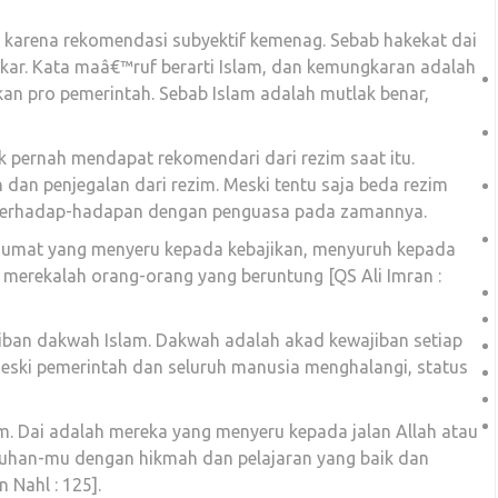
ius karena rekomendasi subyektif kemenag. Sebab hakekat dai
ar. Kata maâ€™ruf berarti Islam, dan kemungkaran adalah
ukan pro pemerintah. Sebab Islam adalah mutlak benar,
k pernah mendapat rekomendari dari rezim saat itu.
dan penjegalan dari rezim. Meski tentu saja beda rezim
 berhadap-hadapan dengan penguasa pada zamannya.
 umat yang menyeru kepada kebajikan, menyuruh kepada
merekalah orang-orang yang beruntung [QS Ali Imran :
ajiban dakwah Islam. Dakwah adalah akad kewajiban setiap
eski pemerintah dan seluruh manusia menghalangi, status
m. Dai adalah mereka yang menyeru kepada jalan Allah atau
 Tuhan-mu dengan hikmah dan pelajaran yang baik dan
 Nahl : 125].