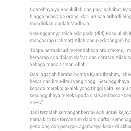
Contohnya ya Rasulullah dan para sahabat. Ras
hingga beberapa orang, dari urusan pribadi hin
mendirikan daulah Madinah.
Sesungguhnya telah ada pada (diri) Rasulullah i
mengharap (rahmat) Allah dan (kedatangan) har
Tanpa bermaksud merendahkan atau memuji muba
berharap ada dalam daftar dan catatan Allah s
Sebagaimana firman Allah :
Dan ingatlah hamba-hamba Kami: Ibrahim, Ish
besar dan ilmu-ilmu yang tinggi. Sesungguhny
kepada mereka) akhlak yang tinggi yaitu selalu
sesungguhnya mereka pada sisi Kami benar-bena
45-47]
Jadi tetaplah semangat berdakwah untuk kejaya
nama kita tak tercantum dalam daftar kemenag.
penolong dan penegak agamaNya kelak di akher