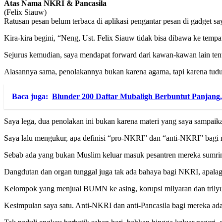
Atas Nama NKRI & Pancasila
(Felix Siauw)
Ratusan pesan belum terbaca di aplikasi pengantar pesan di gadget sa
Kira-kira begini, “Neng, Ust. Felix Siauw tidak bisa dibawa ke tempa
Sejurus kemudian, saya mendapat forward dari kawan-kawan lain t
Alasannya sama, penolakannya bukan karena agama, tapi karena tuduha
Baca juga:
Blunder 200 Daftar Mubaligh Berbuntut Panjan
Saya lega, dua penolakan ini bukan karena materi yang saya sampa
Saya lalu mengukur, apa definisi “pro-NKRI” dan “anti-NKRI” bagi 
Sebab ada yang bukan Muslim keluar masuk pesantren mereka sumrin
Dangdutan dan organ tunggal juga tak ada bahaya bagi NKRI, apalagi
Kelompok yang menjual BUMN ke asing, korupsi milyaran dan trilyu
Kesimpulan saya satu. Anti-NKRI dan anti-Pancasila bagi mereka adal