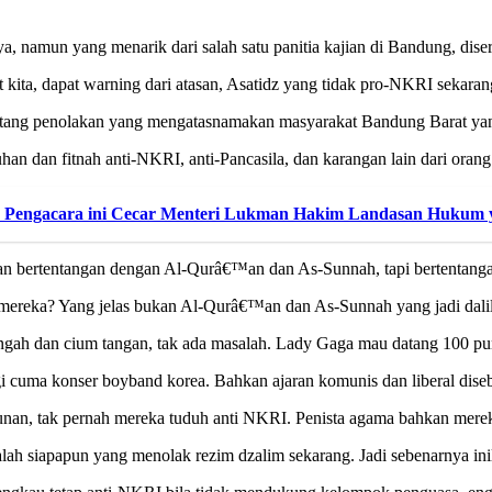
ya, namun yang menarik dari salah satu panitia kajian di Bandung, dise
t kita, dapat warning dari atasan, Asatidz yang tidak pro-NKRI sekara
entang penolakan yang mengatasnamakan masyarakat Bandung Barat ya
n dan fitnah anti-NKRI, anti-Pancasila, dan karangan lain dari orang y
g, Pengacara ini Cecar Menteri Lukman Hakim Landasan Hukum
ikan bertentangan dengan Al-Qurâ€™an dan As-Sunnah, tapi bertentan
mereka? Yang jelas bukan Al-Qurâ€™an dan As-Sunnah yang jadi daliln
gah dan cium tangan, tak ada masalah. Lady Gaga mau datang 100 pu
 cuma konser boyband korea. Bahkan ajaran komunis dan liberal diseb
nan, tak pernah mereka tuduh anti NKRI. Penista agama bahkan merek
ah siapapun yang menolak rezim dzalim sekarang. Jadi sebenarnya inil