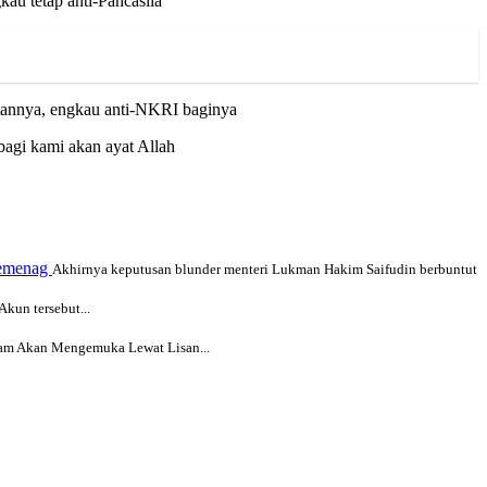
au tetap anti-Pancasila
tannya, engkau anti-NKRI baginya
bagi kami akan ayat Allah
Kemenag
Akhirnya keputusan blunder menteri Lukman Hakim Saifudin berbuntut
kun tersebut...
slam Akan Mengemuka Lewat Lisan...