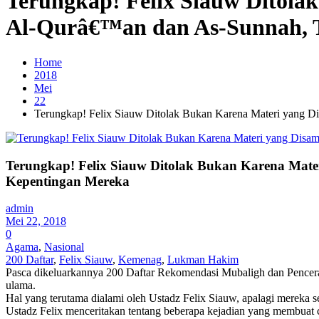
Terungkap! Felix Siauw Ditol
Al-Qurâ€™an dan As-Sunnah, T
Home
2018
Mei
22
Terungkap! Felix Siauw Ditolak Bukan Karena Materi yang 
Terungkap! Felix Siauw Ditolak Bukan Karena Mat
Kepentingan Mereka
admin
Mei 22, 2018
0
Agama
,
Nasional
200 Daftar
,
Felix Siauw
,
Kemenag
,
Lukman Hakim
Pasca dikeluarkannya 200 Daftar Rekomendasi Mubaligh dan Pencera
ulama.
Hal yang terutama dialami oleh Ustadz Felix Siauw, apalagi mereka
Ustadz Felix menceritakan tentang beberapa kejadian yang membuat c