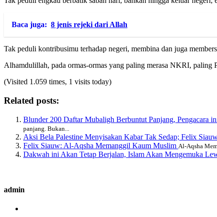
Tak peduli engkau berbatik saban hari, bahkan hingga keluar negeri,
Baca juga:
8 jenis rejeki dari Allah
Tak peduli kontribusimu terhadap negeri, membina dan juga member
Alhamdulillah, pada ormas-ormas yang paling merasa NKRI, paling Pan
(Visited 1.059 times, 1 visits today)
Related posts:
Blunder 200 Daftar Mubaligh Berbuntut Panjang, Pengacar
panjang. Bukan...
Aksi Bela Palestine Menyisakan Kabar Tak Sedap; Felix Siau
Felix Siauw: Al-Aqsha Memanggil Kaum Muslim
Al-Aqsha Mema
Dakwah ini Akan Tetap Berjalan, Islam Akan Mengemuka Lew
admin