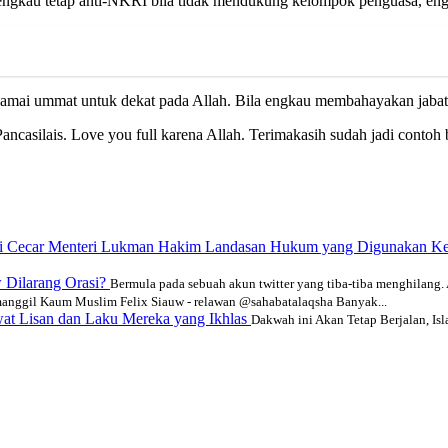
 engkau tetap anti-NKRI bila tidak mendukung kelompok penguasa, engk
samai ummat untuk dekat pada Allah. Bila engkau membahayakan jaba
casilais. Love you full karena Allah. Terimakasih sudah jadi contoh 
a ini Cecar Menteri Lukman Hakim Landasan Hukum yang Digunakan 
w Dilarang Orasi?
Bermula pada sebuah akun twitter yang tiba-tiba menghilang. A
nggil Kaum Muslim Felix Siauw - relawan @sahabatalaqsha Banyak...
at Lisan dan Laku Mereka yang Ikhlas
Dakwah ini Akan Tetap Berjalan, I