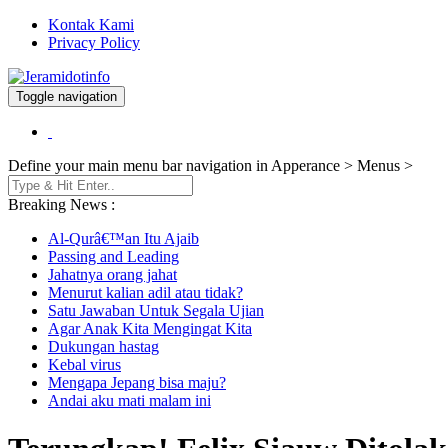
Kontak Kami
Privacy Policy
Toggle navigation
Berita dan Informasi Terkini
Jeramidotinfo
Define your main menu bar navigation in Apperance > Menus >
Breaking News :
Al-Qurâ€™an Itu Ajaib
Passing and Leading
Jahatnya orang jahat
Menurut kalian adil atau tidak?
Satu Jawaban Untuk Segala Ujian
Agar Anak Kita Mengingat Kita
Dukungan hastag
Kebal virus
Mengapa Jepang bisa maju?
Andai aku mati malam ini