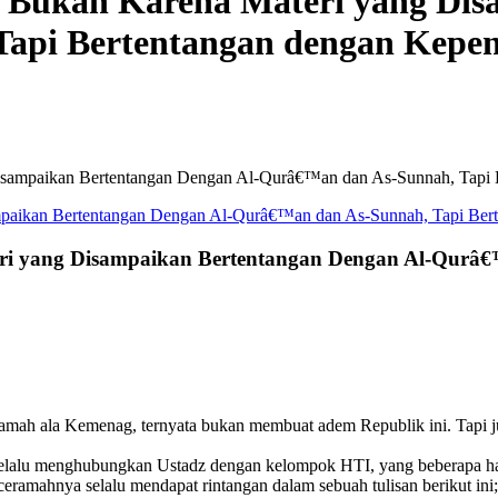
ak Bukan Karena Materi yang Di
api Bertentangan dengan Kepe
Disampaikan Bertentangan Dengan Al-Qurâ€™an dan As-Sunnah, Tapi 
eri yang Disampaikan Bertentangan Dengan Al-Qurâ€
mah ala Kemenag, ternyata bukan membuat adem Republik ini. Tapi ju
 selalu menghubungkan Ustadz dengan kelompok HTI, yang beberapa har
eramahnya selalu mendapat rintangan dalam sebuah tulisan berikut ini;