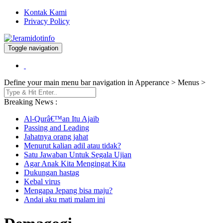
Kontak Kami
Privacy Policy
Toggle navigation
Berita dan Informasi Terkini
Jeramidotinfo
Define your main menu bar navigation in Apperance > Menus >
Breaking News :
Al-Qurâ€™an Itu Ajaib
Passing and Leading
Jahatnya orang jahat
Menurut kalian adil atau tidak?
Satu Jawaban Untuk Segala Ujian
Agar Anak Kita Mengingat Kita
Dukungan hastag
Kebal virus
Mengapa Jepang bisa maju?
Andai aku mati malam ini