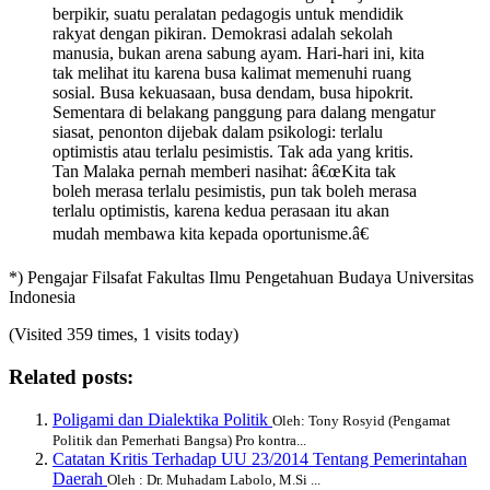
berpikir, suatu peralatan pedagogis untuk mendidik
rakyat dengan pikiran. Demokrasi adalah sekolah
manusia, bukan arena sabung ayam. Hari-hari ini, kita
tak melihat itu karena busa kalimat memenuhi ruang
sosial. Busa kekuasaan, busa dendam, busa hipokrit.
Sementara di belakang panggung para dalang mengatur
siasat, penonton dijebak dalam psikologi: terlalu
optimistis atau terlalu pesimistis. Tak ada yang kritis.
Tan Malaka pernah memberi nasihat: â€œKita tak
boleh merasa terlalu pesimistis, pun tak boleh merasa
terlalu optimistis, karena kedua perasaan itu akan
mudah membawa kita kepada oportunisme.â€
*) Pengajar Filsafat Fakultas Ilmu Pengetahuan Budaya Universitas
Indonesia
(Visited 359 times, 1 visits today)
Related posts:
Poligami dan Dialektika Politik
Oleh: Tony Rosyid (Pengamat
Politik dan Pemerhati Bangsa) Pro kontra...
Catatan Kritis Terhadap UU 23/2014 Tentang Pemerintahan
Daerah
Oleh : Dr. Muhadam Labolo, M.Si ...