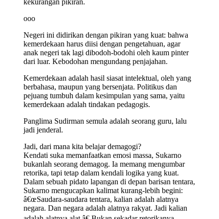
kekurangan pikiran.
ooo
Negeri ini didirikan dengan pikiran yang kuat: bahwa
kemerdekaan harus diisi dengan pengetahuan, agar
anak negeri tak lagi dibodoh-bodohi oleh kaum pinter
dari luar. Kebodohan mengundang penjajahan.
Kemerdekaan adalah hasil siasat intelektual, oleh yang
berbahasa, maupun yang bersenjata. Politikus dan
pejuang tumbuh dalam kesimpulan yang sama, yaitu
kemerdekaan adalah tindakan pedagogis.
Panglima Sudirman semula adalah seorang guru, lalu
jadi jenderal.
Jadi, dari mana kita belajar demagogi?
Kendati suka memanfaatkan emosi massa, Sukarno
bukanlah seorang demagog. Ia memang mengumbar
retorika, tapi tetap dalam kendali logika yang kuat.
Dalam sebuah pidato lapangan di depan barisan tentara,
Sukarno mengucapkan kalimat kurang-lebih begini:
â€œSaudara-saudara tentara, kalian adalah alatnya
negara. Dan negara adalah alatnya rakyat. Jadi kalian
adalah alatnya alat.â€ Bukan sekadar retorikanya