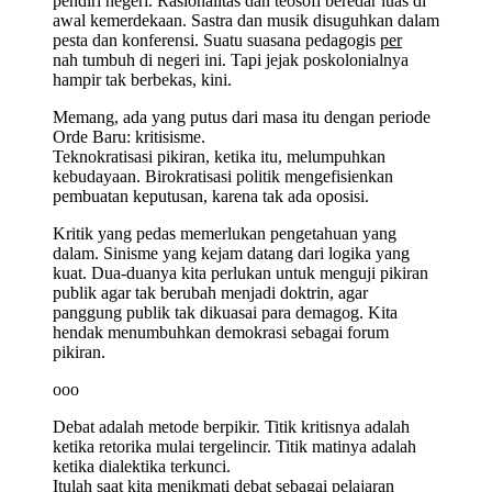
pendiri negeri. Rasionalitas dan teosofi beredar luas di
awal kemerdekaan. Sastra dan musik disuguhkan dalam
pesta dan konferensi. Suatu suasana pedagogis
per
nah tumbuh di negeri ini. Tapi jejak poskolonialnya
hampir tak berbekas, kini.
Memang, ada yang putus dari masa itu dengan periode
Orde Baru: kritisisme.
Teknokratisasi pikiran, ketika itu, melumpuhkan
kebudayaan. Birokratisasi politik mengefisienkan
pembuatan keputusan, karena tak ada oposisi.
Kritik yang pedas memerlukan pengetahuan yang
dalam. Sinisme yang kejam datang dari logika yang
kuat. Dua-duanya kita perlukan untuk menguji pikiran
publik agar tak berubah menjadi doktrin, agar
panggung publik tak dikuasai para demagog. Kita
hendak menumbuhkan demokrasi sebagai forum
pikiran.
ooo
Debat adalah metode berpikir. Titik kritisnya adalah
ketika retorika mulai tergelincir. Titik matinya adalah
ketika dialektika terkunci.
Itulah saat kita menikmati debat sebagai pelajaran