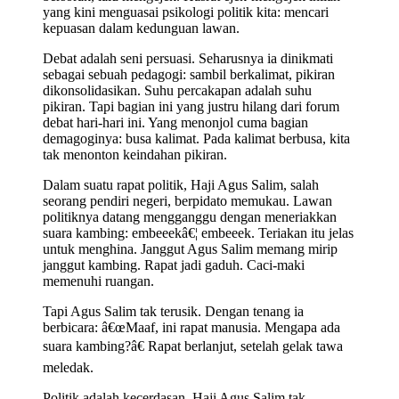
yang kini menguasai psikologi politik kita: mencari
kepuasan dalam kedunguan lawan.
Debat adalah seni persuasi. Seharusnya ia dinikmati
sebagai sebuah pedagogi: sambil berkalimat, pikiran
dikonsolidasikan. Suhu percakapan adalah suhu
pikiran. Tapi bagian ini yang justru hilang dari forum
debat hari-hari ini. Yang menonjol cuma bagian
demagoginya: busa kalimat. Pada kalimat berbusa, kita
tak menonton keindahan pikiran.
Dalam suatu rapat politik, Haji Agus Salim, salah
seorang pendiri negeri, berpidato memukau. Lawan
politiknya datang mengganggu dengan meneriakkan
suara kambing: embeeekâ€¦ embeeek. Teriakan itu jelas
untuk menghina. Janggut Agus Salim memang mirip
janggut kambing. Rapat jadi gaduh. Caci-maki
memenuhi ruangan.
Tapi Agus Salim tak terusik. Dengan tenang ia
berbicara: â€œMaaf, ini rapat manusia. Mengapa ada
suara kambing?â€ Rapat berlanjut, setelah gelak tawa
meledak.
Politik adalah kecerdasan. Haji Agus Salim tak