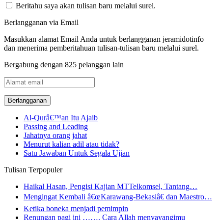
Beritahu saya akan tulisan baru melalui surel.
Berlangganan via Email
Masukkan alamat Email Anda untuk berlangganan jeramidotinfo
dan menerima pemberitahuan tulisan-tulisan baru melalui surel.
Bergabung dengan 825 pelanggan lain
Alamat
email
Al-Qurâ€™an Itu Ajaib
Passing and Leading
Jahatnya orang jahat
Menurut kalian adil atau tidak?
Satu Jawaban Untuk Segala Ujian
Tulisan Terpopuler
Haikal Hasan, Pengisi Kajian MTTelkomsel, Tantang…
Mengingat Kembali â€œKarawang-Bekasiâ€ dan Maestro…
Ketika boneka menjadi pemimpin
Renungan pagi ini ……. Cara Allah menyayangimu