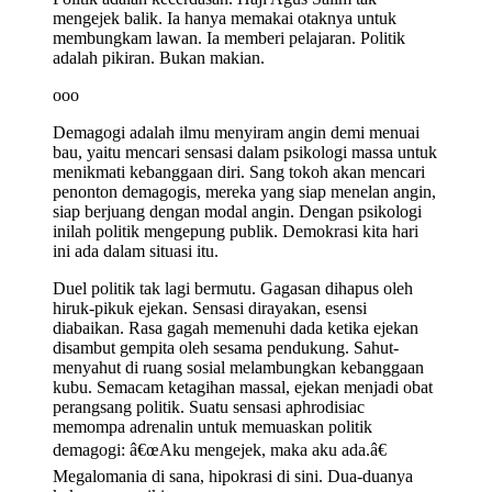
mengejek balik. Ia hanya memakai otaknya untuk
membungkam lawan. Ia memberi pelajaran. Politik
adalah pikiran. Bukan makian.
ooo
Demagogi adalah ilmu menyiram angin demi menuai
bau, yaitu mencari sensasi dalam psikologi massa untuk
menikmati kebanggaan diri. Sang tokoh akan mencari
penonton demagogis, mereka yang siap menelan angin,
siap berjuang dengan modal angin. Dengan psikologi
inilah politik mengepung publik. Demokrasi kita hari
ini ada dalam situasi itu.
Duel politik tak lagi bermutu. Gagasan dihapus oleh
hiruk-pikuk ejekan. Sensasi dirayakan, esensi
diabaikan. Rasa gagah memenuhi dada ketika ejekan
disambut gempita oleh sesama pendukung. Sahut-
menyahut di ruang sosial melambungkan kebanggaan
kubu. Semacam ketagihan massal, ejekan menjadi obat
perangsang politik. Suatu sensasi aphrodisiac
memompa adrenalin untuk memuaskan politik
demagogi: â€œAku mengejek, maka aku ada.â€
Megalomania di sana, hipokrasi di sini. Dua-duanya