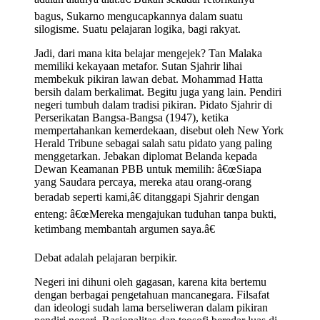
bagus, Sukarno mengucapkannya dalam suatu
silogisme. Suatu pelajaran logika, bagi rakyat.
Jadi, dari mana kita belajar mengejek? Tan Malaka
memiliki kekayaan metafor. Sutan Sjahrir lihai
membekuk pikiran lawan debat. Mohammad Hatta
bersih dalam berkalimat. Begitu juga yang lain. Pendiri
negeri tumbuh dalam tradisi pikiran. Pidato Sjahrir di
Perserikatan Bangsa-Bangsa (1947), ketika
mempertahankan kemerdekaan, disebut oleh New York
Herald Tribune sebagai salah satu pidato yang paling
menggetarkan. Jebakan diplomat Belanda kepada
Dewan Keamanan PBB untuk memilih: â€œSiapa
yang Saudara percaya, mereka atau orang-orang
beradab seperti kami,â€ ditanggapi Sjahrir dengan
enteng: â€œMereka mengajukan tuduhan tanpa bukti,
ketimbang membantah argumen saya.â€
Debat adalah pelajaran berpikir.
Negeri ini dihuni oleh gagasan, karena kita bertemu
dengan berbagai pengetahuan mancanegara. Filsafat
dan ideologi sudah lama berseliweran dalam pikiran