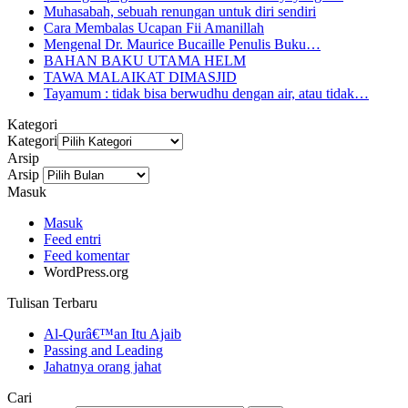
Muhasabah, sebuah renungan untuk diri sendiri
Cara Membalas Ucapan Fii Amanillah
Mengenal Dr. Maurice Bucaille Penulis Buku…
BAHAN BAKU UTAMA HELM
TAWA MALAIKAT DIMASJID
Tayamum : tidak bisa berwudhu dengan air, atau tidak…
Kategori
Kategori
Arsip
Arsip
Masuk
Masuk
Feed entri
Feed komentar
WordPress.org
Tulisan Terbaru
Al-Qurâ€™an Itu Ajaib
Passing and Leading
Jahatnya orang jahat
Cari