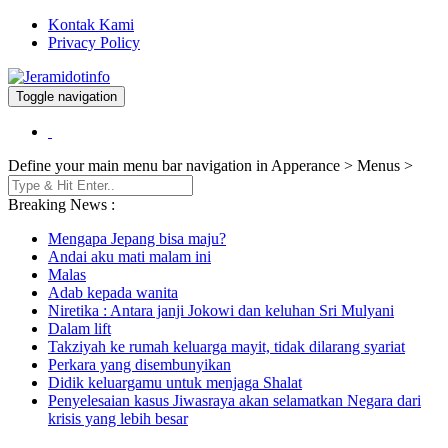
Kontak Kami
Privacy Policy
Toggle navigation
Berita dan Informasi Terkini
Jeramidotinfo
Define your main menu bar navigation in Apperance > Menus >
Breaking News :
Mengapa Jepang bisa maju?
Andai aku mati malam ini
Malas
Adab kepada wanita
Niretika : Antara janji Jokowi dan keluhan Sri Mulyani
Dalam lift
Takziyah ke rumah keluarga mayit, tidak dilarang syariat
Perkara yang disembunyikan
Didik keluargamu untuk menjaga Shalat
Penyelesaian kasus Jiwasraya akan selamatkan Negara dari
krisis yang lebih besar