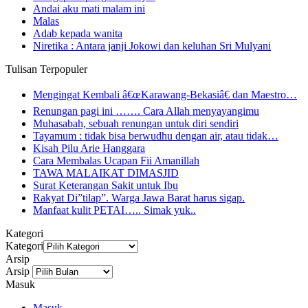
Andai aku mati malam ini
Malas
Adab kepada wanita
Niretika : Antara janji Jokowi dan keluhan Sri Mulyani
Tulisan Terpopuler
Mengingat Kembali â€œKarawang-Bekasiâ€ dan Maestro…
Renungan pagi ini ……. Cara Allah menyayangimu
Muhasabah, sebuah renungan untuk diri sendiri
Tayamum : tidak bisa berwudhu dengan air, atau tidak…
Kisah Pilu Arie Hanggara
Cara Membalas Ucapan Fii Amanillah
TAWA MALAIKAT DIMASJID
Surat Keterangan Sakit untuk Ibu
Rakyat Di”tilap”. Warga Jawa Barat harus sigap.
Manfaat kulit PETAI….. Simak yuk..
Kategori
Kategori
Arsip
Arsip
Masuk
Masuk