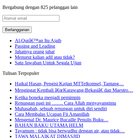
Bergabung dengan 825 pelanggan lain
Alamat
email
Al-Qurâ€™an Itu Ajaib
Passing and Leading
Jahatnya orang jahat
Menurut kalian adil atau tidak?
Satu Jawaban Untuk Segala Ujian
Tulisan Terpopuler
Haikal Hasan, Pengisi Kajian MTTelkomsel, Tantang…
Mengingat Kembali â€œKarawang-Bekasiâ€ dan Maestro…
Ketika boneka menjadi pemimpin
Renungan pagi ini ……. Cara Allah menyayangimu
Muhasabah, sebuah renungan untuk diri sendiri
Cara Membalas Ucapan Fii Amanillah
Mengenal Dr. Maurice Bucaille Penulis Buku…
BAHAN BAKU UTAMA HELM
Tayamum : tidak bisa berwudhu dengan air, atau tidak…
TAWA MALAIKAT DIMASJID