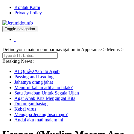
Kontak Kami
Privacy Policy
Toggle navigation
Berita dan Informasi Terkini
Jeramidotinfo
Define your main menu bar navigation in Apperance > Menus >
Breaking News :
Al-Qurâ€™an Itu Ajaib
Passing and Leading
Jahatnya orang jahat
Menurut kalian adil atau tidak?
Satu Jawaban Untuk Segala Ujian
Agar Anak Kita Mengingat Kita
Dukungan hastag
Kebal virus
Mengapa Jepang bisa maju?
Andai aku mati malam ini