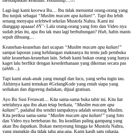
mendapatkan keadilan. Hiduuuup…!!!
Lagi-lagi kami kecewa Bu… Ibu tidak menuntut orang-orang yang
Ibu tunjuk sebagai
“Muslim macam apa kalian!”
. Tapi ibu lebih
senang menyapa
selebtwit
sekelas Mustofa Nahra. Kami ini
dianggap apaaaa! ðŸ˜› Lalu orang-orang yang foto dan Video nya
sudah jelas itu, apa ibu tak mau lagi berhubungan?
Huh
, habis manis
sepah dibuang…
Keanehan-keanehan dari ucapan
“Muslim macam apa kalian!”
sampai laporan yang kehilangan maknanya itu tentu jadi pembuka
tabir keanehan-keanehan lain. Sebab kami bukan orang yang hanya
kaget lalu berfikir dengan kesederhanaan yang dikemas secara pas
(
ahhh…
).
Tapi kami anak-anak yang mungil dan lucu, yang serba ingin tau.
Akhirnya kami temukan #GelangKode yang entah siapa yang
sediakan dan digoreng dadakan, dijual gratisan.
Ayo Bu Susi Ferawati… Kita sama-sama buka tabir ini. Kita liat
setelahnya apa ibu akan tetap berkata,
“Muslim macam apa
kalian!”
, padahal ibu sendiri tampaknya adalah seorang Muslim.
Kita periksa sama-sama
“Muslim macam apa kalian!”
yang foto
dan Video nya bertebaran itu. Itu keadilan paling gampang yang
akan Ibu dapatkan. Bukan menyerang hingga ke Mustofa Nahra,
yang mungkin dia tidak tahu apa-apa. Kami kasih satu rahasia,