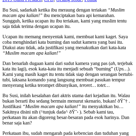
Bu Susi, sadarkah ketika ibu meraung dengan teriakan
“Muslim
macam apa kalian!”
ibu menciptakan bara api kemarahan.
Sungguh, ketika ucapan itu ibu teriakan, kami yang muslim tentu
saja tidak terima dengan ucapan itu.
Ucapan itu memang menyentak kami, membuat kami kaget. Saya
coba menghindari kata buming dan sudut kamera yang basi itu.
Diakui atau tidak, ada justifikasi yang menakutkan dari kata-kata
“Muslim macam apa kalian!”
Dan benarlah dugaan kami dari sudut kamera yang pas (
ah
, terjebak
kata itu lagi), esok kata-kata itu menjadi sebuah “buming” (
Ups…
).
Kami yang masih kaget itu tentu tidak siap dengan serangan bertubi-
tubi, laksana komando yang langsung membuat pasukan tempur
menyerang ketika terompet dibunyikan,
teroret… totet…
Bu Susi, inilah kesalahan dari aktris utama dari kejadian itu. Walau
bukan berarti ibu sedang bermain menurut skenario, bukan! ðŸ˜† .
Justifikasi
“Muslim macam apa kalian!”
itu menyakitkan bu…
Sakitnya disini nih (^tunjuk dada^ ðŸ˜› ). Sebab kami tau,
perkataan itu akan digoreng besar-besaran pada esok harinya. Dan
benar saja kan?
Perkataan ibu, sudah mengarah pada kebencian dan tuduhan yang