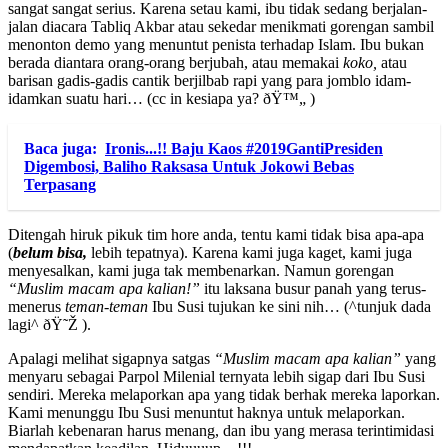
sangat sangat serius. Karena setau kami, ibu tidak sedang berjalan-
jalan diacara Tabliq Akbar atau sekedar menikmati gorengan sambil
menonton demo yang menuntut penista terhadap Islam. Ibu bukan
berada diantara orang-orang berjubah, atau memakai
koko,
atau
barisan gadis-gadis cantik berjilbab rapi yang para jomblo idam-
idamkan suatu hari… (cc in kesiapa ya? ðŸ™„ )
Baca juga:
Ironis...!! Baju Kaos #2019GantiPresiden
Digembosi, Baliho Raksasa Untuk Jokowi Bebas
Terpasang
Ditengah hiruk pikuk tim hore anda, tentu kami tidak bisa apa-apa
(
belum bisa,
lebih tepatnya). Karena kami juga kaget, kami juga
menyesalkan, kami juga tak membenarkan. Namun gorengan
“Muslim macam apa kalian!”
itu laksana busur panah yang terus-
menerus
teman-teman
Ibu Susi tujukan ke sini nih… (^tunjuk dada
lagi^ ðŸ˜Ž ).
Apalagi melihat sigapnya satgas
“Muslim macam apa kalian”
yang
menyaru sebagai Parpol Milenial ternyata lebih sigap dari Ibu Susi
sendiri. Mereka melaporkan apa yang tidak berhak mereka laporkan.
Kami menunggu Ibu Susi menuntut haknya untuk melaporkan.
Biarlah kebenaran harus menang, dan ibu yang merasa terintimidasi