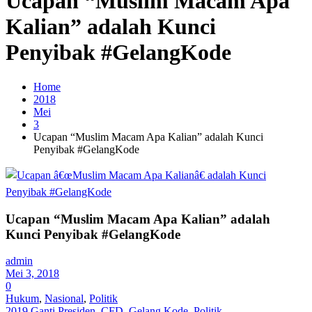
Ucapan “Muslim Macam Apa
Kalian” adalah Kunci
Penyibak #GelangKode
Home
2018
Mei
3
Ucapan “Muslim Macam Apa Kalian” adalah Kunci
Penyibak #GelangKode
Ucapan “Muslim Macam Apa Kalian” adalah
Kunci Penyibak #GelangKode
admin
Mei 3, 2018
0
Hukum
,
Nasional
,
Politik
2019 Ganti Presiden
,
CFD
,
Gelang Kode
,
Politik