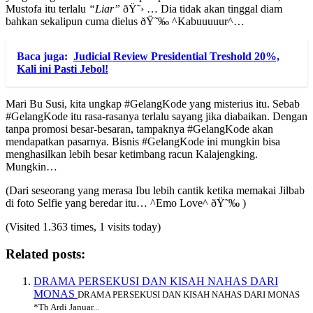
Mustofa itu terlalu
“Liar”
ðŸ˜› … Dia tidak akan tinggal diam
bahkan sekalipun cuma dielus ðŸ˜‰ ^Kabuuuuur^…
Baca juga:
Judicial Review Presidential Treshold 20%,
Kali ini Pasti Jebol!
Mari Bu Susi, kita ungkap #GelangKode yang misterius itu. Sebab
#GelangKode itu rasa-rasanya terlalu sayang jika diabaikan. Dengan
tanpa promosi besar-besaran, tampaknya #GelangKode akan
mendapatkan pasarnya. Bisnis #GelangKode ini mungkin bisa
menghasilkan lebih besar ketimbang racun Kalajengking.
Mungkin…
(Dari seseorang yang merasa Ibu lebih cantik ketika memakai Jilbab
di foto Selfie yang beredar itu… ^Emo Love^ ðŸ˜‰ )
(Visited 1.363 times, 1 visits today)
Related posts:
DRAMA PERSEKUSI DAN KISAH NAHAS DARI
MONAS
DRAMA PERSEKUSI DAN KISAH NAHAS DARI MONAS
*Tb Ardi Januar...