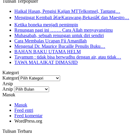
Tulisan Terpopuler
Haikal Hasan, Pengisi Kajian MTTelkomsel, Tantang…
Mengingat Kembali â€œKarawang-Bekasiâ€ dan Maestro…
Ketika boneka menjadi pemimpin
Renungan pagi ini ……. Cara Allah menyayangimu
Muhasabah, sebuah renungan untuk diri sendiri
Cara Membalas Ucapan Fii Amanillah
Mengenal Dr. Maurice Bucaille Penulis Buku…
BAHAN BAKU UTAMA HELM
Tayamum : tidak bisa berwudhu dengan air, atau tidak…
TAWA MALAIKAT DIMASJID
Kategori
Kategori
Arsip
Arsip
Masuk
Masuk
Feed entri
Feed komentar
WordPress.org
Tulisan Terbaru