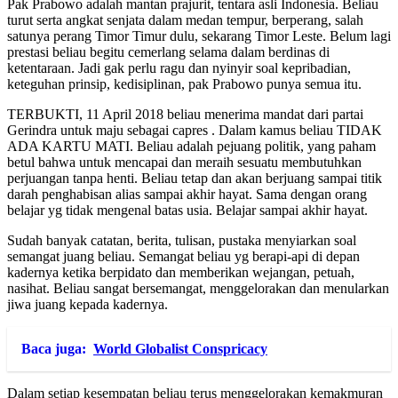
Pak Prabowo adalah mantan prajurit, tentara asli Indonesia. Beliau
turut serta angkat senjata dalam medan tempur, berperang, salah
satunya perang Timor Timur dulu, sekarang Timor Leste. Belum lagi
prestasi beliau begitu cemerlang selama dalam berdinas di
ketentaraan. Jadi gak perlu ragu dan nyinyir soal kepribadian,
keteguhan prinsip, kedisiplinan, pak Prabowo punya semua itu.
TERBUKTI, 11 April 2018 beliau menerima mandat dari partai
Gerindra untuk maju sebagai capres . Dalam kamus beliau TIDAK
ADA KARTU MATI. Beliau adalah pejuang politik, yang paham
betul bahwa untuk mencapai dan meraih sesuatu membutuhkan
perjuangan tanpa henti. Beliau tetap dan akan berjuang sampai titik
darah penghabisan alias sampai akhir hayat. Sama dengan orang
belajar yg tidak mengenal batas usia. Belajar sampai akhir hayat.
Sudah banyak catatan, berita, tulisan, pustaka menyiarkan soal
semangat juang beliau. Semangat beliau yg berapi-api di depan
kadernya ketika berpidato dan memberikan wejangan, petuah,
nasihat. Beliau sangat bersemangat, menggelorakan dan menularkan
jiwa juang kepada kadernya.
Baca juga:
World Globalist Conspricacy
Dalam setiap kesempatan beliau terus menggelorakan kemakmuran