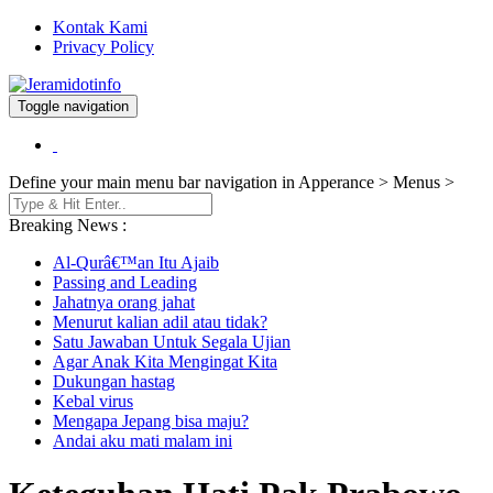
Kontak Kami
Privacy Policy
Toggle navigation
Berita dan Informasi Terkini
Jeramidotinfo
Define your main menu bar navigation in Apperance > Menus >
Breaking News :
Al-Qurâ€™an Itu Ajaib
Passing and Leading
Jahatnya orang jahat
Menurut kalian adil atau tidak?
Satu Jawaban Untuk Segala Ujian
Agar Anak Kita Mengingat Kita
Dukungan hastag
Kebal virus
Mengapa Jepang bisa maju?
Andai aku mati malam ini