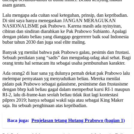
asam garam.
Lalu mengapa ada cuitan soal keteguhan, prinsip, dan kepribadian.
Di sini saya hanya menegaskan JANGAN MERAGUKAN
NASIONALISME pak Prabowo. Karena masih ada nyinyiran,
cibiran dan sindiran diarahkan ke Pak Prabowo Subianto. Apalagi
dengan pidato beliau yang dianggap gegerrrrrrr baik soal Indonesia
bubar tahun 2030 dan juga soal elite maling.
Banyak yg menilai bahwa pak Prabowo galau, pesimis dan frustasi.
Sebuah penilaian yang “sadis” dan mengudag-udag akal sehat. Bagi
orang tentu hal semacam itu sebagai usaha pembunuhan karakter.
Ada orang2 di luar sana yg dulunya pernah dekat pak Prabowo lalu
melempar pernyataan yg menyudutkan beliau. Mereka menilai
pidato pak Prabowo sebagai galauisme, pesimisme dan frustasisme
dengan bbrp kali beliau gagal dalam memperbut kursi RI-1 maupun
RI-2, lalu di-frame-kan seolah beliau tidak ikut lagi kontestasi
pilpres 2019; hanya sebagai wakil saja atau sebagai King Maker
saja. Itu sebuah penghinaan atas kepribadian.
Baca juga:
Penjelasan tetang Hutang Prabowo (bagian 1)