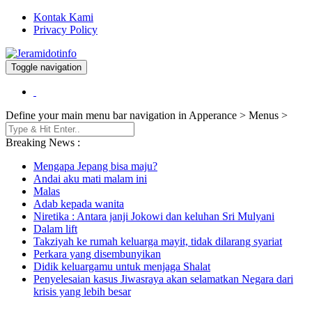
Kontak Kami
Privacy Policy
Toggle navigation
Berita dan Informasi Terkini
Jeramidotinfo
Define your main menu bar navigation in Apperance > Menus >
Breaking News :
Mengapa Jepang bisa maju?
Andai aku mati malam ini
Malas
Adab kepada wanita
Niretika : Antara janji Jokowi dan keluhan Sri Mulyani
Dalam lift
Takziyah ke rumah keluarga mayit, tidak dilarang syariat
Perkara yang disembunyikan
Didik keluargamu untuk menjaga Shalat
Penyelesaian kasus Jiwasraya akan selamatkan Negara dari
krisis yang lebih besar