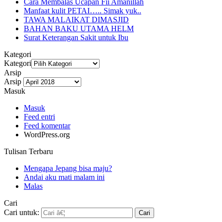
Cara Membalas Ucapan Fii Amanillah
Manfaat kulit PETAI….. Simak yuk..
TAWA MALAIKAT DIMASJID
BAHAN BAKU UTAMA HELM
Surat Keterangan Sakit untuk Ibu
Kategori
Kategori
Arsip
Arsip
Masuk
Masuk
Feed entri
Feed komentar
WordPress.org
Tulisan Terbaru
Mengapa Jepang bisa maju?
Andai aku mati malam ini
Malas
Cari
Cari untuk: