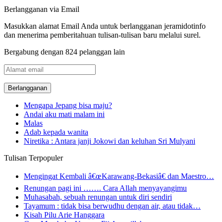
Berlangganan via Email
Masukkan alamat Email Anda untuk berlangganan jeramidotinfo
dan menerima pemberitahuan tulisan-tulisan baru melalui surel.
Bergabung dengan 824 pelanggan lain
Alamat
email
Mengapa Jepang bisa maju?
Andai aku mati malam ini
Malas
Adab kepada wanita
Niretika : Antara janji Jokowi dan keluhan Sri Mulyani
Tulisan Terpopuler
Mengingat Kembali â€œKarawang-Bekasiâ€ dan Maestro…
Renungan pagi ini ……. Cara Allah menyayangimu
Muhasabah, sebuah renungan untuk diri sendiri
Tayamum : tidak bisa berwudhu dengan air, atau tidak…
Kisah Pilu Arie Hanggara