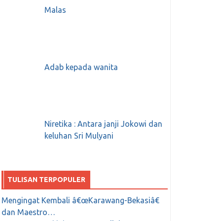
Malas
Adab kepada wanita
Niretika : Antara janji Jokowi dan
keluhan Sri Mulyani
TULISAN TERPOPULER
Mengingat Kembali â€œKarawang-Bekasiâ€
dan Maestro…