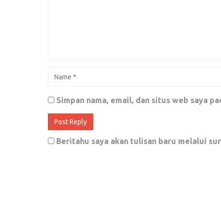
Kecopetan Sebelum ke Amerika
Juli 26, 2018
0
Para Cebong Selalu Mempermalukan Di
Simpan nama, email, dan situs web saya pa
â€™98
Juli 8, 2018
0
Beritahu saya akan tulisan baru melalui sur
Defisit Guru Dan Kebisuan Pemerinta
Mei 4, 2018
0