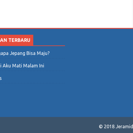
mahmu
SAN TERBARU
apa Jepang Bisa Maju?
ta Boleh Sama-sama Tertawa, Tapi Tak Boleh
i Aku Mati Malam Ini
s
ciety
© 2018 Jeramid