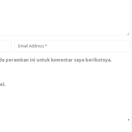
rinya Sendiri, Kali ini Diacara Rembuk Aktivis
da peramban ini untuk komentar saya berikutnya.
el.
h