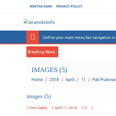
KONTAK KAMI
PRIVACY POLICY
JERAMIDOTINFO
Berita dan Informasi Terkini
Define your main menu bar navigation i
Breaking News :
IMAGES (5)
Home
2018
April
11
Pak Prabowo
images (5)
Dee Sagita
April 11, 2018
0