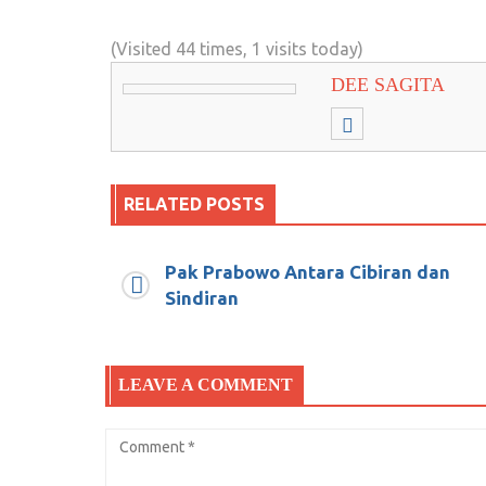
(Visited 44 times, 1 visits today)
DEE SAGITA
RELATED POSTS
Pak Prabowo Antara Cibiran dan
Jadilah penyeru kebaikan, bukan hanya
Sindiran
Juni 27, 2019
0
LEAVE A COMMENT
Upercut Sandiaga Uno
Maret 19, 2019
2