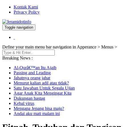
Kontak Kami
Privacy Policy
Toggle navigation
Berita dan Informasi Terkini
Jeramidotinfo
Define your main menu bar navigation in Apperance > Menus >
Breaking News :
Al-Qurâ€™an Itu Ajaib
Passing and Leading
Jahatnya orang jahat
Menurut kalian adil atau tidak?
Satu Jawaban Untuk Segala Ujian
Agar Anak Kita Mengingat Kita
Dukungan hastag
Kebal virus
Mengapa Jepang bisa maju?
Andai aku mati malam ini