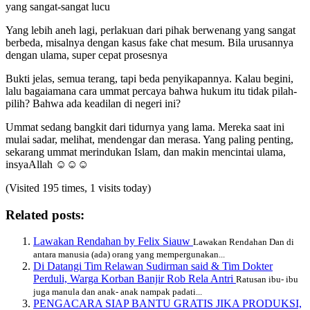
yang sangat-sangat lucu
Yang lebih aneh lagi, perlakuan dari pihak berwenang yang sangat
berbeda, misalnya dengan kasus fake chat mesum. Bila urusannya
dengan ulama, super cepat prosesnya
Bukti jelas, semua terang, tapi beda penyikapannya. Kalau begini,
lalu bagaiamana cara ummat percaya bahwa hukum itu tidak pilah-
pilih? Bahwa ada keadilan di negeri ini?
Ummat sedang bangkit dari tidurnya yang lama. Mereka saat ini
mulai sadar, melihat, mendengar dan merasa. Yang paling penting,
sekarang ummat merindukan Islam, dan makin mencintai ulama,
insyaAllah ☺☺☺
(Visited 195 times, 1 visits today)
Related posts:
Lawakan Rendahan by Felix Siauw
Lawakan Rendahan Dan di
antara manusia (ada) orang yang mempergunakan...
Di Datangi Tim Relawan Sudirman said & Tim Dokter
Perduli, Warga Korban Banjir Rob Rela Antri
Ratusan ibu- ibu
juga manula dan anak- anak nampak padati...
PENGACARA SIAP BANTU GRATIS JIKA PRODUKSI,