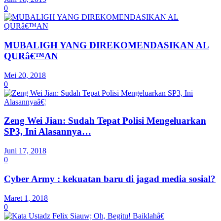
0
MUBALIGH YANG DIREKOMENDASIKAN AL
QURâ€™AN
Mei 20, 2018
0
Zeng Wei Jian: Sudah Tepat Polisi Mengeluarkan
SP3, Ini Alasannya…
Juni 17, 2018
0
Cyber Army : kekuatan baru di jagad media sosial?
Maret 1, 2018
0