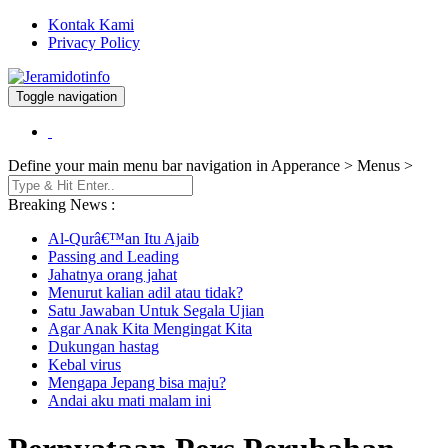
Kontak Kami
Privacy Policy
Toggle navigation
Berita dan Informasi Terkini
Jeramidotinfo
Define your main menu bar navigation in Apperance > Menus >
Breaking News :
Al-Qurâ€™an Itu Ajaib
Passing and Leading
Jahatnya orang jahat
Menurut kalian adil atau tidak?
Satu Jawaban Untuk Segala Ujian
Agar Anak Kita Mengingat Kita
Dukungan hastag
Kebal virus
Mengapa Jepang bisa maju?
Andai aku mati malam ini