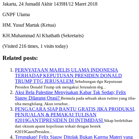
Jakarta, 24 Jumadil Akhir 1439H/12 Maret 2018
GNPF Ulama
HM. Yusuf Martak (Ketua)
KH.Muhammad Al Khathath (Sekretaris)
(Visited 216 times, 1 visits today)
Related posts:
PERNYATAAN MAJELIS ULAMA INDONESIA
TERHADAP KEPUTUSAN PRESIDEN DONALD
TRUMP TTG JERUSALEM
Sehubungan dgn Keputusan
Presiden Donald Trump utk mengakui Jerusalem sbg...
Aksi Bela Palestine Menyisakan Kabar Tak Sedap; Felix
Siauw Dilarang Orasi?
Bermula pada sebuah akun twitter yang tiba-
tiba menghilang. Akun tersebut...
PENGACARA SIAP BANTU GRATIS JIKA PRODUKSI,
PENJUALAN & PEMAKAI TULISAN
#2019GANTIPRESIDEN DI INTIMIDASI
Sikap berlebihan
dari oknum aparat kepolisian terkait dengan hestek
#2019GantiPresiden...
Terungkap! Felix Siauw Ditolak Bukan Karena Materi yang