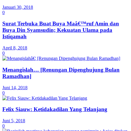
Januari 30, 2018
0
Surat Terbuka Buat Buya Maâ€™ruf Amin dan
Buya Din Syamsudin; Kekuatan Ulama pada
Istiqamah
April 8, 2018
0
Menangislah… [Renungan Dipenghujung Bulan
Ramadhan]
Juni 14, 2018
0
Felix Siauw: Ketidakadilan Yang Telanjang
Juni 5, 2018
0