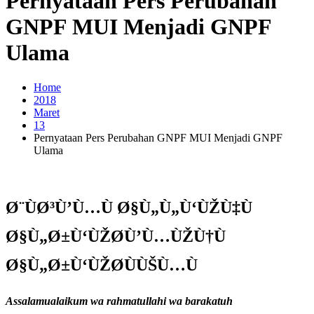
Pernyataan Pers Perubahan
GNPF MUI Menjadi GNPF
Ulama
Home
2018
Maret
13
Pernyataan Pers Perubahan GNPF MUI Menjadi GNPF
Ulama
Ø¨ÙØ³Ù’Ù…Ù Ø§Ù„Ù„Ù‘ÙŽÙ‡Ù
Ø§Ù„Ø±Ù‘ÙŽØ­Ù’Ù…ÙŽÙ†Ù
Ø§Ù„Ø±Ù‘ÙŽØ­ÙÙŠÙ…Ù
Assalamualaikum wa rahmatullahi wa barakatuh