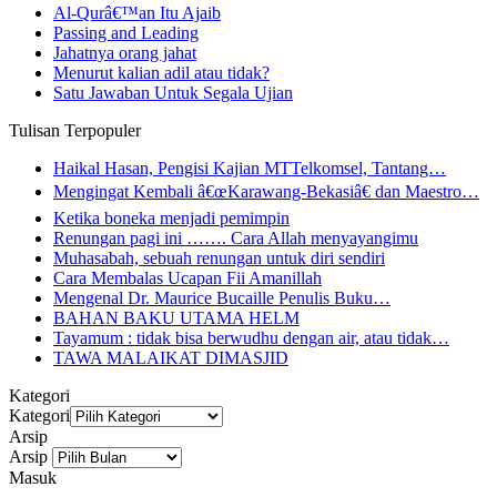
Al-Qurâ€™an Itu Ajaib
Passing and Leading
Jahatnya orang jahat
Menurut kalian adil atau tidak?
Satu Jawaban Untuk Segala Ujian
Tulisan Terpopuler
Haikal Hasan, Pengisi Kajian MTTelkomsel, Tantang…
Mengingat Kembali â€œKarawang-Bekasiâ€ dan Maestro…
Ketika boneka menjadi pemimpin
Renungan pagi ini ……. Cara Allah menyayangimu
Muhasabah, sebuah renungan untuk diri sendiri
Cara Membalas Ucapan Fii Amanillah
Mengenal Dr. Maurice Bucaille Penulis Buku…
BAHAN BAKU UTAMA HELM
Tayamum : tidak bisa berwudhu dengan air, atau tidak…
TAWA MALAIKAT DIMASJID
Kategori
Kategori
Arsip
Arsip
Masuk