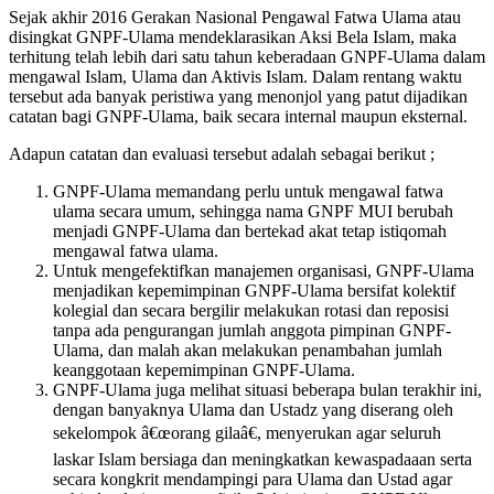
Sejak akhir 2016 Gerakan Nasional Pengawal Fatwa Ulama atau
disingkat GNPF-Ulama mendeklarasikan Aksi Bela Islam, maka
terhitung telah lebih dari satu tahun keberadaan GNPF-Ulama dalam
mengawal Islam, Ulama dan Aktivis Islam. Dalam rentang waktu
tersebut ada banyak peristiwa yang menonjol yang patut dijadikan
catatan bagi GNPF-Ulama, baik secara internal maupun eksternal.
Adapun catatan dan evaluasi tersebut adalah sebagai berikut ;
GNPF-Ulama memandang perlu untuk mengawal fatwa
ulama secara umum, sehingga nama GNPF MUI berubah
menjadi GNPF-Ulama dan bertekad akat tetap istiqomah
mengawal fatwa ulama.
Untuk mengefektifkan manajemen organisasi, GNPF-Ulama
menjadikan kepemimpinan GNPF-Ulama bersifat kolektif
kolegial dan secara bergilir melakukan rotasi dan reposisi
tanpa ada pengurangan jumlah anggota pimpinan GNPF-
Ulama, dan malah akan melakukan penambahan jumlah
keanggotaan kepemimpinan GNPF-Ulama.
GNPF-Ulama juga melihat situasi beberapa bulan terakhir ini,
dengan banyaknya Ulama dan Ustadz yang diserang oleh
sekelompok â€œorang gilaâ€, menyerukan agar seluruh
laskar Islam bersiaga dan meningkatkan kewaspadaaan serta
secara kongkrit mendampingi para Ulama dan Ustad agar