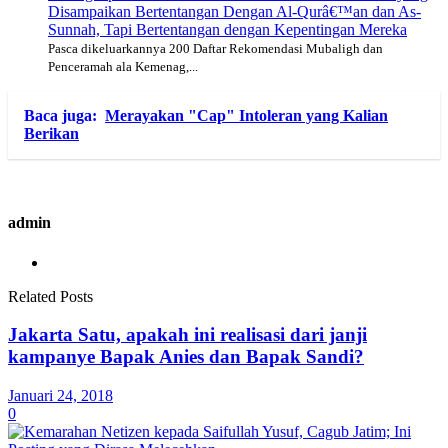
Disampaikan Bertentangan Dengan Al-Qurâ€™an dan As-
Sunnah, Tapi Bertentangan dengan Kepentingan Mereka
Pasca dikeluarkannya 200 Daftar Rekomendasi Mubaligh dan
Penceramah ala Kemenag,...
Baca juga:
Merayakan "Cap" Intoleran yang Kalian
Berikan
admin
Related Posts
Jakarta Satu, apakah ini realisasi dari janji
kampanye Bapak Anies dan Bapak Sandi?
Januari 24, 2018
0