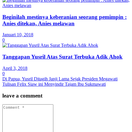
Beginilah mestinya keberanian seorang pemimpin :
Anies ditekan, Anies melawan
Januari 10, 2018
0
Tanggapan Yusril Atas Surat Terbuka Adik Ahok
April 3, 2018
0
Di Papua, Yusril Ditagih Janji Lama Sejak Presiden Megawati
Tulisan Felix Siaw ini Menyindir Tajam Ibu Sukmawati
leave a comment