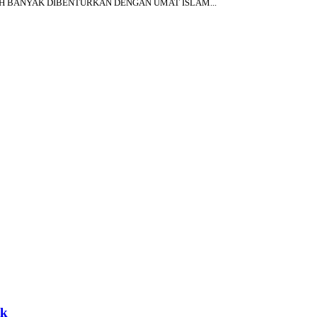
BIH BANYAK DIBENTURKAN DENGAN UMAT ISLAM...
ck