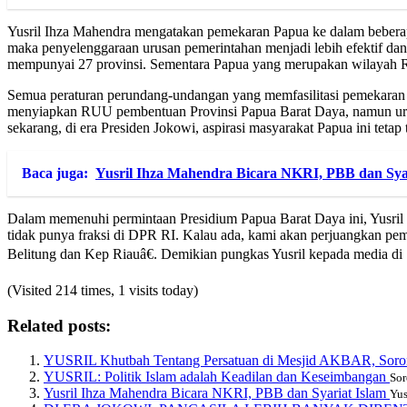
Yusril Ihza Mahendra mengatakan pemekaran Papua ke dalam beberap
maka penyelenggaraan urusan pemerintahan menjadi lebih efektif dan
mempunyai 27 provinsi. Sementara Papua yang merupakan wilayah RI, 
Semua peraturan perundang-undangan yang memfasilitasi pemekaran 
menyiapkan RUU pembentuan Provinsi Papua Barat Daya, namun urung
sekarang, di era Presiden Jokowi, aspirasi masyarakat Papua ini tetap 
Baca juga:
Yusril Ihza Mahendra Bicara NKRI, PBB dan Syar
Dalam memenuhi permintaan Presidium Papua Barat Daya ini, Yusri
tidak punya fraksi di DPR RI. Kalau ada, kami akan perjuangkan pe
Belitung dan Kep Riauâ€. Demikian pungkas Yusril kepada media di
(Visited 214 times, 1 visits today)
Related posts:
YUSRIL Khutbah Tentang Persatuan di Mesjid AKBAR, S
YUSRIL: Politik Islam adalah Keadilan dan Keseimbangan
Sor
Yusril Ihza Mahendra Bicara NKRI, PBB dan Syariat Islam
Yus