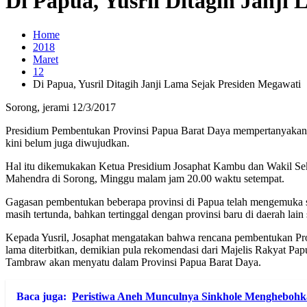
Di Papua, Yusril Ditagih Janji
Home
2018
Maret
12
Di Papua, Yusril Ditagih Janji Lama Sejak Presiden Megawati
Sorong, jerami 12/3/2017
Presidium Pembentukan Provinsi Papua Barat Daya mempertanyakan j
kini belum juga diwujudkan.
Hal itu dikemukakan Ketua Presidium Josaphat Kambu dan Wakil Sek
Mahendra di Sorong, Minggu malam jam 20.00 waktu setempat.
Gagasan pembentukan beberapa provinsi di Papua telah mengemuka se
masih tertunda, bahkan tertinggal dengan provinsi baru di daerah lain
Kepada Yusril, Josaphat mengatakan bahwa rencana pembentukan Pro
lama diterbitkan, demikian pula rekomendasi dari Majelis Rakyat P
Tambraw akan menyatu dalam Provinsi Papua Barat Daya.
Baca juga:
Peristiwa Aneh Munculnya Sinkhole Menghebohk