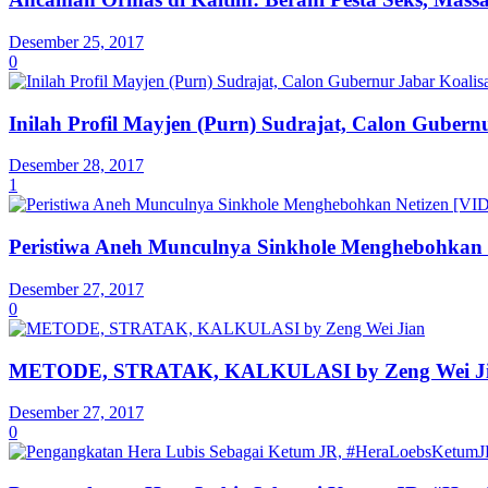
Desember 25, 2017
0
Inilah Profil Mayjen (Purn) Sudrajat, Calon Guber
Desember 28, 2017
1
Peristiwa Aneh Munculnya Sinkhole Menghebohkan 
Desember 27, 2017
0
METODE, STRATAK, KALKULASI by Zeng Wei J
Desember 27, 2017
0