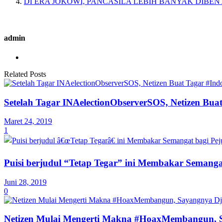
DI ERA JOKOWI, PANCASILA LEBIH BANYAK DIB
admin
Related Posts
Setelah Tagar INAelectionObserverSOS, Netizen Bua
Maret 24, 2019
1
Puisi berjudul “Tetap Tegar” ini Membakar Semanga
Juni 28, 2019
0
Netizen Mulai Mengerti Makna #HoaxMembangun, S