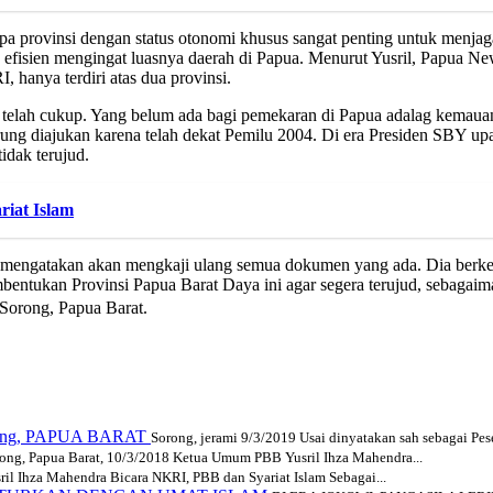
a provinsi dengan status otonomi khusus sangat penting untuk menj
 efisien mengingat luasnya daerah di Papua. Menurut Yusril, Papua N
hanya terdiri atas dua provinsi.
telah cukup. Yang belum ada bagi pemekaran di Papua adalag kemauan
 diajukan karena telah dekat Pemilu 2004. Di era Presiden SBY upay
tidak terujud.
iat Islam
l mengatakan akan mengkaji ulang semua dokumen yang ada. Dia ber
mbentukan Provinsi Papua Barat Daya ini agar segera terujud, sebag
 Sorong, Papua Barat.
orong, PAPUA BARAT
Sorong, jerami 9/3/2019 Usai dinyatakan sah sebagai Pese
ong, Papua Barat, 10/3/2018 Ketua Umum PBB Yusril Ihza Mahendra...
ril Ihza Mahendra Bicara NKRI, PBB dan Syariat Islam Sebagai...