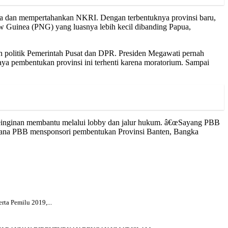
aga dan mempertahankan NKRI. Dengan terbentuknya provinsi baru,
ew Guinea (PNG) yang luasnya lebih kecil dibanding Papua,
 politik Pemerintah Pusat dan DPR. Presiden Megawati pernah
a pembentukan provinsi ini terhenti karena moratorium. Sampai
keinginan membantu melalui lobby dan jalur hukum. â€œSayang PBB
aimana PBB mensponsori pembentukan Provinsi Banten, Bangka
rta Pemilu 2019,...