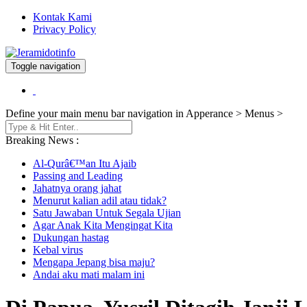
Kontak Kami
Privacy Policy
Toggle navigation
Berita dan Informasi Terkini
Jeramidotinfo
Define your main menu bar navigation in Apperance > Menus >
Breaking News :
Al-Qurâ€™an Itu Ajaib
Passing and Leading
Jahatnya orang jahat
Menurut kalian adil atau tidak?
Satu Jawaban Untuk Segala Ujian
Agar Anak Kita Mengingat Kita
Dukungan hastag
Kebal virus
Mengapa Jepang bisa maju?
Andai aku mati malam ini