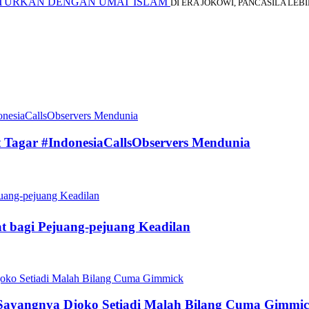
ENTURKAN DENGAN UMAT ISLAM
DI ERA JOKOWI, PANCASILA LE
t Tagar #IndonesiaCallsObservers Mendunia
t bagi Pejuang-pejuang Keadilan
ayangnya Djoko Setiadi Malah Bilang Cuma Gimmi