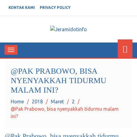
KONTAK KAMI
PRIVACY POLICY
JERAMIDOTINFO
Berita dan Informasi Terkini
Toggle
navigation
@PAK PRABOWO, BISA
NYENYAKKAH TIDURMU
MALAM INI?
Home
2018
Maret
2
@Pak Prabowo, bisa nyenyakkah tidurmu malam
ini?
@Pak Prabowo, bisa nyenyakkah tidurmu