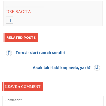
DEE SAGITA
RELATED POSTS
Terusir dari rumah sendiri
Uji Nyali, Wefie Salam Dua Jari Bersama
Jokowi
Anak laki-laki koq beda, yach?
Desember 18, 2018
0
Pengkritik Mulai Takut Sebut Nama Jokowi,
LEAVE A COMMENT
Takut Ditangkap
Maret 8, 2018
0