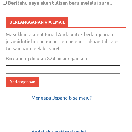
Beritahu saya akan tulisan baru melalui surel.
Desember 18, 2018
0
BERLANGGANAN VIA EMAIL
Sebelum terlambat, pastikan berani berpihak
Masukkan alamat Email Anda untuk berlangganan
kepada KEBENARAN
jeramidotinfo dan menerima pemberitahuan tulisan-
tulisan baru melalui surel.
Februari 2, 2018
0
Bergabung dengan 824 pelanggan lain
Alamat
Kerusakan Mental; Kesulitan Move On Dari
email
Kekalahan
Juni 15, 2018
0
Mengapa Jepang bisa maju?
Andai aku mati malam ini