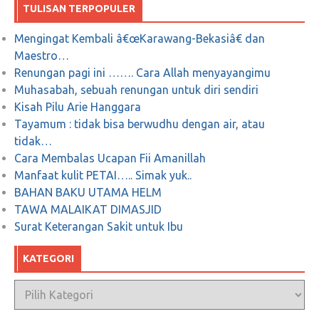
Mei 13, 2019
0
TULISAN TERPOPULER
Mengingat Kembali â€œKarawang-Bekasiâ€ dan
The War on MCA : Analisis Komprehensif
Maestro…
soal MCA berbasis data digital
Renungan pagi ini ……. Cara Allah menyayangimu
Muhasabah, sebuah renungan untuk diri sendiri
Maret 7, 2018
0
Kisah Pilu Arie Hanggara
Tayamum : tidak bisa berwudhu dengan air, atau
tidak…
Cara Membalas Ucapan Fii Amanillah
Manfaat kulit PETAI….. Simak yuk..
#INAelectionObserverSOS Tak Terbendung,
BAHAN BAKU UTAMA HELM
Donâ€™t Do Stupid Things… Indonesia
TAWA MALAIKAT DIMASJID
Dalam Sorotan Dunia
Surat Keterangan Sakit untuk Ibu
Maret 21, 2019
3
KATEGORI
Kategori