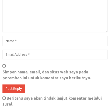
Hentikan Kejahatan KemanusiaanMuslim
Uyghur di Cina
Desember 20, 2018
0
Ada yang Panik, Prabowo-Sandi Diserang
Black Campaign
Simpan nama, email, dan situs web saya pada
Maret 28, 2019
0
peramban ini untuk komentar saya berikutnya.
Beritahu saya akan tindak lanjut komentar melalui
Predikat “Porn Addict” Karena “Instant
surel.
KARMA”