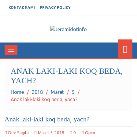
KONTAK KAMI
PRIVACY POLICY
JERAMIDOTINFO
Berita dan Informasi Terkini
Toggle
navigation
ANAK LAKI-LAKI KOQ BEDA,
YACH?
Home
2018
Maret
5
Anak laki-laki koq beda, yach?
Anak laki-laki koq beda, yach?
Dee Sagita
Maret 5, 2018
0
Opini