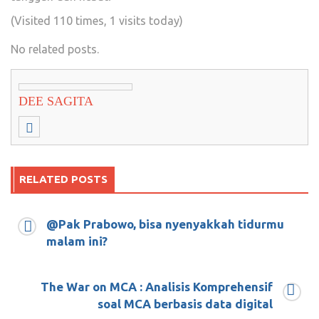
(Visited 110 times, 1 visits today)
No related posts.
DEE SAGITA
RELATED POSTS
@Pak Prabowo, bisa nyenyakkah tidurmu
malam ini?
Ada apa Bapak Presiden, Kemana Optimisme
yang Dulu itu???
The War on MCA : Analisis Komprehensif
soal MCA berbasis data digital
Januari 5, 2019
0