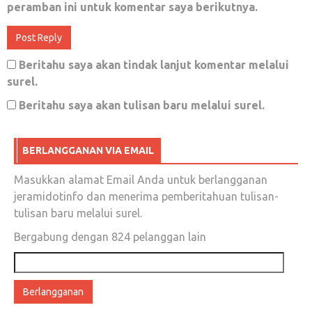
peramban ini untuk komentar saya berikutnya.
Wartawan Senior Sebut Ada Media,
Beritahu saya akan tindak lanjut komentar melalui
Konglomerat Serta Parpol, Berperilaku
surel.
Keparat, Bangsat Dan Laknat
Beritahu saya akan tulisan baru melalui surel.
Mei 7, 2018
0
BERLANGGANAN VIA EMAIL
Hentikan Kejahatan KemanusiaanMuslim
Masukkan alamat Email Anda untuk berlangganan
Uyghur di Cina
jeramidotinfo dan menerima pemberitahuan tulisan-
tulisan baru melalui surel.
Desember 20, 2018
0
Bergabung dengan 824 pelanggan lain
Alamat
email
MARI KITA RAYAKAN KEMENANGAN