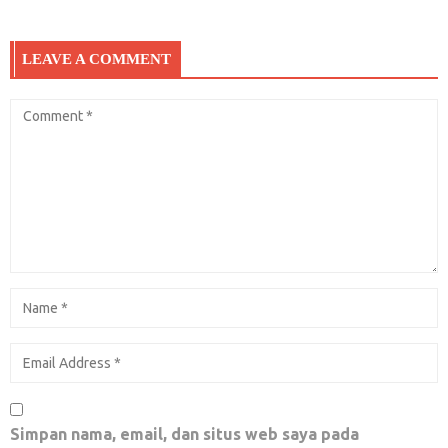
LEAVE A COMMENT
Pukulan Telak Bertubi-tubi Buat Pemerintahan
Jokowi; Menegakkan Benang Basah…
Februari 16, 2019
0
TO THE MILLENIALS
Mei 2, 2018
0
Kerusakan Mental; Kesulitan Move On Dari
Kekalahan
Juni 15, 2018
0
Simpan nama, email, dan situs web saya pada