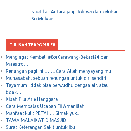
Niretika : Antara janji Jokowi dan keluhan
Ada yang Panik, Prabowo-Sandi Diserang
Sri Mulyani
Black Campaign
Maret 28, 2019
0
TULISAN TERPOPULER
Masih Soal Kartu Tani, Kini Giliran Petani
Mengingat Kembali â€œKarawang-Bekasiâ€ dan
Grobogan Yang Unjuk Rasa
Maestro…
Renungan pagi ini ……. Cara Allah menyayangimu
Mei 1, 2018
0
Muhasabah, sebuah renungan untuk diri sendiri
Tayamum : tidak bisa berwudhu dengan air, atau
tidak…
@Pak Prabowo, bisa nyenyakkah tidurmu
Kisah Pilu Arie Hanggara
malam ini?
Cara Membalas Ucapan Fii Amanillah
Manfaat kulit PETAI….. Simak yuk..
Maret 2, 2018
0
TAWA MALAIKAT DIMASJID
Surat Keterangan Sakit untuk Ibu