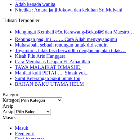
Adab kepada wanita
Niretika : Antara janji Jokowi dan keluhan Sri Mulyani
Tulisan Terpopuler
Mengingat Kembali â€œKarawang-Bekasiâ€ dan Maestro…
Renungan pagi ini ……. Cara Allah menyayangimu
Muhasabah, sebuah renungan untuk diri sendiri
Tayamum : tidak bisa berwudhu dengan air, atau tidak…
Kisah Pilu Arie Hanggara
Cara Membalas Ucapan Fii Amanillah
TAWA MALAIKAT DIMASJID
Manfaat kulit PETAI….. Simak yuk..
Surat Keterangan Sakit untuk Ibu
BAHAN BAKU UTAMA HELM
Kategori
Kategori
Arsip
Arsip
Masuk
Masuk
Feed entri