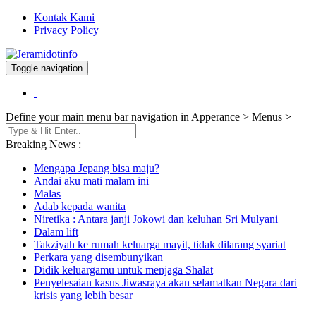
Kontak Kami
Privacy Policy
Toggle navigation
Berita dan Informasi Terkini
Jeramidotinfo
Define your main menu bar navigation in Apperance > Menus >
Breaking News :
Mengapa Jepang bisa maju?
Andai aku mati malam ini
Malas
Adab kepada wanita
Niretika : Antara janji Jokowi dan keluhan Sri Mulyani
Dalam lift
Takziyah ke rumah keluarga mayit, tidak dilarang syariat
Perkara yang disembunyikan
Didik keluargamu untuk menjaga Shalat
Penyelesaian kasus Jiwasraya akan selamatkan Negara dari
krisis yang lebih besar