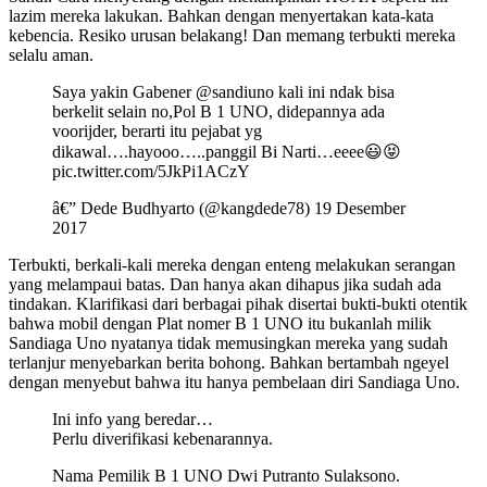
lazim mereka lakukan. Bahkan dengan menyertakan kata-kata
kebencia. Resiko urusan belakang! Dan memang terbukti mereka
selalu aman.
Saya yakin Gabener @sandiuno kali ini ndak bisa
berkelit selain no,Pol B 1 UNO, didepannya ada
voorijder, berarti itu pejabat yg
dikawal….hayooo…..panggil Bi Narti…eeee😃😝
pic.twitter.com/5JkPi1ACzY
â€” Dede Budhyarto (@kangdede78) 19 Desember
2017
Terbukti, berkali-kali mereka dengan enteng melakukan serangan
yang melampaui batas. Dan hanya akan dihapus jika sudah ada
tindakan. Klarifikasi dari berbagai pihak disertai bukti-bukti otentik
bahwa mobil dengan Plat nomer B 1 UNO itu bukanlah milik
Sandiaga Uno nyatanya tidak memusingkan mereka yang sudah
terlanjur menyebarkan berita bohong. Bahkan bertambah ngeyel
dengan menyebut bahwa itu hanya pembelaan diri Sandiaga Uno.
Ini info yang beredar…
Perlu diverifikasi kebenarannya.
Nama Pemilik B 1 UNO Dwi Putranto Sulaksono.