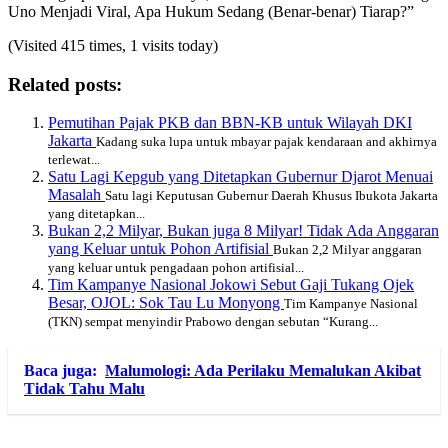
Uno Menjadi Viral, Apa Hukum Sedang (Benar-benar) Tiarap?”
(Visited 415 times, 1 visits today)
Related posts:
Pemutihan Pajak PKB dan BBN-KB untuk Wilayah DKI
Jakarta
Kadang suka lupa untuk mbayar pajak kendaraan and akhirnya
terlewat...
Satu Lagi Kepgub yang Ditetapkan Gubernur Djarot Menuai
Masalah
Satu lagi Keputusan Gubernur Daerah Khusus Ibukota Jakarta
yang ditetapkan...
Bukan 2,2 Milyar, Bukan juga 8 Milyar! Tidak Ada Anggaran
yang Keluar untuk Pohon Artifisial
Bukan 2,2 Milyar anggaran
yang keluar untuk pengadaan pohon artifisial...
Tim Kampanye Nasional Jokowi Sebut Gaji Tukang Ojek
Besar, OJOL: Sok Tau Lu Monyong
Tim Kampanye Nasional
(TKN) sempat menyindir Prabowo dengan sebutan “Kurang...
Baca juga:
Malumologi: Ada Perilaku Memalukan Akibat
Tidak Tahu Malu