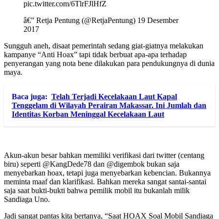
pic.twitter.com/6TlrFJlHfZ
â€” Retja Pentung (@RetjaPentung) 19 Desember
2017
Sungguh aneh, disaat pemerintah sedang giat-giatnya melakukan
kampanye “Anti Hoax” tapi tidak berbuat apa-apa terhadap
penyerangan yang nota bene dilakukan para pendukungnya di dunia
maya.
Baca juga:
Telah Terjadi Kecelakaan Laut Kapal
Tenggelam di Wilayah Perairan Makassar. Ini Jumlah dan
Identitas Korban Meninggal Kecelakaan Laut
Akun-akun besar bahkan memiliki verifikasi dari twitter (centang
biru) seperti @KangDede78 dan @digembok bukan saja
menyebarkan hoax, tetapi juga menyebarkan kebencian. Bukannya
meminta maaf dan klarifikasi. Bahkan mereka sangat santai-santai
saja saat bukti-bukti bahwa pemilik mobil itu bukanlah milik
Sandiaga Uno.
Jadi sangat pantas kita bertanya, “Saat HOAX Soal Mobil Sandiaga