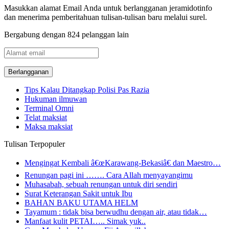
Masukkan alamat Email Anda untuk berlangganan jeramidotinfo
dan menerima pemberitahuan tulisan-tulisan baru melalui surel.
Bergabung dengan 824 pelanggan lain
Alamat
email
Tips Kalau Ditangkap Polisi Pas Razia
Hukuman ilmuwan
Terminal Omni
Telat maksiat
Maksa maksiat
Tulisan Terpopuler
Mengingat Kembali â€œKarawang-Bekasiâ€ dan Maestro…
Renungan pagi ini ……. Cara Allah menyayangimu
Muhasabah, sebuah renungan untuk diri sendiri
Surat Keterangan Sakit untuk Ibu
BAHAN BAKU UTAMA HELM
Tayamum : tidak bisa berwudhu dengan air, atau tidak…
Manfaat kulit PETAI….. Simak yuk..