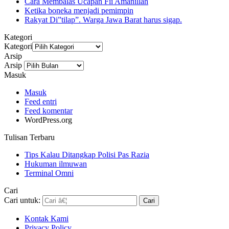
Cara Membalas Ucapan Fii Amanillah
Ketika boneka menjadi pemimpin
Rakyat Di”tilap”. Warga Jawa Barat harus sigap.
Kategori
Kategori
Arsip
Arsip
Masuk
Masuk
Feed entri
Feed komentar
WordPress.org
Tulisan Terbaru
Tips Kalau Ditangkap Polisi Pas Razia
Hukuman ilmuwan
Terminal Omni
Cari
Cari untuk:
Kontak Kami
Privacy Policy