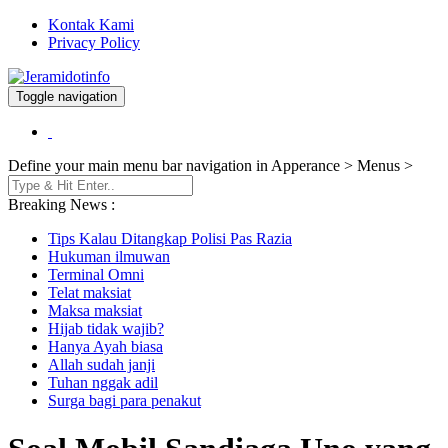
Kontak Kami
Privacy Policy
Toggle navigation
Berita dan Informasi Terkini
Jeramidotinfo
Define your main menu bar navigation in Apperance > Menus >
Breaking News :
Tips Kalau Ditangkap Polisi Pas Razia
Hukuman ilmuwan
Terminal Omni
Telat maksiat
Maksa maksiat
Hijab tidak wajib?
Hanya Ayah biasa
Allah sudah janji
Tuhan nggak adil
Surga bagi para penakut