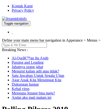
Kontak Kami
Privacy Policy
Toggle navigation
Berita dan Informasi Terkini
Jeramidotinfo
Define your main menu bar navigation in Apperance > Menus >
Breaking News :
Al-Qurâ€™an Itu Ajaib
Passing and Leading
Jahatnya orang jahat
Menurut kalian adil atau tidak?
Satu Jawaban Untuk Segala Ujian
Agar Anak Kita Mengingat Kita
Dukungan hastag
Kebal virus
Mengapa Jepang bisa maju?
Andai aku mati malam ini