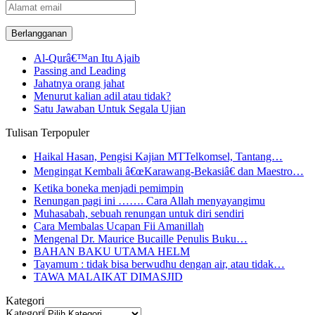
Alamat
email
Al-Qurâ€™an Itu Ajaib
Passing and Leading
Jahatnya orang jahat
Menurut kalian adil atau tidak?
Satu Jawaban Untuk Segala Ujian
Tulisan Terpopuler
Haikal Hasan, Pengisi Kajian MTTelkomsel, Tantang…
Mengingat Kembali â€œKarawang-Bekasiâ€ dan Maestro…
Ketika boneka menjadi pemimpin
Renungan pagi ini ……. Cara Allah menyayangimu
Muhasabah, sebuah renungan untuk diri sendiri
Cara Membalas Ucapan Fii Amanillah
Mengenal Dr. Maurice Bucaille Penulis Buku…
BAHAN BAKU UTAMA HELM
Tayamum : tidak bisa berwudhu dengan air, atau tidak…
TAWA MALAIKAT DIMASJID
Kategori
Kategori