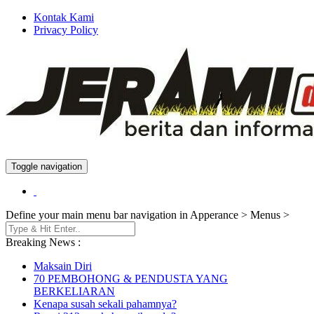
Kontak Kami
Privacy Policy
Toggle navigation
Berita dan Informasi Terkini
Jeramidotinfo
Define your main menu bar navigation in Apperance > Menus >
Breaking News :
Maksain Diri
70 PEMBOHONG & PENDUSTA YANG
BERKELIARAN
Kenapa susah sekali pahamnya?