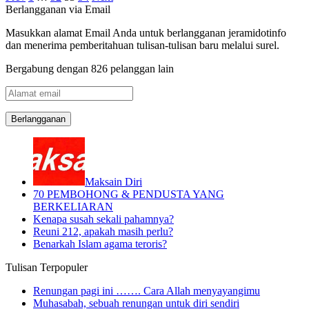
Berlangganan via Email
Masukkan alamat Email Anda untuk berlangganan jeramidotinfo
dan menerima pemberitahuan tulisan-tulisan baru melalui surel.
Bergabung dengan 826 pelanggan lain
Alamat
email
Maksain Diri
70 PEMBOHONG & PENDUSTA YANG
BERKELIARAN
Kenapa susah sekali pahamnya?
Reuni 212, apakah masih perlu?
Benarkah Islam agama teroris?
Tulisan Terpopuler
Renungan pagi ini ……. Cara Allah menyayangimu
Muhasabah, sebuah renungan untuk diri sendiri