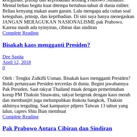
Mental beliau begitu kuat ditempa bertahun-tahun di dunia militer.
Beliau kenyang makan asam garam. Lalu mengapa ada cuitan soal
keteguhan, prinsip, dan kepribadian. Di sini saya hanya menegaskan
JANGAN MERAGUKAN NASIONALISME pak Prabowo.
Karena masih ada nyinyiran, cibiran dan sindiran
Complete Reading
Bisakah kaos mengganti Presiden?
Dee Sagita
April 12, 2018
0
Oleh : Tengku Zulkifli Usman. Bisakah kaos mengganti Presiden?
Itulah pertanyaan Presiden tercerdas di dunia. Begini jawabannya
Pak Presiden. Saat rakyat Thailand muak dengan pemerintahan
korup PM Thaksin Sinawatra, rakyat bergerak dengan kaos merah
dan membanjiri juga melumpuhkan ibukota bangkok, Thaksin
akhirnya terguling. Saat kampanye pilpres Taiwan 13 tahun yang
lalun, capres Shiu Bian membuat
Complete Reading
Pak Prabowo Antara Cibiran dan Sindiran