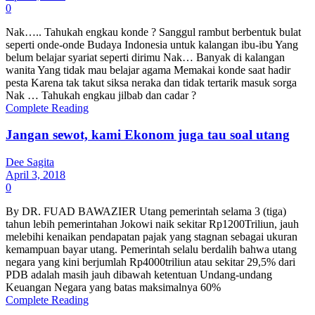
0
Nak….. Tahukah engkau konde ? Sanggul rambut berbentuk bulat
seperti onde-onde Budaya Indonesia untuk kalangan ibu-ibu Yang
belum belajar syariat seperti dirimu Nak… Banyak di kalangan
wanita Yang tidak mau belajar agama Memakai konde saat hadir
pesta Karena tak takut siksa neraka dan tidak tertarik masuk sorga
Nak … Tahukah engkau jilbab dan cadar ?
Complete Reading
Jangan sewot, kami Ekonom juga tau soal utang
Dee Sagita
April 3, 2018
0
By DR. FUAD BAWAZIER Utang pemerintah selama 3 (tiga)
tahun lebih pemerintahan Jokowi naik sekitar Rp1200Triliun, jauh
melebihi kenaikan pendapatan pajak yang stagnan sebagai ukuran
kemampuan bayar utang. Pemerintah selalu berdalih bahwa utang
negara yang kini berjumlah Rp4000triliun atau sekitar 29,5% dari
PDB adalah masih jauh dibawah ketentuan Undang-undang
Keuangan Negara yang batas maksimalnya 60%
Complete Reading