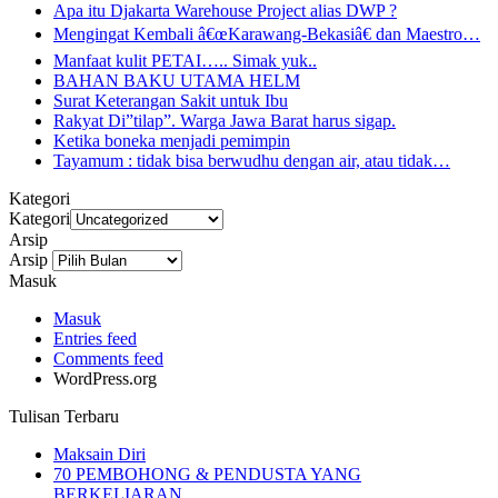
Apa itu Djakarta Warehouse Project alias DWP ?
Mengingat Kembali â€œKarawang-Bekasiâ€ dan Maestro…
Manfaat kulit PETAI….. Simak yuk..
BAHAN BAKU UTAMA HELM
Surat Keterangan Sakit untuk Ibu
Rakyat Di”tilap”. Warga Jawa Barat harus sigap.
Ketika boneka menjadi pemimpin
Tayamum : tidak bisa berwudhu dengan air, atau tidak…
Kategori
Kategori
Arsip
Arsip
Masuk
Masuk
Entries feed
Comments feed
WordPress.org
Tulisan Terbaru
Maksain Diri
70 PEMBOHONG & PENDUSTA YANG
BERKELIARAN