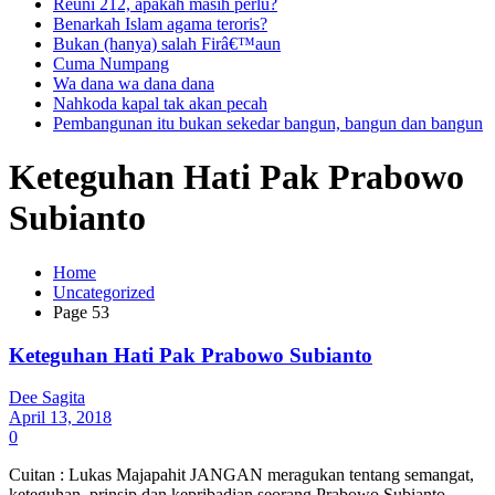
Reuni 212, apakah masih perlu?
Benarkah Islam agama teroris?
Bukan (hanya) salah Firâ€™aun
Cuma Numpang
Wa dana wa dana dana
Nahkoda kapal tak akan pecah
Pembangunan itu bukan sekedar bangun, bangun dan bangun
Keteguhan Hati Pak Prabowo
Subianto
Home
Uncategorized
Page 53
Keteguhan Hati Pak Prabowo Subianto
Dee Sagita
April 13, 2018
0
Cuitan : Lukas Majapahit JANGAN meragukan tentang semangat,
keteguhan, prinsip dan kepribadian seorang Prabowo Subianto.