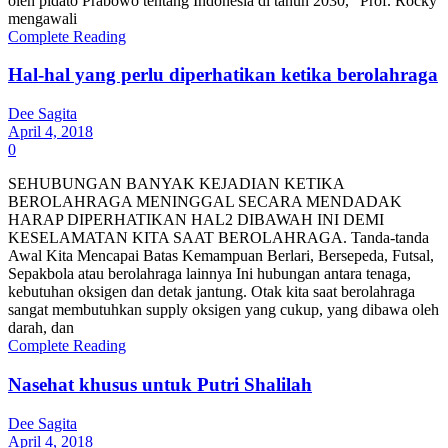
oleh pidato Prabowo tentang Indonesia di tahun 2030,” Prof. Rocky
mengawali
Complete Reading
Hal-hal yang perlu diperhatikan ketika berolahraga
Dee Sagita
April 4, 2018
0
SEHUBUNGAN BANYAK KEJADIAN KETIKA
BEROLAHRAGA MENINGGAL SECARA MENDADAK
HARAP DIPERHATIKAN HAL2 DIBAWAH INI DEMI
KESELAMATAN KITA SAAT BEROLAHRAGA. Tanda-tanda
Awal Kita Mencapai Batas Kemampuan Berlari, Bersepeda, Futsal,
Sepakbola atau berolahraga lainnya Ini hubungan antara tenaga,
kebutuhan oksigen dan detak jantung. Otak kita saat berolahraga
sangat membutuhkan supply oksigen yang cukup, yang dibawa oleh
darah, dan
Complete Reading
Nasehat khusus untuk Putri Shalilah
Dee Sagita
April 4, 2018