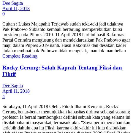
Dee Sagita
April 11, 2018
0
Cuitan : Lukas Majapahit Terjawab sudah teka-teki jadi tidaknya
Pak Prabowo Subianto kembali bertarung memperebutkan kursi
presiden pada Pilpres 2019. 11 April 2018 hari ini hasil Rakornas
Partai Gerindra mengusung dan mendeklarasikan Pak Prabowo agar
maju dalam Pilpres 2019 nanti. Hasil Rakornas dan desakan kader
itulah membuat pak Prabowo tidak mengelak, mau tak mau beliau
Complete Reading
Rocky Gerung: Salah Kaprah Tentang Fiksi dan
Fiktif
Dee Sagita
April 11, 2018
4
Surabaya, 11 April 2018 Oleh : Fitrah Ilhami Kemarin, Rocky
Gerung benar-benar menunjukkan kapasitas dirinya sebagai seorang
profesor. Ia berani membongkar definisi sebuah kata yang selama ini
disalahpahami masyarakat, termasuk aku. “Saya perlu memahamkan
terlebih dahulu apa itu Fiksi, karena akhir-akhir ini kita disibukkan