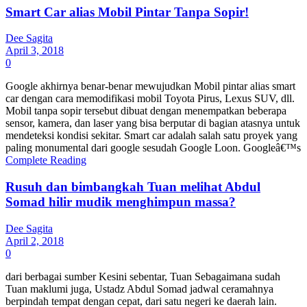
Smart Car alias Mobil Pintar Tanpa Sopir!
Dee Sagita
April 3, 2018
0
Google akhirnya benar-benar mewujudkan Mobil pintar alias smart
car dengan cara memodifikasi mobil Toyota Pirus, Lexus SUV, dll.
Mobil tanpa sopir tersebut dibuat dengan menempatkan beberapa
sensor, kamera, dan laser yang bisa berputar di bagian atasnya untuk
mendeteksi kondisi sekitar. Smart car adalah salah satu proyek yang
paling monumental dari google sesudah Google Loon. Googleâ€™s
Complete Reading
Rusuh dan bimbangkah Tuan melihat Abdul
Somad hilir mudik menghimpun massa?
Dee Sagita
April 2, 2018
0
dari berbagai sumber Kesini sebentar, Tuan Sebagaimana sudah
Tuan maklumi juga, Ustadz Abdul Somad jadwal ceramahnya
berpindah tempat dengan cepat, dari satu negeri ke daerah lain.