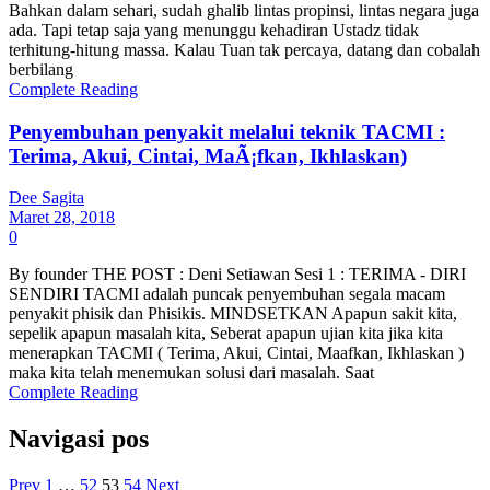
Bahkan dalam sehari, sudah ghalib lintas propinsi, lintas negara juga
ada. Tapi tetap saja yang menunggu kehadiran Ustadz tidak
terhitung-hitung massa. Kalau Tuan tak percaya, datang dan cobalah
berbilang
Complete Reading
Penyembuhan penyakit melalui teknik TACMI :
Terima, Akui, Cintai, MaÃ¡fkan, Ikhlaskan)
Dee Sagita
Maret 28, 2018
0
By founder THE POST : Deni Setiawan Sesi 1 : TERIMA - DIRI
SENDIRI TACMI adalah puncak penyembuhan segala macam
penyakit phisik dan Phisikis. MINDSETKAN Apapun sakit kita,
sepelik apapun masalah kita, Seberat apapun ujian kita jika kita
menerapkan TACMI ( Terima, Akui, Cintai, Maafkan, Ikhlaskan )
maka kita telah menemukan solusi dari masalah. Saat
Complete Reading
Navigasi pos
Prev
1
…
52
53
54
Next