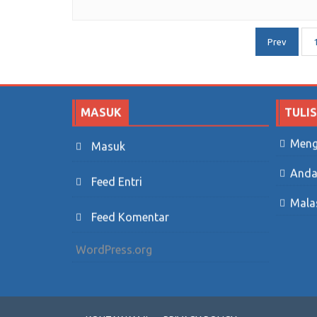
Navigasi
Prev
pos
MASUK
TULI
Meng
Masuk
Anda
Feed Entri
Mala
Feed Komentar
WordPress.org