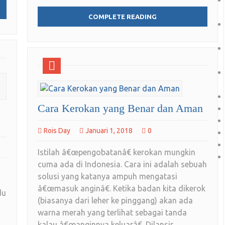
COMPLETE READING
Cara Kerokan yang Benar dan Aman
Rois Day
Januari 1, 2018
0
Istilah â€œpengobatanâ€ kerokan mungkin
cuma ada di Indonesia. Cara ini adalah sebuah
solusi yang katanya ampuh mengatasi
â€œmasuk anginâ€. Ketika badan kita dikerok
du
(biasanya dari leher ke pinggang) akan ada
warna merah yang terlihat sebagai tanda
kalau â€œanginnya keluarâ€. Dilansir