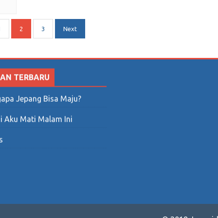
1
2
3
Next
SAN TERBARU
apa Jepang Bisa Maju?
i Aku Mati Malam Ini
s