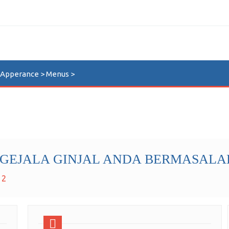
n Apperance > Menus >
0 GEJALA GINJAL ANDA BERMASALA
 2