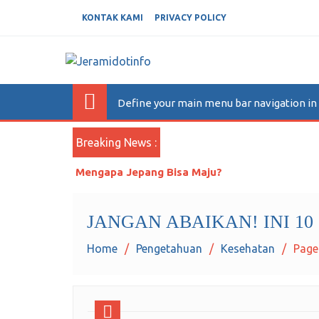
KONTAK KAMI
PRIVACY POLICY
JERAMIDOTINFO
Berita dan Informasi Terkini
Define your main menu bar navigation i
Breaking News :
Andai Aku Mati Malam Ini
JANGAN ABAIKAN! INI 1
Home
Pengetahuan
Kesehatan
Page