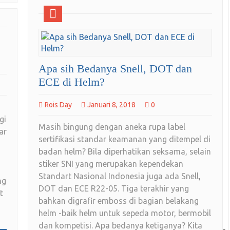
Apa sih Bedanya Snell, DOT dan
ECE di Helm?
Rois Day
Januari 8, 2018
0
gi
Masih bingung dengan aneka rupa label
ar
sertifikasi standar keamanan yang ditempel di
badan helm? Bila diperhatikan seksama, selain
stiker SNI yang merupakan kependekan
Standart Nasional Indonesia juga ada Snell,
ng
DOT dan ECE R22-05. Tiga terakhir yang
t
bahkan digrafir emboss di bagian belakang
helm -baik helm untuk sepeda motor, bermobil
dan kompetisi. Apa bedanya ketiganya? Kita