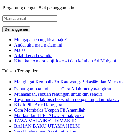
Bergabung dengan 824 pelanggan lain
Alamat
email
Mengapa Jepang bisa maju?
Andai aku mati malam ini
Malas
Adab kepada wanita
Niretika : Antara janji Jokowi dan keluhan Sri Mulyani
Tulisan Terpopuler
Mengingat Kembali â€œKarawang-Bekasiâ€ dan Maestro…
Renungan pagi ini ……. Cara Allah menyayangimu
Muhasabah, sebuah renungan untuk diri sendiri
Tayamum : tidak bisa berwudhu dengan air, atau tidak…
Kisah Pilu Arie Hanggara
Cara Membalas Ucapan Fii Amanillah
Manfaat kulit PETAI….. Simak yuk..
TAWA MALAIKAT DIMASJID
BAHAN BAKU UTAMA HELM
Surat Keterangan Sakit untuk Ibu