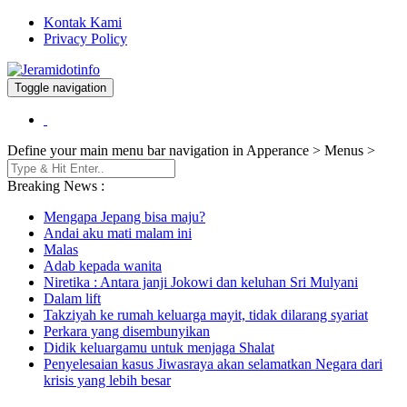
Kontak Kami
Privacy Policy
Toggle navigation
Berita dan Informasi Terkini
Jeramidotinfo
Define your main menu bar navigation in Apperance > Menus >
Breaking News :
Mengapa Jepang bisa maju?
Andai aku mati malam ini
Malas
Adab kepada wanita
Niretika : Antara janji Jokowi dan keluhan Sri Mulyani
Dalam lift
Takziyah ke rumah keluarga mayit, tidak dilarang syariat
Perkara yang disembunyikan
Didik keluargamu untuk menjaga Shalat
Penyelesaian kasus Jiwasraya akan selamatkan Negara dari
krisis yang lebih besar