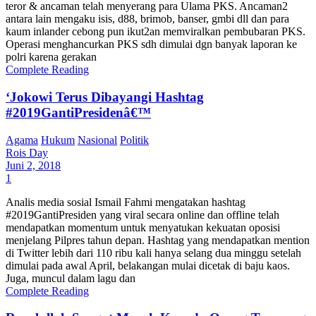
teror & ancaman telah menyerang para Ulama PKS. Ancaman2
antara lain mengaku isis, d88, brimob, banser, gmbi dll dan para
kaum inlander cebong pun ikut2an memviralkan pembubaran PKS.
Operasi menghancurkan PKS sdh dimulai dgn banyak laporan ke
polri karena gerakan
Complete Reading
‘Jokowi Terus Dibayangi Hashtag
#2019GantiPresidenâ€™
Agama
Hukum
Nasional
Politik
Rois Day
Juni 2, 2018
1
Analis media sosial Ismail Fahmi mengatakan hashtag
#2019GantiPresiden yang viral secara online dan offline telah
mendapatkan momentum untuk menyatukan kekuatan oposisi
menjelang Pilpres tahun depan. Hashtag yang mendapatkan mention
di Twitter lebih dari 110 ribu kali hanya selang dua minggu setelah
dimulai pada awal April, belakangan mulai dicetak di baju kaos.
Juga, muncul dalam lagu dan
Complete Reading