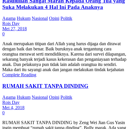
Rasulullah Sangat Marah Kepada Orang Tua yang
Suka Melakukan 4 Hal Ini Pada Anaknya
Agama
Hukum
Nasional
Opini
Politik
Rois Day
Mei 27, 2018
0
Anak merupakan titipan dari Allah yang harus dijaga dan dirawat
dengan baik dan benar. Baik buruknya anak tergantung cara
orangtua merawat serti mendidiknya. Karena dari survei dilapangan,
sekarang banyak terjadi kasus kekerasan dan penganiayaan terhadap
anak. Dan pelakunya pun tidak lain adalah orangtua itu sendiri.
Maka dari itu sayangi anak dan jangan melakukan tindak kejahatan
Complete Reading
RUMAH SAKIT TANPA DINDING
Agama
Hukum
Nasional
Opini
Politik
Rois Day
Mei 4, 2018
0
RUMAH SAKIT TANPA DINDING by Zeng Wei Jian Gus Yasin
ingin membuat “rumah sakit tanpa dinding”. Bully marak. Ada yang