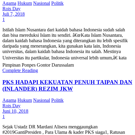
Agama
Hukum
Nasional
Politik
Rois Day
Juli 7, 2018
1
Istilah Islam Nusantara dari kaidah bahasa Indonesia sudah salah
dan bisa mereduksi Islam itu sendiri. â€œKata Islam Nusantara,
dalam kaidah bahasa Indonesia yang diterangkan itu lebih spesifik
daripada yang menerangkan, kita gunakan kata lain, Indonesia
universitas, dalam kaidah bahasa Indonesia itu salah. Mestinya
Universitas itu partikular, Indonesia universal lebih umum,â€ kata
Pimpinan Ponpes Gontor Darussalam
Complete Reading
PKS HADAPI KEKUATAN PENUH TAIPAN DAN
(INLANDER) REZIM JKW
Agama
Hukum
Nasional
Politik
Rois Day
Juni 10, 2018
1
Sejak Ustadz DR Mardani Alisera menggaungkan
#2019GantiPresiden , Para Ulama & kader PKS siaga1, Ratusan