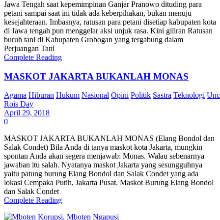
Jawa Tengah saat kepemimpinan Ganjar Pranowo dituding para
petani sampai saat ini tidak ada keberpihakan, bukan menuju
kesejahteraan. Imbasnya, ratusan para petani disetiap kabupaten kota
di Jawa tengah pun menggelar aksi unjuk rasa. Kini giliran Ratusan
buruh tani di Kabupaten Grobogan yang tergabung dalam
Perjuangan Tani
Complete Reading
MASKOT JAKARTA BUKANLAH MONAS
Agama
Hiburan
Hukum
Nasional
Opini
Politik
Sastra
Teknologi
Unc
Rois Day
April 29, 2018
0
MASKOT JAKARTA BUKANLAH MONAS (Elang Bondol dan
Salak Condet) Bila Anda di tanya maskot kota Jakarta, mungkin
spontan Anda akan segera menjawab: Monas. Walau sebenarnya
jawaban itu salah. Nyatanya maskot Jakarta yang sesungguhnya
yaitu patung burung Elang Bondol dan Salak Condet yang ada
lokasi Cempaka Putih, Jakarta Pusat. Maskot Burung Elang Bondol
dan Salak Condet
Complete Reading