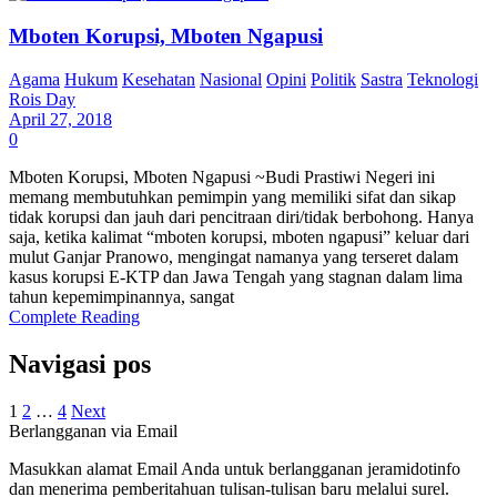
Mboten Korupsi, Mboten Ngapusi
Agama
Hukum
Kesehatan
Nasional
Opini
Politik
Sastra
Teknologi
Rois Day
April 27, 2018
0
Mboten Korupsi, Mboten Ngapusi ~Budi Prastiwi Negeri ini
memang membutuhkan pemimpin yang memiliki sifat dan sikap
tidak korupsi dan jauh dari pencitraan diri/tidak berbohong. Hanya
saja, ketika kalimat “mboten korupsi, mboten ngapusi” keluar dari
mulut Ganjar Pranowo, mengingat namanya yang terseret dalam
kasus korupsi E-KTP dan Jawa Tengah yang stagnan dalam lima
tahun kepemimpinannya, sangat
Complete Reading
Navigasi pos
1
2
…
4
Next
Berlangganan via Email
Masukkan alamat Email Anda untuk berlangganan jeramidotinfo
dan menerima pemberitahuan tulisan-tulisan baru melalui surel.