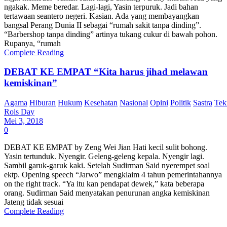
ngakak. Meme beredar. Lagi-lagi, Yasin terpuruk. Jadi bahan
tertawaan seantero negeri. Kasian. Ada yang membayangkan
bangsal Perang Dunia II sebagai “rumah sakit tanpa dinding”.
“Barbershop tanpa dinding” artinya tukang cukur di bawah pohon.
Rupanya, “rumah
Complete Reading
DEBAT KE EMPAT “Kita harus jihad melawan
kemiskinan”
Agama
Hiburan
Hukum
Kesehatan
Nasional
Opini
Politik
Sastra
Tek
Rois Day
Mei 3, 2018
0
DEBAT KE EMPAT by Zeng Wei Jian Hati kecil sulit bohong.
Yasin tertunduk. Nyengir. Geleng-geleng kepala. Nyengir lagi.
Sambil garuk-garuk kaki. Setelah Sudirman Said nyerempet soal
ektp. Opening speech “Jarwo” mengklaim 4 tahun pemerintahannya
on the right track. “Ya itu kan pendapat dewek,” kata beberapa
orang. Sudirman Said menyatakan penurunan angka kemiskinan
Jateng tidak sesuai
Complete Reading