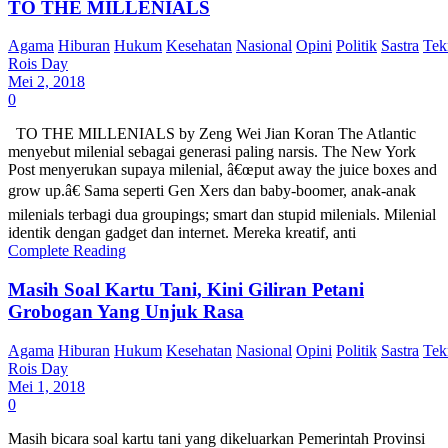
TO THE MILLENIALS
Agama
Hiburan
Hukum
Kesehatan
Nasional
Opini
Politik
Sastra
Tek
Rois Day
Mei 2, 2018
0
TO THE MILLENIALS by Zeng Wei Jian Koran The Atlantic
menyebut milenial sebagai generasi paling narsis. The New York
Post menyerukan supaya milenial, â€œput away the juice boxes and
grow up.â€ Sama seperti Gen Xers dan baby-boomer, anak-anak
milenials terbagi dua groupings; smart dan stupid milenials. Milenial
identik dengan gadget dan internet. Mereka kreatif, anti
Complete Reading
Masih Soal Kartu Tani, Kini Giliran Petani
Grobogan Yang Unjuk Rasa
Agama
Hiburan
Hukum
Kesehatan
Nasional
Opini
Politik
Sastra
Tek
Rois Day
Mei 1, 2018
0
Masih bicara soal kartu tani yang dikeluarkan Pemerintah Provinsi