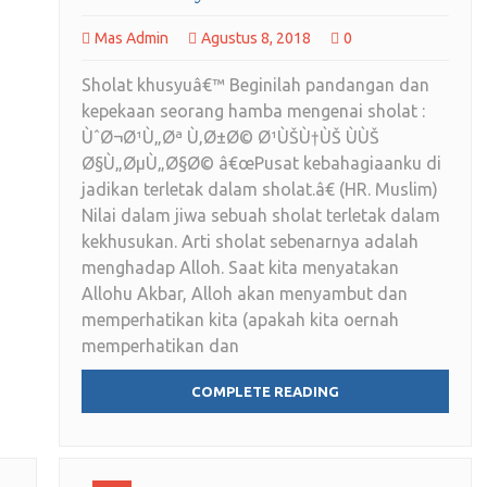
Mas Admin
Agustus 8, 2018
0
Sholat khusyuâ€™ Beginilah pandangan dan
kepekaan seorang hamba mengenai sholat :
ÙˆØ¬Ø¹Ù„Øª Ù‚Ø±Ø© Ø¹ÙŠÙ†ÙŠ ÙÙŠ
Ø§Ù„ØµÙ„Ø§Ø© â€œPusat kebahagiaanku di
jadikan terletak dalam sholat.â€ (HR. Muslim)
Nilai dalam jiwa sebuah sholat terletak dalam
kekhusukan. Arti sholat sebenarnya adalah
menghadap Alloh. Saat kita menyatakan
Allohu Akbar, Alloh akan menyambut dan
memperhatikan kita (apakah kita oernah
memperhatikan dan
COMPLETE READING