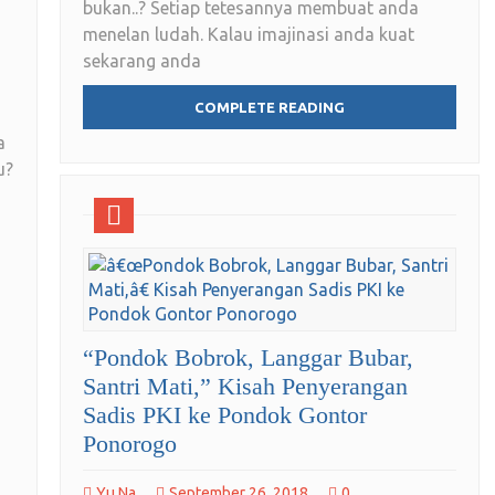
bukan..? Setiap tetesannya membuat anda
menelan ludah. Kalau imajinasi anda kuat
sekarang anda
COMPLETE READING
a
u?
“Pondok Bobrok, Langgar Bubar,
Santri Mati,” Kisah Penyerangan
Sadis PKI ke Pondok Gontor
Ponorogo
Yu Na
September 26, 2018
0