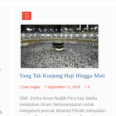
n
Yang Tak Kunjung Haji Hingga Mati
Dee Sagita
September 12, 2019
0
Oleh : Emha Ainun Nadjib Para haji, ketika
melakukan ihram, berkesempatan untuk
a
mengalami puncak â€œIdul Fitriâ€: menyadari
uh