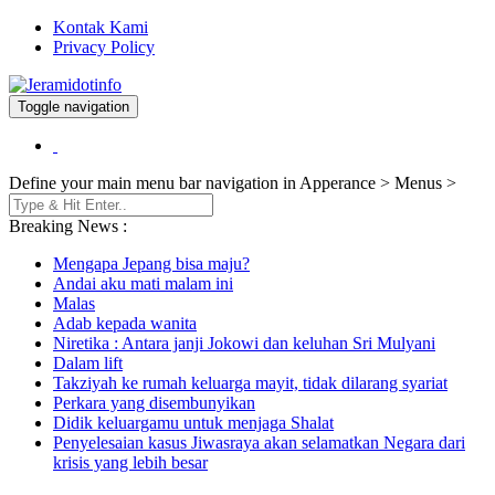
Kontak Kami
Privacy Policy
Toggle navigation
Berita dan Informasi Terkini
Jeramidotinfo
Define your main menu bar navigation in Apperance > Menus >
Breaking News :
Mengapa Jepang bisa maju?
Andai aku mati malam ini
Malas
Adab kepada wanita
Niretika : Antara janji Jokowi dan keluhan Sri Mulyani
Dalam lift
Takziyah ke rumah keluarga mayit, tidak dilarang syariat
Perkara yang disembunyikan
Didik keluargamu untuk menjaga Shalat
Penyelesaian kasus Jiwasraya akan selamatkan Negara dari
krisis yang lebih besar