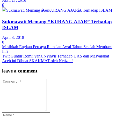
April 27, 2018
0
Sukmawati Memang “KURANG AJAR” Terhadap
ISLAM
April 3, 2018
0
Masihkah Engkau Percaya Ramalan Awal Tahun Setelah Membaca
Ini?
Twit Guntur Romli yang Nyinyir Terhadap UAS dan Masyarakat
Aceh ini Dibuat SKAKMAT oleh Netizen!
leave a comment