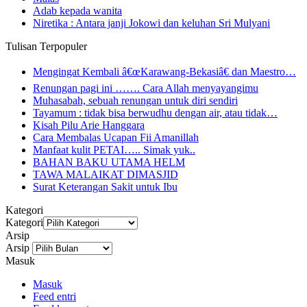
Adab kepada wanita
Niretika : Antara janji Jokowi dan keluhan Sri Mulyani
Tulisan Terpopuler
Mengingat Kembali â€œKarawang-Bekasiâ€ dan Maestro…
Renungan pagi ini ……. Cara Allah menyayangimu
Muhasabah, sebuah renungan untuk diri sendiri
Tayamum : tidak bisa berwudhu dengan air, atau tidak…
Kisah Pilu Arie Hanggara
Cara Membalas Ucapan Fii Amanillah
Manfaat kulit PETAI….. Simak yuk..
BAHAN BAKU UTAMA HELM
TAWA MALAIKAT DIMASJID
Surat Keterangan Sakit untuk Ibu
Kategori
Kategori
Arsip
Arsip
Masuk
Masuk
Feed entri