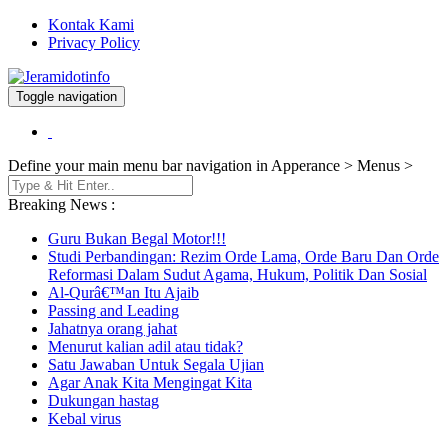
Kontak Kami
Privacy Policy
Toggle navigation
Berita dan Informasi Terkini
Jeramidotinfo
Define your main menu bar navigation in Apperance > Menus >
Breaking News :
Guru Bukan Begal Motor!!!
Studi Perbandingan: Rezim Orde Lama, Orde Baru Dan Orde
Reformasi Dalam Sudut Agama, Hukum, Politik Dan Sosial
Al-Qurâ€™an Itu Ajaib
Passing and Leading
Jahatnya orang jahat
Menurut kalian adil atau tidak?
Satu Jawaban Untuk Segala Ujian
Agar Anak Kita Mengingat Kita
Dukungan hastag
Kebal virus