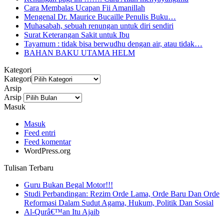
Cara Membalas Ucapan Fii Amanillah
Mengenal Dr. Maurice Bucaille Penulis Buku…
Muhasabah, sebuah renungan untuk diri sendiri
Surat Keterangan Sakit untuk Ibu
Tayamum : tidak bisa berwudhu dengan air, atau tidak…
BAHAN BAKU UTAMA HELM
Kategori
Kategori
Arsip
Arsip
Masuk
Masuk
Feed entri
Feed komentar
WordPress.org
Tulisan Terbaru
Guru Bukan Begal Motor!!!
Studi Perbandingan: Rezim Orde Lama, Orde Baru Dan Orde
Reformasi Dalam Sudut Agama, Hukum, Politik Dan Sosial
Al-Qurâ€™an Itu Ajaib