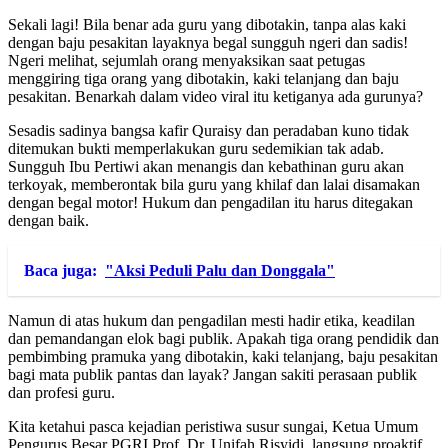
Sekali lagi! Bila benar ada guru yang dibotakin, tanpa alas kaki
dengan baju pesakitan layaknya begal sungguh ngeri dan sadis!
Ngeri melihat, sejumlah orang menyaksikan saat petugas
menggiring tiga orang yang dibotakin, kaki telanjang dan baju
pesakitan. Benarkah dalam video viral itu ketiganya ada gurunya?
Sesadis sadinya bangsa kafir Quraisy dan peradaban kuno tidak
ditemukan bukti memperlakukan guru sedemikian tak adab.
Sungguh Ibu Pertiwi akan menangis dan kebathinan guru akan
terkoyak, memberontak bila guru yang khilaf dan lalai disamakan
dengan begal motor! Hukum dan pengadilan itu harus ditegakan
dengan baik.
Baca juga:
"Aksi Peduli Palu dan Donggala"
Namun di atas hukum dan pengadilan mesti hadir etika, keadilan
dan pemandangan elok bagi publik. Apakah tiga orang pendidik dan
pembimbing pramuka yang dibotakin, kaki telanjang, baju pesakitan
bagi mata publik pantas dan layak? Jangan sakiti perasaan publik
dan profesi guru.
Kita ketahui pasca kejadian peristiwa susur sungai, Ketua Umum
Pengurus Besar PGRI Prof. Dr. Unifah Risyidi, langsung proaktif