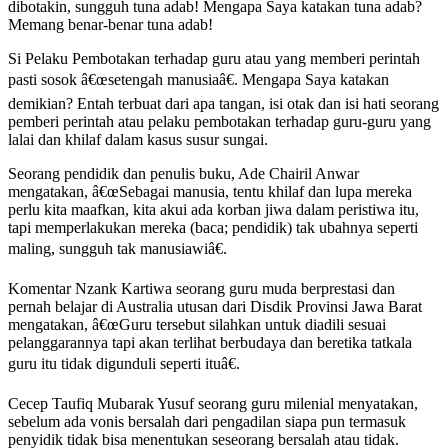
dibotakin, sungguh tuna adab! Mengapa Saya katakan tuna adab?
Memang benar-benar tuna adab!
Si Pelaku Pembotakan terhadap guru atau yang memberi perintah
pasti sosok â€œsetengah manusiaâ€. Mengapa Saya katakan
demikian? Entah terbuat dari apa tangan, isi otak dan isi hati seorang
pemberi perintah atau pelaku pembotakan terhadap guru-guru yang
lalai dan khilaf dalam kasus susur sungai.
Seorang pendidik dan penulis buku, Ade Chairil Anwar
mengatakan, â€œSebagai manusia, tentu khilaf dan lupa mereka
perlu kita maafkan, kita akui ada korban jiwa dalam peristiwa itu,
tapi memperlakukan mereka (baca; pendidik) tak ubahnya seperti
maling, sungguh tak manusiawiâ€.
Komentar Nzank Kartiwa seorang guru muda berprestasi dan
pernah belajar di Australia utusan dari Disdik Provinsi Jawa Barat
mengatakan, â€œGuru tersebut silahkan untuk diadili sesuai
pelanggarannya tapi akan terlihat berbudaya dan beretika tatkala
guru itu tidak digunduli seperti ituâ€.
Cecep Taufiq Mubarak Yusuf seorang guru milenial menyatakan,
sebelum ada vonis bersalah dari pengadilan siapa pun termasuk
penyidik tidak bisa menentukan seseorang bersalah atau tidak.