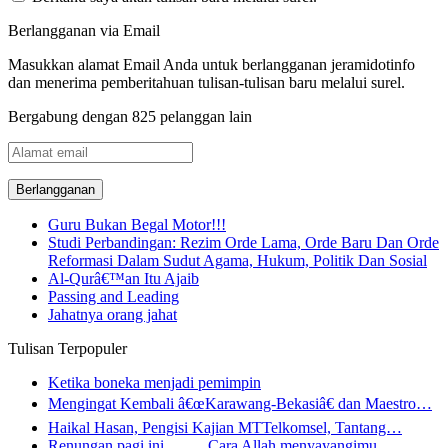
Berlangganan via Email
Masukkan alamat Email Anda untuk berlangganan jeramidotinfo
dan menerima pemberitahuan tulisan-tulisan baru melalui surel.
Bergabung dengan 825 pelanggan lain
Alamat
email
Guru Bukan Begal Motor!!!
Studi Perbandingan: Rezim Orde Lama, Orde Baru Dan Orde
Reformasi Dalam Sudut Agama, Hukum, Politik Dan Sosial
Al-Qurâ€™an Itu Ajaib
Passing and Leading
Jahatnya orang jahat
Tulisan Terpopuler
Ketika boneka menjadi pemimpin
Mengingat Kembali â€œKarawang-Bekasiâ€ dan Maestro…
Haikal Hasan, Pengisi Kajian MTTelkomsel, Tantang…
Renungan pagi ini ……. Cara Allah menyayangimu