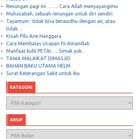
Renungan pagi ini ……. Cara Allah menyayangimu
Desember 29, 2017
0
Muhasabah, sebuah renungan untuk diri sendiri
Tayamum : tidak bisa berwudhu dengan air, atau
tidak…
Kisah Pilu Arie Hanggara
Predikat “Porn Addict” Karena “Instant
Cara Membalas Ucapan Fii Amanillah
KARMA”
Manfaat kulit PETAI….. Simak yuk..
TAWA MALAIKAT DIMASJID
Desember 18, 2018
0
BAHAN BAKU UTAMA HELM
Surat Keterangan Sakit untuk Ibu
KATEGORI
Kategori
ARSIP
Arsip