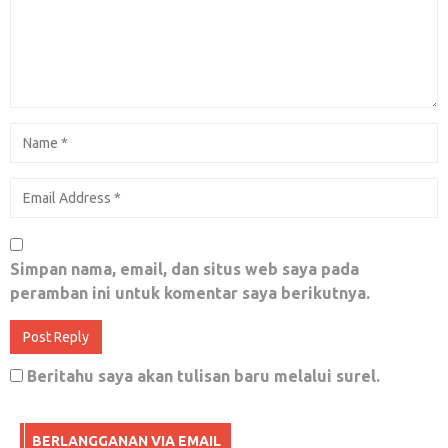
Mati,” Kisah Penyerangan Sadis PKI ke
Pondok Gontor Ponorogo
September 26, 2018
0
Mengapa Jepang bisa maju?
Februari 10, 2020
0
Simpan nama, email, dan situs web saya pada
peramban ini untuk komentar saya berikutnya.
Soal Penggrebekan Narkoba di Pondok Gede
yang Berujung Penahanan Anggota FPI; Ini
Beritahu saya akan tulisan baru melalui surel.
Press Release FPI
Januari 2, 2018
0
BERLANGGANAN VIA EMAIL