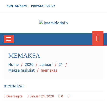
KONTAK KAMI
PRIVACY POLICY
JERAMIDOTINFO
Berita dan Informasi Terkini
Toggle
navigation
MEMAKSA
Home
2020
Januari
21
Maksa maksiat
memaksa
memaksa
Dee Sagita
Januari 21, 2020
0