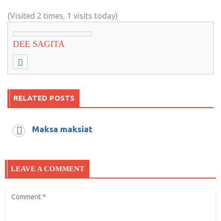
(Visited 2 times, 1 visits today)
DEE SAGITA
RELATED POSTS
Maksa maksiat
Reseâ€™
November 3, 2019
0
LEAVE A COMMENT
“Pondok Bobrok, Langgar Bubar, Santri