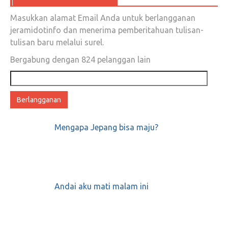
Masukkan alamat Email Anda untuk berlangganan
Senja Negeriku Senja
jeramidotinfo dan menerima pemberitahuan tulisan-
tulisan baru melalui surel.
April 28, 2018
0
Bergabung dengan 824 pelanggan lain
Alamat
Saya bingung sama anda, Pak Nadiem
email
Desember 11, 2019
0
Mengapa Jepang bisa maju?
Tanggapan Yusril Atas Surat Terbuka Adik
Ahok
Andai aku mati malam ini
April 3, 2018
0