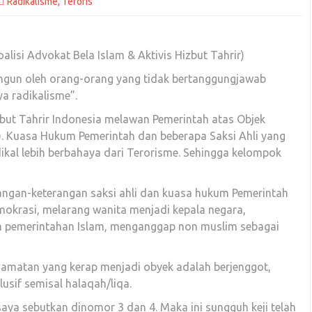
Radikalisme
,
Teroris
alisi Advokat Bela Islam & Aktivis Hizbut Tahrir)
angun oleh orang-orang yang tidak bertanggungjawab
a radikalisme”.
izbut Tahrir Indonesia melawan Pemerintah atas Objek
. Kuasa Hukum Pemerintah dan beberapa Saksi Ahli yang
al lebih berbahaya dari Terorisme. Sehingga kelompok
rangan-keterangan saksi ahli dan kuasa hukum Pemerintah
okrasi, melarang wanita menjadi kepala negara,
 pemerintahan Islam, menganggap non muslim sebagai
ngamatan yang kerap menjadi obyek adalah berjenggot,
usif semisal halaqah/liqa.
 saya sebutkan dinomor 3 dan 4. Maka ini sungguh keji telah