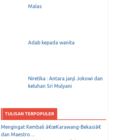
Malas
Adab kepada wanita
Niretika : Antara janji Jokowi dan
keluhan Sri Mulyani
TULISAN TERPOPULER
Mengingat Kembali â€œKarawang-Bekasiâ€
dan Maestro…