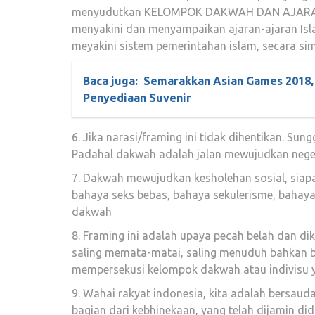
menyudutkan KELOMPOK DAKWAH DAN AJARAN I
menyakini dan menyampaikan ajaran-ajaran Isl
meyakini sistem pemerintahan islam, secara simb
Baca juga:
Semarakkan Asian Games 2018,
Penyediaan Suvenir
6. Jika narasi/framing ini tidak dihentikan. Su
Padahal dakwah adalah jalan mewujudkan negeri
7. Dakwah mewujudkan kesholehan sosial, siapa
bahaya seks bebas, bahaya sekulerisme, bahaya
dakwah
8. Framing ini adalah upaya pecah belah dan dik
saling memata-matai, saling menuduh bahkan b
mempersekusi kelompok dakwah atau indivisu ya
9. Wahai rakyat indonesia, kita adalah bersa
bagian dari kebhinekaan, yang telah dijamin 