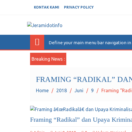
KONTAK KAMI
PRIVACY POLICY
JERAMIDOTINFO
Berita dan Informasi Terkini
Define your main menu bar navigation i
Breaking News :
FRAMING “RADIKAL” DAN
Home
2018
Juni
9
Framing “Radi
Framing “Radikal” dan Upaya Krimina