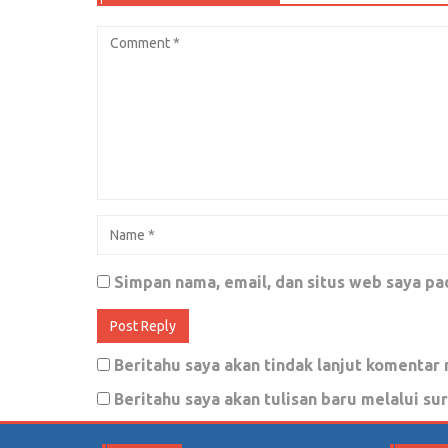
Mengenang Sejarah Honda Tiger dari
Januari 8, 2018
0
Gerindra: Lambannya Pengesahan UU 
Mei 14, 2018
0
‘Jokowi Terus Dibayangi Hashtag #2
Simpan nama, email, dan situs web saya pa
Juni 2, 2018
1
Beritahu saya akan tindak lanjut komentar 
Beritahu saya akan tulisan baru melalui sur
JLEBB Bangets!!! Dua Argumen ini 
Pakaian Nusantara