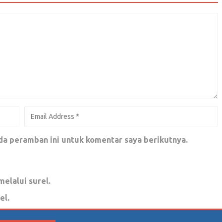
 Masa ke Masa
Anti Terorisme Karena Sikap Pemerintah
019GantiPresidenâ€™
da peramban ini untuk komentar saya berikutnya.
melalui surel.
el.
Mementahkan dengan Mudah Klaim Pengusung