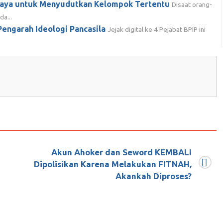
baya untuk Menyudutkan Kelompok Tertentu
Disaat orang-
a...
Pengarah Ideologi Pancasila
Jejak digital ke 4 Pejabat BPIP ini
Akun Ahoker dan Seword KEMBALI
idikan Jatim: Siswa Lamongan Tidak Pernah
Dipolisikan Karena Melakukan FITNAH,
Akankah Diproses?