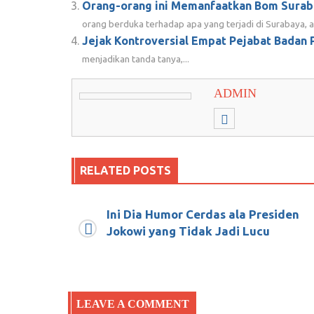
Orang-orang ini Memanfaatkan Bom Sura
orang berduka terhadap apa yang terjadi di Surabaya, ad
Jejak Kontroversial Empat Pejabat Badan 
menjadikan tanda tanya,...
ADMIN
RELATED POSTS
Ini Dia Humor Cerdas ala Presiden
Hasil Investigasi di Lingkungan Pend
Jokowi yang Tidak Jadi Lucu
Menulis Surat ke Ahok
Januari 2, 2018
0
LEAVE A COMMENT