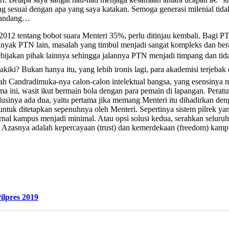
 sesuai dengan apa yang saya katakan. Semoga generasi milenial tidak 
emandang…
 2012 tentang bobot suara Menteri 35%, perlu ditinjau kembali. Bagi 
anyak PTN lain, masalah yang timbul menjadi sangat kompleks dan bera
ijakan pihak lainnya sehingga jalannya PTN menjadi timpang dan tida
kiki? Bukan hanya itu, yang lebih ironis lagi, para akademisi terjeba
wah Candradimuka-nya calon-calon intelektual bangsa, yang esensinya
lama ini, wasit ikut bermain bola dengan para pemain di lapangan. Per
solusinya ada dua, yaitu pertama jika memang Menteri itu dihadirkan 
tuk ditetapkan sepenuhnya oleh Menteri. Sepertinya sistem pilrek ya
rnal kampus menjadi minimal. Atau opsi solusi kedua, serahkan seluru
 Azasnya adalah kepercayaan (trust) dan kemerdekaan (freedom) kampus
ilpres 2019