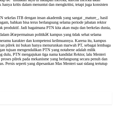
hanya kritis dalam menuntut dan mengkritisi, tetapi juga konsisten
PTN sekelas ITB dengan insan akademik yang sangat _mature_, hasil
gam, bahkan bisa terus berlangsung selama periode jabatan rektor
k produktif. Jadi bagaimana PTN kita akan maju dan berkelas dunia,
k dalam â€œpermainan politikâ€ kampus yang tidak sehat selama
 meramu karakter dan kompetensi keilmuannya. Karena itu, kampus
aturan pilrek ini bukan hanya menurunkan marwah PT, sebagai lembaga
dengan tujuan mengendalikan PTN yang notabene adalah milik
ng dulu, PTN mengajukan tiga nama kandidat Rektor, lalu Menteri
h proses pilrek pada mekanisme yang berlangsung secara penuh dan
. Persis seperti yang dipesankan Mas Menteri saat sidang tertutup