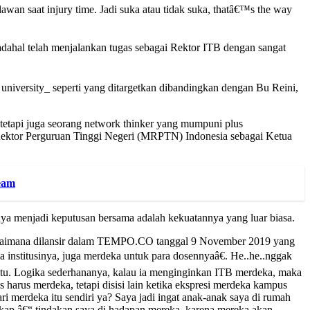
awan saat injury time. Jadi suka atau tidak suka, thatâ€™s the way
adahal telah menjalankan tugas sebagai Rektor ITB dengan sangat
niversity_ seperti yang ditargetkan dibandingkan dengan Bu Reini,
tetapi juga seorang network thinker yang mumpuni plus
 Rektor Perguruan Tinggi Negeri (MRPTN) Indonesia sebagai Ketua
ream
menjadi keputusan bersama adalah kekuatannya yang luar biasa.
ebagaimana dilansir dalam TEMPO.CO tanggal 9 November 2019 yang
nstitusinya, juga merdeka untuk para dosennyaâ€. He..he..nggak
 itu. Logika sederhananya, kalau ia menginginkan ITB merdeka, maka
 harus merdeka, tetapi disisi lain ketika ekspresi merdeka kampus
ri merdeka itu sendiri ya? Saya jadi ingat anak-anak saya di rumah
ikap â€“ tindakan saya di hadapan mereka, karena mereka akan