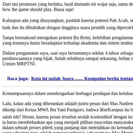
Dari sisi peraturan yang berlaku, hasil dramatis ini wajar saja, sam
how the game should play. Biasa saja!
Kalaupun ada yang disayangkan, pastilah karena potensi Pak Acah, s
baik dan itu dibuktikan dengan tingginya suara pemilih yang diperole
Tanpa bermaksud meragukan potensi Bu Reini, kelebihan pengalaman 
yang tentunya harus beradaptasi terhadap akademia dan sistem institu
Dalam pengamatan saya, saat saya bersamanya sekitar 4 tahun sebaga
pembawaannya yang bijak. Itulah sebabnya sampai sekarang, beliau
Umum MRPTNI.
Baca juga:
Kota ini sudah Juara ....... Kumpulan berita ten
Kemampuannya dalam mendengarkan berbagai pendapat dan keluhan 
Lalu, kalau ada yang diherankan adalah justru pesan dari Mas Nad
dikutip dari Ketua MWA Ibu Yani Panigoro, bahwa â€œKampus itu har
salah nih? Heran, karena pesan tersebut seolah kontradiktif dengan
ia harus membebaskan apa yang menjadi pilihan mayoritas masyarakat 
dalam sebuah proses pilrek yang panjang dan melelahkan itu kemudian 
yang sebagian juga adalah generasi milenial, sebagaimana Mas Mente