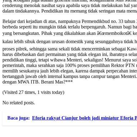
cenderung menolak nasihat saya apabila saya tidak melakukan hal yang
dalam tindakannya. Pendidikan itu memang tidak seringan mata m
Belajar dari kejadian di atas, nampaknya Permendikbud no. 33 tahun
berbeda seperti itu mungkin tidak terlalu berpengaruh. Namun bagi b
yang bersangkutan. Pihak yang dikalahkan akan â€œmemboikotâ€ keb
kalau lebih sibuk dengan urusan domestik yang sesungguhnya tidak ha
proses pilrek, sehingga sama sekali tidak mencerminkan sebagai Ka
harus dibebaskan dari permainan yang tidak elegan ini, ibaratnya se
pendidikan tinggi, tetapi wibawa Menteri, sekaligus! Menurut saya 
pemerintah, maka serahkan saja 100% proses pemilihan Rektor PTN un
memilih sesukanya jauh lebih elegan, karena dampak perpecahan inte
bertangguh jawab oleh internal kampus tanpa campur tangan Menteri.
dengan MWA ITB. Berani Mas?***
(Visited 27 times, 1 visits today)
No related posts.
Baca juga:
Eforia rakyat Cianjur boleh jadi miniatur Eforia P