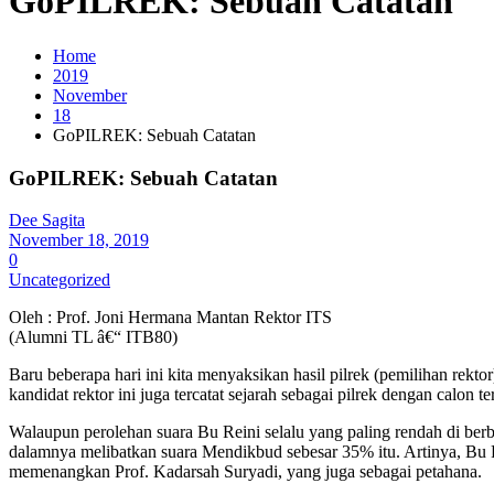
GoPILREK: Sebuah Catatan
Home
2019
November
18
GoPILREK: Sebuah Catatan
GoPILREK: Sebuah Catatan
Dee Sagita
November 18, 2019
0
Uncategorized
Oleh : Prof. Joni Hermana Mantan Rektor ITS
(Alumni TL â€“ ITB80)
Baru beberapa hari ini kita menyaksikan hasil pilrek (pemilihan rek
kandidat rektor ini juga tercatat sejarah sebagai pilrek dengan calon
Walaupun perolehan suara Bu Reini selalu yang paling rendah di berb
dalamnya melibatkan suara Mendikbud sebesar 35% itu. Artinya, Bu Re
memenangkan Prof. Kadarsah Suryadi, yang juga sebagai petahana.