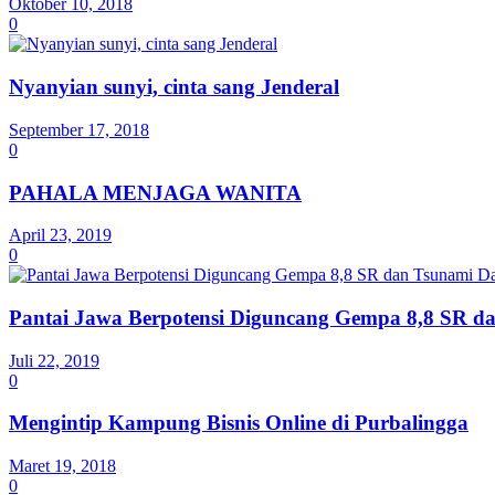
Oktober 10, 2018
0
Nyanyian sunyi, cinta sang Jenderal
September 17, 2018
0
PAHALA MENJAGA WANITA
April 23, 2019
0
Pantai Jawa Berpotensi Diguncang Gempa 8,8 SR d
Juli 22, 2019
0
Mengintip Kampung Bisnis Online di Purbalingga
Maret 19, 2018
0