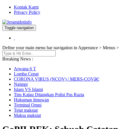
Kontak Kami
Privacy Policy
Toggle navigation
Berita dan Informasi Terkini
Jeramidotinfo
Define your main menu bar navigation in Apperance > Menus >
Breaking News :
Arwana 6 T
Lomba Cepat
CORONA VIRUS (NCOV) / MERS-COVâ€¦
Ngimpi
Islam VS Islami
Tips Kalau Ditangkap Polisi Pas Razia
Hukuman ilmuwan
Terminal Omni
Telat maksiat
Maksa maksiat