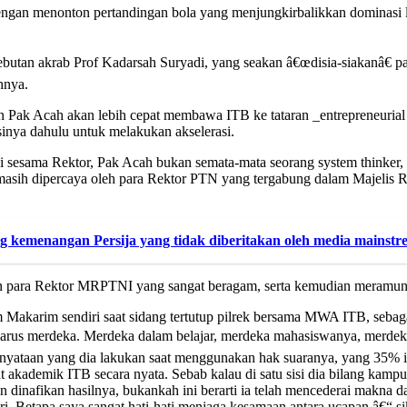
a dengan menonton pertandingan bola yang menjungkirbalikkan dominasi l
ebutan akrab Prof Kadarsah Suryadi, yang seakan â€œdisia-siakanâ€ p
hnya.
Pak Acah akan lebih cepat membawa ITB ke tataran _entrepreneurial u
sinya dahulu untuk melakukan akselerasi.
i sesama Rektor, Pak Acah bukan semata-mata seorang system thinker, 
 masih dipercaya oleh para Rektor PTN yang tergabung dalam Majelis
tang kemenangan Persija yang tidak diberitakan oleh media mainst
para Rektor MRPTNI yang sangat beragam, serta kemudian meramunya 
iem Makarim sendiri saat sidang tertutup pilrek bersama MWA ITB, s
us merdeka. Merdeka dalam belajar, merdeka mahasiswanya, merdeka i
 kenyataan yang dia lakukan saat menggunakan hak suaranya, yang 35%
akademik ITB secara nyata. Sebab kalau di satu sisi dia bilang kampus
dinafikan hasilnya, bukankah ini berarti ia telah mencederai makna da
ri. Betapa saya sangat hati-hati menjaga kesamaan antara ucapan â€“ s