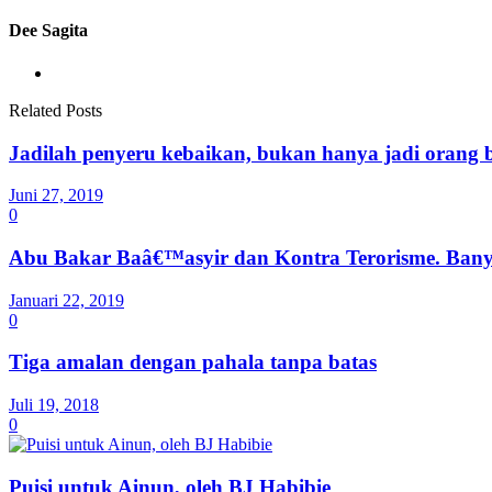
Dee Sagita
Related Posts
Jadilah penyeru kebaikan, bukan hanya jadi orang 
Juni 27, 2019
0
Abu Bakar Baâ€™asyir dan Kontra Terorisme. Banya
Januari 22, 2019
0
Tiga amalan dengan pahala tanpa batas
Juli 19, 2018
0
Puisi untuk Ainun, oleh BJ Habibie