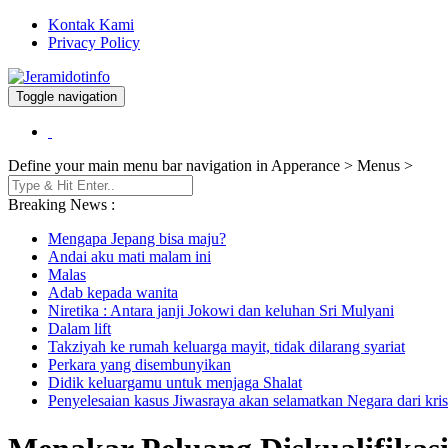
Kontak Kami
Privacy Policy
Toggle navigation
Berita dan Informasi Terkini
Jeramidotinfo
Define your main menu bar navigation in Apperance > Menus >
Breaking News :
Mengapa Jepang bisa maju?
Andai aku mati malam ini
Malas
Adab kepada wanita
Niretika : Antara janji Jokowi dan keluhan Sri Mulyani
Dalam lift
Takziyah ke rumah keluarga mayit, tidak dilarang syariat
Perkara yang disembunyikan
Didik keluargamu untuk menjaga Shalat
Penyelesaian kasus Jiwasraya akan selamatkan Negara dari kris