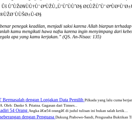
š ÙˆÙŽØ¥ÙÙ†Ù’ ØªÙŽÙ„Ù’ÙˆÙÙˆØ§ Ø£ÙŽÙˆÙ’ ØªÙØ¹Ù’Ø±
®ÙŽØ¨ÙÙŠØ±Ù‹Ø§
nar penegak keadilan, menjadi saksi karena Allah biarpun terhadap 
anlah kamu mengikuti hawa nafsu karena ingin menyimpang dari kebe
egala apa yang kamu kerjakan.” (QS. An-Nisaa: 135)
T Bermasalah dengan Lonjakan Data Pemilih
Pilkada yang lalu cuma berjara
h: Danke S. Priatna. Gagasan dari Timses...
adiri 54 Orang
Angka â€œ54 orangâ€ di judul tulisan ini bukan salah ketik....
rseberangan dengan Penguasa
Dukung Prabowo-Sandi, Pengusaha Buktikan Ti