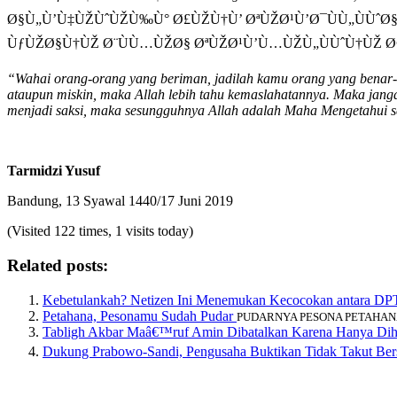
Ø§Ù„Ù’Ù‡ÙŽÙˆÙŽÙ‰Ù° Ø£ÙŽÙ†Ù’ ØªÙŽØ¹Ù’Ø¯ÙÙ„ÙÙˆØ§ Û
ÙƒÙŽØ§Ù†ÙŽ Ø¨ÙÙ…ÙŽØ§ ØªÙŽØ¹Ù’Ù…ÙŽÙ„ÙÙˆÙ†ÙŽ Ø
“Wahai orang-orang yang beriman, jadilah kamu orang yang benar-be
ataupun miskin, maka Allah lebih tahu kemaslahatannya. Maka jang
menjadi saksi, maka sesungguhnya Allah adalah Maha Mengetahui s
Tarmidzi Yusuf
Bandung, 13 Syawal 1440/17 Juni 2019
(Visited 122 times, 1 visits today)
Related posts:
Kebetulankah? Netizen Ini Menemukan Kecocokan antara DP
Petahana, Pesonamu Sudah Pudar
PUDARNYA PESONA PETAHANA. Ole
Tabligh Akbar Maâ€™ruf Amin Dibatalkan Karena Hanya Dih
Dukung Prabowo-Sandi, Pengusaha Buktikan Tidak Takut Be