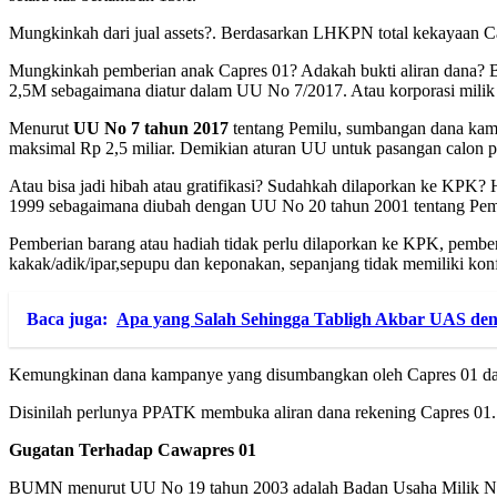
Mungkinkah dari jual assets?. Berdasarkan LHKPN total kekayaan Ca
Mungkinkah pemberian anak Capres 01? Adakah bukti aliran dana? B
2,5M sebagaimana diatur dalam UU No 7/2017. Atau korporasi milik
Menurut
UU No 7 tahun 2017
tentang Pemilu, sumbangan dana kam
maksimal Rp 2,5 miliar. Demikian aturan UU untuk pasangan calon pr
Atau bisa jadi hibah atau gratifikasi? Sudahkah dilaporkan ke KPK? 
1999 sebagaimana diubah dengan UU No 20 tahun 2001 tentang Pembe
Pemberian barang atau hadiah tidak perlu dilaporkan ke KPK, pemberi
kakak/adik/ipar,sepupu dan keponakan, sepanjang tidak memiliki kon
Baca juga:
Apa yang Salah Sehingga Tabligh Akbar UAS 
Kemungkinan dana kampanye yang disumbangkan oleh Capres 01 dari
Disinilah perlunya PPATK membuka aliran dana rekening Capres 0
Gugatan Terhadap Cawapres 01
BUMN menurut UU No 19 tahun 2003 adalah Badan Usaha Milik Negara