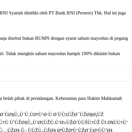
NI Syariah dimiliki oleh PT Bank BNI (Persero) Tbk. Hal ini juga
 saja disebut bukan BUMN dengan syarat saham mayoritas di pegang
diri. Tidak mungkin saham mayoritas hampir 100% diklaim bukan
edua belah pihak di persidangan. Keberanian para Hakim Mahkamah
ÙØ§Ù„Ù’Ù‚ÙØ³Ù’Ø·Ù Ø´ÙÙ‡ÙŽØ¯ÙŽØ§Ø¡ÙŽ
Ù†Ù ÙˆÙŽØ§Ù„Ù’Ø£ÙŽÙ‚Ù’Ø±ÙŽØ¨ÙÙŠÙ†ÙŽ Ûš Ø¥ÙÙ†Ù’
Ù…ÙŽØ§ Û– ÙÙŽÙ„ÙŽØ§ ØªÙŽØªÙ‘ÙŽØ¨ÙØ¹ÙÙˆØ§