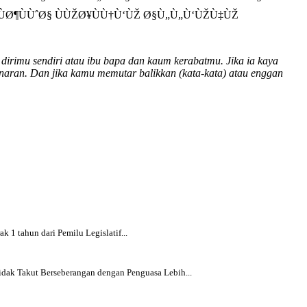
ÙØ¶ÙÙˆØ§ ÙÙŽØ¥ÙÙ†Ù‘ÙŽ Ø§Ù„Ù„Ù‘ÙŽÙ‡ÙŽ
dirimu sendiri atau ibu bapa dan kaum kerabatmu. Jika ia kaya
naran. Dan jika kamu memutar balikkan (kata-kata) atau enggan
k 1 tahun dari Pemilu Legislatif...
dak Takut Berseberangan dengan Penguasa Lebih...