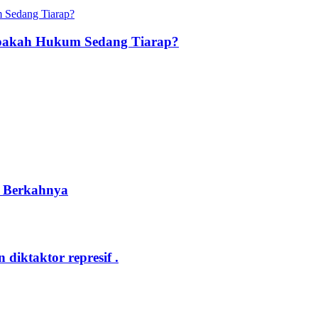
Apakah Hukum Sedang Tiarap?
n Berkahnya
iktaktor represif .