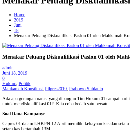
Menakar Peluang Diskualifikas
Home
2019
Juni
18
Menakar Peluang Diskualifikasi Paslon 01 oleh Mahkamah Kon
Menakar Peluang Diskualifikasi Paslon 01 oleh Mah
admin
Juni 18, 2019
0
Hukum
,
Politik
Mahkamah Konstitusi
,
Pilpres2019
,
Prabowo Subianto
Ada apa gerangan narasi yang dibangun Tim Hukum 01 sampai hari i
untuk mendiskualifikasi 01?. Kita coba bedah satu persatu.
Soal Dana Kampanye
Capres 01 dalam LHKPN 12 April memiliki kekayaan kas dan setara
setara kas bertambah 13M.