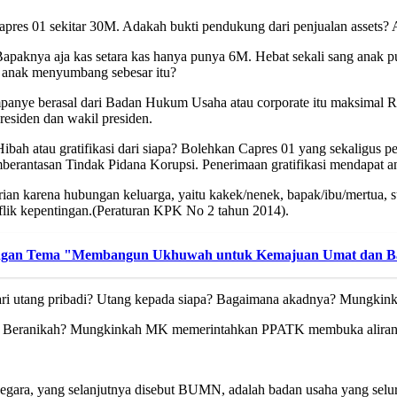
pres 01 sekitar 30M. Adakah bukti pendukung dari penjualan assets? 
apaknya aja kas setara kas hanya punya 6M. Hebat sekali sang anak
 anak menyumbang sebesar itu?
panye berasal dari Badan Hukum Usaha atau corporate itu maksimal 
esiden dan wakil presiden.
Hibah atau gratifikasi dari siapa? Bolehkan Capres 01 yang sekaligus
rantasan Tindak Pidana Korupsi. Penerimaan gratifikasi mendapat anc
an karena hubungan keluarga, yaitu kakek/nenek, bapak/ibu/mertua, su
flik kepentingan.(Peraturan KPK No 2 tahun 2014).
dengan Tema "Membangun Ukhuwah untuk Kemajuan Umat dan B
 utang pribadi? Utang kepada siapa? Bagaimana akadnya? Mungkinkah 
1. Beranikah? Mungkinkah MK memerintahkan PPATK membuka aliran d
, yang selanjutnya disebut BUMN, adalah badan usaha yang seluruh 