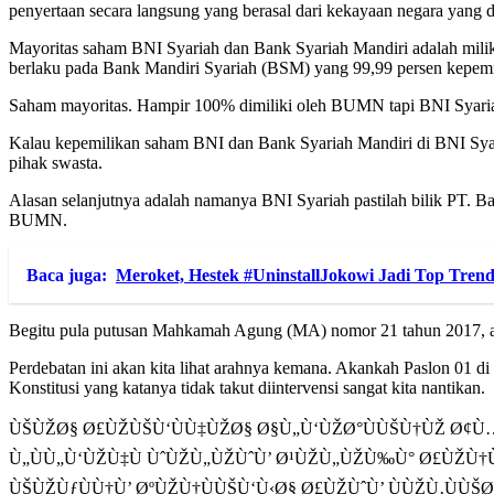
penyertaan secara langsung yang berasal dari kekayaan negara yang d
Mayoritas saham BNI Syariah dan Bank Syariah Mandiri adalah milik
berlaku pada Bank Mandiri Syariah (BSM) yang 99,99 persen kepemi
Saham mayoritas. Hampir 100% dimiliki oleh BUMN tapi BNI Syari
Kalau kepemilikan saham BNI dan Bank Syariah Mandiri di BNI Syar
pihak swasta.
Alasan selanjutnya adalah namanya BNI Syariah pastilah bilik PT. 
BUMN.
Baca juga:
Meroket, Hestek #UninstallJokowi Jadi Top Tren
Begitu pula putusan Mahkamah Agung (MA) nomor 21 tahun 201
Perdebatan ini akan kita lihat arahnya kemana. Akankah Paslon 01 d
Konstitusi yang katanya tidak takut diintervensi sangat kita nantikan.
ÙŠÙŽØ§ Ø£ÙŽÙŠÙ‘ÙÙ‡ÙŽØ§ Ø§Ù„Ù‘ÙŽØ°ÙÙŠÙ†ÙŽ Ø¢Ù…Ù
Ù„ÙÙ„Ù‘ÙŽÙ‡Ù ÙˆÙŽÙ„ÙŽÙˆÙ’ Ø¹ÙŽÙ„ÙŽÙ‰Ù° Ø£ÙŽÙ†Ù’
ÙŠÙŽÙƒÙÙ†Ù’ ØºÙŽÙ†ÙÙŠÙ‘Ù‹Ø§ Ø£ÙŽÙˆÙ’ ÙÙŽÙ‚ÙÙŠ