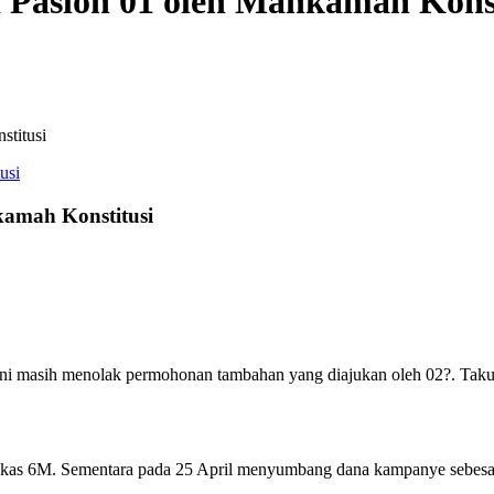
i Paslon 01 oleh Mahkamah Konst
stitusi
kamah Konstitusi
ni masih menolak permohonan tambahan yang diajukan oleh 02?. Takut
 kas 6M. Sementara pada 25 April menyumbang dana kampanye sebesar