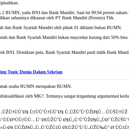
ipisahkan.
 2 BUMN, yaitu BNI dan Bank Mandiri. Saat ini 99,94 persen saham B
likan sahamnya dikuasai oleh PT Bank Mandiri (Persero) Tbk.
ah dan Bank Syariah Mandiri oleh pihak 01 diklaim bukan BUMN.
iah dan Bank Syariah Mandiri bukan mayoritas kurang dari 50% bisa
Bank BNI. Demikian pula, Bank Syariah Mandiri pasti milik Bank Man
ding Topic Dunia Dalam Sekejap
7, anak usaha BUMN merupakan BUMN.
i diskualifikasi oleh MK?. Tentunya sangat tergantung argumentasi k
ŽÙ†ÙÙˆØ§ ÙƒÙÙˆÙ†ÙÙˆØ§ Ù‚ÙŽÙˆÙ‘ÙŽØ§Ù…ÙÙŠÙ†ÙŽ Ø¨
ÙÙØ³ÙÙƒÙÙ…Ù’ Ø£ÙŽÙˆÙ Ø§Ù„Ù’ÙˆÙŽØ§Ù„ÙØ¯ÙŽÙŠÙ’
Ø±Ù‹Ø§ ÙÙŽØ§Ù„Ù„Ù‘ÙŽÙ‡Ù Ø£ÙŽÙˆÙ’Ù„ÙŽÙ‰Ù° Ø¨ÙÙ‡Ù