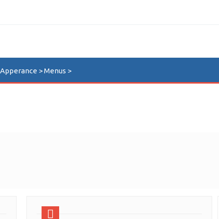
n Apperance > Menus >
nda