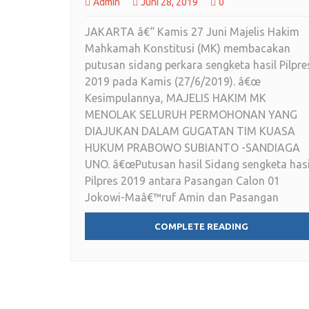
Admin
Juni 28, 2019
0
JAKARTA â€“ Kamis 27 Juni Majelis Hakim
Mahkamah Konstitusi (MK) membacakan
putusan sidang perkara sengketa hasil Pilpre
2019 pada Kamis (27/6/2019). â€œ
Kesimpulannya, MAJELIS HAKIM MK
MENOLAK SELURUH PERMOHONAN YANG
DIAJUKAN DALAM GUGATAN TIM KUASA
HUKUM PRABOWO SUBIANTO -SANDIAGA
UNO. â€œPutusan hasil Sidang sengketa hasi
Pilpres 2019 antara Pasangan Calon 01
Jokowi-Maâ€™ruf Amin dan Pasangan
COMPLETE READING