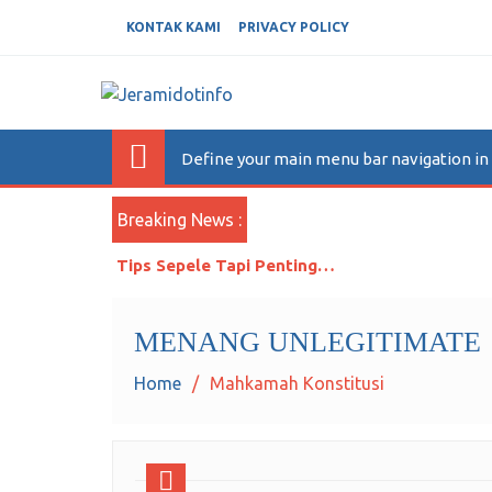
KONTAK KAMI
PRIVACY POLICY
JERAMIDOTINFO
Berita dan Informasi Terkini
Define your main menu bar navigation i
Breaking News :
Periode Kedua, Jokowi Menanggung Beban Ga
MENANG UNLEGITIMATE
Home
Mahkamah Konstitusi