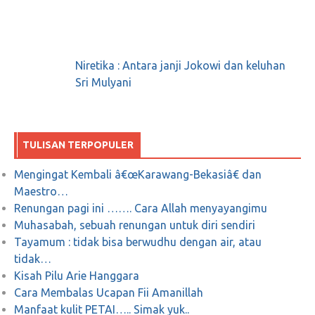
Wasekjen PKS; Akankah Polri Berlaku Adil?
Maret 26, 2018
0
Niretika : Antara janji Jokowi dan keluhan
Sri Mulyani
KUASA HUKUM 02 DIKALAHKAN OLEH
PERSEPSI HUKUM BUKAN OLEH FAKTA
TULISAN TERPOPULER
HUKUM
Mengingat Kembali â€œKarawang-Bekasiâ€ dan
Juni 29, 2019
0
Maestro…
Renungan pagi ini ……. Cara Allah menyayangimu
Muhasabah, sebuah renungan untuk diri sendiri
Tayamum : tidak bisa berwudhu dengan air, atau
tidak…
Pemblokiran Medsos Melanggar Hak-hak
Kisah Pilu Arie Hanggara
Masyarakat untuk Berekspresi atau Menerima
Cara Membalas Ucapan Fii Amanillah
Informasi.
Manfaat kulit PETAI….. Simak yuk..