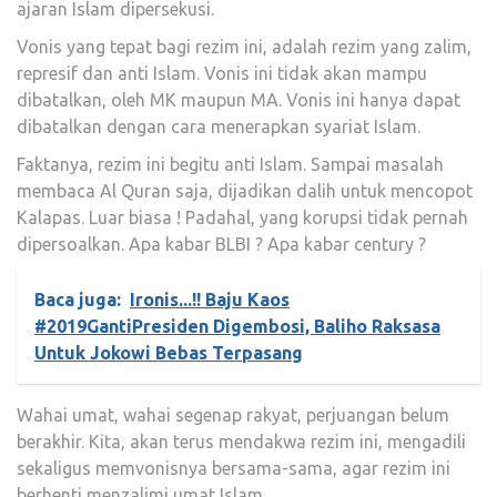
ajaran Islam dipersekusi.
Vonis yang tepat bagi rezim ini, adalah rezim yang zalim,
represif dan anti Islam. Vonis ini tidak akan mampu
dibatalkan, oleh MK maupun MA. Vonis ini hanya dapat
dibatalkan dengan cara menerapkan syariat Islam.
Faktanya, rezim ini begitu anti Islam. Sampai masalah
membaca Al Quran saja, dijadikan dalih untuk mencopot
Kalapas. Luar biasa ! Padahal, yang korupsi tidak pernah
dipersoalkan. Apa kabar BLBI ? Apa kabar century ?
Baca juga:
Ironis...!! Baju Kaos
#2019GantiPresiden Digembosi, Baliho Raksasa
Untuk Jokowi Bebas Terpasang
Wahai umat, wahai segenap rakyat, perjuangan belum
berakhir. Kita, akan terus mendakwa rezim ini, mengadili
sekaligus memvonisnya bersama-sama, agar rezim ini
berhenti menzalimi umat Islam.