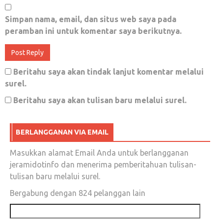
Mei 7, 2018
0
Simpan nama, email, dan situs web saya pada
peramban ini untuk komentar saya berikutnya.
YUSRIL Khutbah Tentang Persatuan di
Beritahu saya akan tindak lanjut komentar melalui
Mesjid AKBAR, Sorong, PAPUA BARAT
surel.
Beritahu saya akan tulisan baru melalui surel.
Maret 10, 2018
0
BERLANGGANAN VIA EMAIL
Masukkan alamat Email Anda untuk berlangganan
Fadli Zon: Pemerintah Menipu Rakyat Soal
jeramidotinfo dan menerima pemberitahuan tulisan-
Pelantikan Perwira Polri Sebagai Pj. Gubernur
tulisan baru melalui surel.
JAWA BARAT
Bergabung dengan 824 pelanggan lain
Juni 19, 2018
0
Alamat