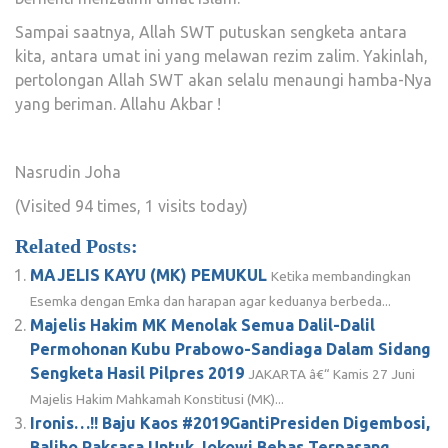
Sampai saatnya, Allah SWT putuskan sengketa antara
kita, antara umat ini yang melawan rezim zalim. Yakinlah,
pertolongan Allah SWT akan selalu menaungi hamba-Nya
yang beriman. Allahu Akbar !
Nasrudin Joha
(Visited 94 times, 1 visits today)
Related Posts:
MAJELIS KAYU (MK) PEMUKUL
Ketika membandingkan
Esemka dengan Emka dan harapan agar keduanya berbeda...
Majelis Hakim MK Menolak Semua Dalil-Dalil
Permohonan Kubu Prabowo-Sandiaga Dalam Sidang
Sengketa Hasil Pilpres 2019
JAKARTA â€“ Kamis 27 Juni
Majelis Hakim Mahkamah Konstitusi (MK)...
Ironis…!! Baju Kaos #2019GantiPresiden Digembosi,
Baliho Raksasa Untuk Jokowi Bebas Terpasang