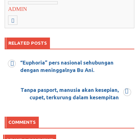
ADMIN
RELATED POSTS
“Euphoria” pers nasional sehubungan
Eropa Berbondong-bondong Masuk Islam
dengan meninggalnya Bu Ani.
April 24, 2018
0
Tanpa pasport, manusia akan kesepian,
cupet, terkurung dalam kesempitan
Hari Kartini, Pak Dirman Sapa Ribuan Buruh
Perempuan
COMMENTS
April 21, 2018
3