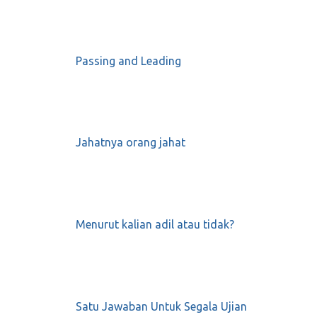
Passing and Leading
Passing and Leading
Februari 21, 2020
0
Serius-kah kita mengundang murka Allah?
Jahatnya orang jahat
Oktober 22, 2019
0
Yang Tak Kunjung Haji Hingga Mati
Menurut kalian adil atau tidak?
September 12, 2019
0
Satu Jawaban Untuk Segala Ujian