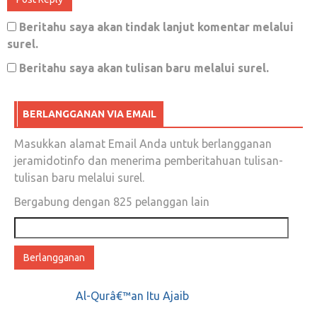
November 23, 2018
0
Beritahu saya akan tindak lanjut komentar melalui
surel.
Beritahu saya akan tulisan baru melalui surel.
Heran, masak mengelola negara seperti ini
caranya?
BERLANGGANAN VIA EMAIL
Juni 7, 2018
0
Masukkan alamat Email Anda untuk berlangganan
jeramidotinfo dan menerima pemberitahuan tulisan-
Mesin uang
tulisan baru melalui surel.
Bergabung dengan 825 pelanggan lain
Oktober 2, 2019
0
Alamat
email
Jahatnya orang jahat
Februari 19, 2020
0
Al-Qurâ€™an Itu Ajaib