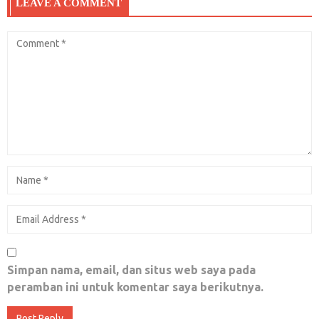
LEAVE A COMMENT
Rezeki Tercukupi Setelah Masuk Penjara
April 23, 2018
0
Mencari Jalan Pulang
Agustus 22, 2019
0
Revitalisasi Disoal, Sing Waras Ngalah
Februari 3, 2020
0
Simpan nama, email, dan situs web saya pada
peramban ini untuk komentar saya berikutnya.
Orde Baru lebih baik