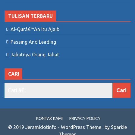
TULISAN TERBARU
Al-Qurâ€™an Itu Ajaib
Passing And Leading
Jahatnya Orang Jahat
CARI
KONTAK KAMI
PRIVACY POLICY
© 2019 Jeramidotinfo - WordPress Theme : by Sparkle
Themes