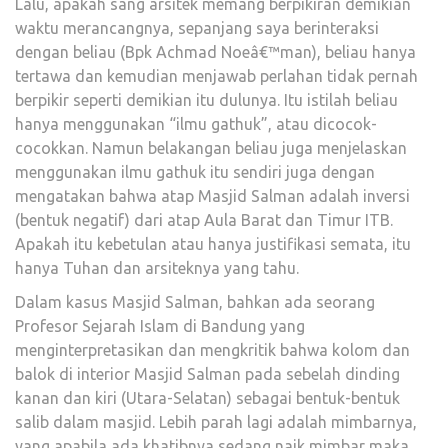
Lalu, apakah sang arsitek memang berpikiran demikian
waktu merancangnya, sepanjang saya berinteraksi
dengan beliau (Bpk Achmad Noeâ€™man), beliau hanya
tertawa dan kemudian menjawab perlahan tidak pernah
berpikir seperti demikian itu dulunya. Itu istilah beliau
hanya menggunakan “ilmu gathuk”, atau dicocok-
cocokkan. Namun belakangan beliau juga menjelaskan
menggunakan ilmu gathuk itu sendiri juga dengan
mengatakan bahwa atap Masjid Salman adalah inversi
(bentuk negatif) dari atap Aula Barat dan Timur ITB.
Apakah itu kebetulan atau hanya justifikasi semata, itu
hanya Tuhan dan arsiteknya yang tahu.
Dalam kasus Masjid Salman, bahkan ada seorang
Profesor Sejarah Islam di Bandung yang
menginterpretasikan dan mengkritik bahwa kolom dan
balok di interior Masjid Salman pada sebelah dinding
kanan dan kiri (Utara-Selatan) sebagai bentuk-bentuk
salib dalam masjid. Lebih parah lagi adalah mimbarnya,
yang apabila ada khatibnya sedang naik mimbar maka