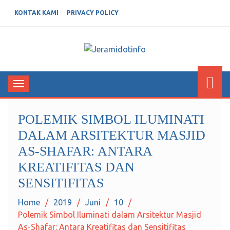
KONTAK KAMI
PRIVACY POLICY
JERAMIDOTINFO
Berita dan Informasi Terkini
Toggle
navigation
POLEMIK SIMBOL ILUMINATI
DALAM ARSITEKTUR MASJID
AS-SHAFAR: ANTARA
KREATIFITAS DAN
SENSITIFITAS
Home
2019
Juni
10
Polemik Simbol Iluminati dalam Arsitektur Masjid
As-Shafar: Antara Kreatifitas dan Sensitifitas