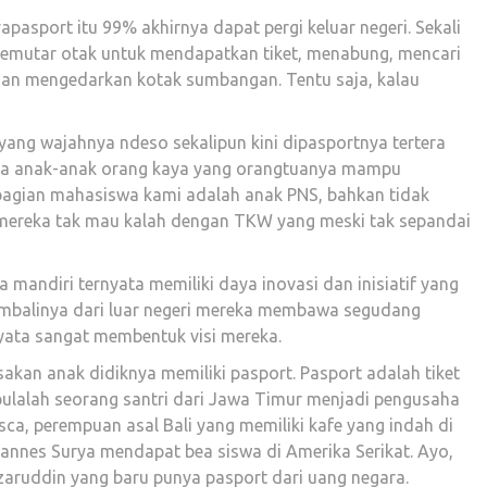
pasport itu 99% akhirnya dapat pergi keluar negeri. Sekali
memutar otak untuk mendapatkan tiket, menabung, mencari
n mengedarkan kotak sumbangan. Tentu saja, kalau
ang wajahnya ndeso sekalipun kini dipasportnya tertera
reka anak-anak orang kaya yang orangtuanya mampu
sebagian mahasiswa kami adalah anak PNS, bahkan tidak
i mereka tak mau kalah dengan TKW yang meski tak sepandai
 mandiri ternyata memiliki daya inovasi dan inisiatif yang
kembalinya dari luar negeri mereka membawa segudang
yata sangat membentuk visi mereka.
akan anak didiknya memiliki pasport. Pasport adalah tiket
 pulalah seorang santri dari Jawa Timur menjadi pengusaha
esca, perempuan asal Bali yang memiliki kafe yang indah di
hannes Surya mendapat bea siswa di Amerika Serikat. Ayo,
ruddin yang baru punya pasport dari uang negara.