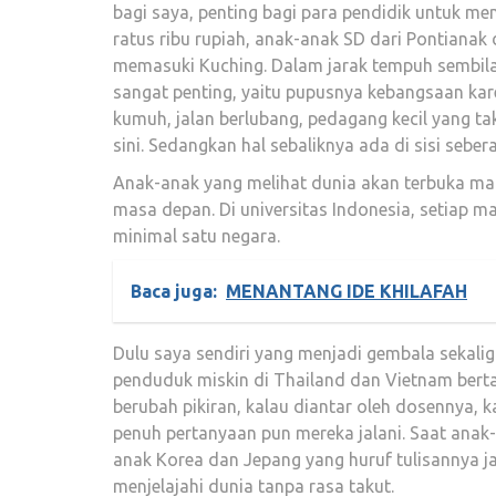
bagi saya, penting bagi para pendidik untuk m
ratus ribu rupiah, anak-anak SD dari Pontiana
memasuki Kuching. Dalam jarak tempuh sembil
sangat penting, yaitu pupusnya kebangsaan ka
kumuh, jalan berlubang, pedagang kecil yang ta
sini. Sedangkan hal sebaliknya ada di sisi seber
Anak-anak yang melihat dunia akan terbuka m
masa depan. Di universitas Indonesia, setiap m
minimal satu negara.
Baca juga:
MENANTANG IDE KHILAFAH
Dulu saya sendiri yang menjadi gembala seka
penduduk miskin di Thailand dan Vietnam bert
berubah pikiran, kalau diantar oleh dosennya, k
penuh pertanyaan pun mereka jalani. Saat anak-
anak Korea dan Jepang yang huruf tulisannya ja
menjelajahi dunia tanpa rasa takut.