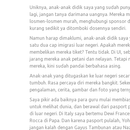
Uniknya, anak-anak didik saya yang sudah punya
lagi, jangan tanya darimana uangnya. Mereka 
losmen-losmen murah, menghubungi sponsor da
kurang sedikit ya ditomboki dosennya sendiri.
Namun harap dimaklumi, anak-anak didik saya y
satu dua cap imigrasi luar negeri. Apakah me
membelikan mereka tiket? Tentu tidak. Di UI, 
jarang mereka anak petani dan nelayan. Tetap
mereka, kini sudah pandai berbahasa asing.
Anak-anak yang ditugaskan ke luar negeri secara
tumbuh. Rasa percaya diri mereka bangkit. Se
pengalaman, cerita, gambar dan foto yang tern
Saya pikir ada baiknya para guru mulai membias
untuk melihat dunia, dan berawal dari pasport
di luar negeri. Di Italy saya bertemu Dewi Franc
Rocca di Papa. Dan karena pasport pulalah, Yo
jangan kalah dengan Gayus Tambunan atau Naza