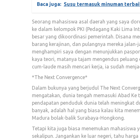
Baca juga:
Susu termasuk minuman terbai
Seorang mahasiswa asal daerah yang saya doron
ke dalam kelompok PKI (Pedagang Kaki Lima I
besar yang dikoordinasi pemerintah. Disana m
barang kerajinan, dan pulangnya mereka jalan-j
menghampiri saya dengan menunjukkan pasportny
kaya teori, matanya tajam mengendus peluang d
cum-laude masih mencari kerja, ia sudah menjadi
*The Next Convergence*
Dalam bukunya yang berjudul The Next Converg
mengatakan, dunia tengah memasuki Abad Ke tiga
pendapatan penduduk dunia telah meningkat dua
banyak, adalah hal yang biasa kalau kita mene
Madura bolak-balik Surabaya-Hongkong.
Tetapi kita juga biasa menemukan mahasiswa y
sekalipun. Jangankan ke luar negeri, tahu harga