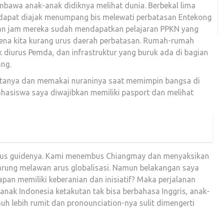
embawa anak-anak didiknya melihat dunia. Berbekal lima
k dapat diajak menumpang bis melewati perbatasan Entekong
an jam mereka sudah mendapatkan pelajaran PPKN yang
rena kita kurang urus daerah perbatasan. Rumah-rumah
k diurus Pemda, dan infrastruktur yang buruk ada di bagian
ang.
atanya dan memakai nuraninya saat memimpin bangsa di
ahasiswa saya diwajibkan memiliki pasport dan melihat
ligus guidenya. Kami menembus Chiangmay dan menyaksikan
arung melawan arus globalisasi. Namun belakangan saya
apan memiliki keberanian dan inisiatif? Maka perjalanan
anak Indonesia ketakutan tak bisa berbahasa Inggris, anak-
uh lebih rumit dan pronounciation-nya sulit dimengerti