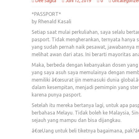
Dee Sagita
Juni 12, 2019
0
Uncategorize
*PASSPORT*
by Rhenald Kasali
Setiap saat mulai perkuliahan, saya selalu be
pasport. Tidak mengherankan, ternyata hanya s
yang sudah pernah naik pesawat, jawabannya 
melihat awan dari atas. Ini berarti mayoritas a
Maka, berbeda dengan kebanyakan dosen yang m
yang saya asuh saya memulainya dengan membe
memiliki â€œsurat ijin memasuki dunia global.â
dalam kesempitan, menjadi pemimpin yang ster
karena punya pasport.
Setelah itu mereka bertanya lagi, untuk apa pasp
berbahasa Melayu. Tidak boleh ke Malaysia, Sin
sejauh yang mampu dan bisa dijangkau.
â€œUang untuk beli tiketnya bagaimana, pak?â€