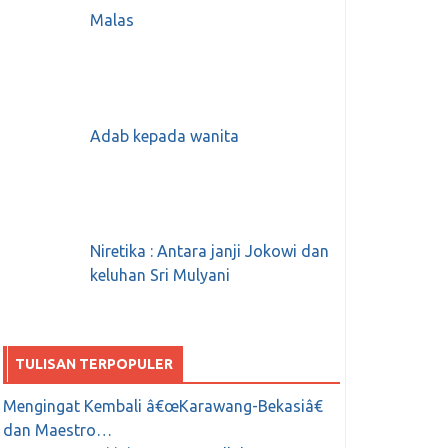
Malas
Adab kepada wanita
Niretika : Antara janji Jokowi dan
keluhan Sri Mulyani
TULISAN TERPOPULER
Mengingat Kembali â€œKarawang-Bekasiâ€
dan Maestro…