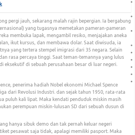
k
g pergi jauh, sekarang malah rajin bepergian. Ia bergabung
nternasional) yang tugasnya memetakan pameran-pameran
ereka membuka lapak, mengambil resiko, menjajakan aneka
alan, ikut kursus, dan membawa dolar. Saat diwisuda, ia
a yang tertera stempel imigrasi dari 35 negara. Selain
an rasa percaya tinggi. Saat teman-temannya yang lulus
 eksekutif di sebuah perusahaan besar di luar negeri.
ence, penerima hadiah Nobel ekonomi Michael Spence
 dari Revolusi Industri. dan sejak tahun 1950, rata-rata
 puluh kali lipat. Maka kendati penduduk miskin masih
mukan perempuan miskin-lulusan SD dari sebuah dusun di
ang hanya sibuk demo dan tak pernah keluar negeri
 tiket pesawat saja tidak, apalagi memiliki pasport. Maka