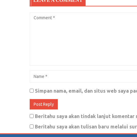
LEAVE A COMMENT
Maret 17, 2018
0
Ini rahasia untuk mengalahkan Prabow
Desember 31, 2018
1
Nahkoda kapal tak akan pecah
November 27, 2019
0
Simpan nama, email, dan situs web saya pa
Perjuangan panjang Bapak Persatuan
Beritahu saya akan tindak lanjut komentar 
Oktober 17, 2019
0
Beritahu saya akan tulisan baru melalui sur