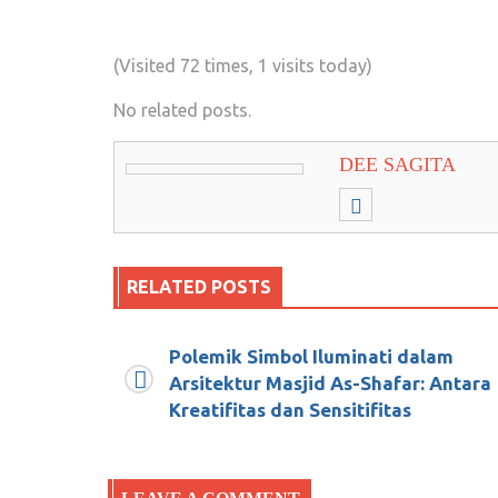
(Visited 72 times, 1 visits today)
No related posts.
DEE SAGITA
RELATED POSTS
Polemik Simbol Iluminati dalam
Mereka menjadikan ummat Islam Indo
Arsitektur Masjid As-Shafar: Antara
Kreatifitas dan Sensitifitas
Desember 12, 2019
0
Datuk Maharajo Palinduang Yusril Ih