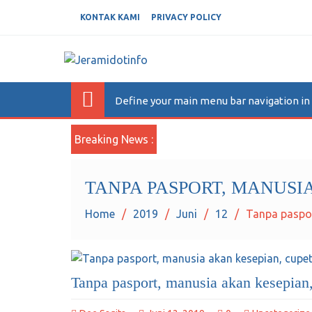
KONTAK KAMI
PRIVACY POLICY
JERAMIDOTINFO
Berita dan Informasi Terkini
Define your main menu bar navigation i
Breaking News :
TANPA PASPORT, MANUSI
Home
2019
Juni
12
Tanpa paspor
Tanpa pasport, manusia akan kesepian