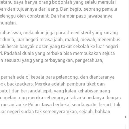
, setahu saya hanya orang bodohlah yang selalu memulai
pan dan tujuannya dari uang. Dan begitu seorang pemula
elenggu oleh constraint. Dan hampir pasti jawabannya
mungkin.
 mahasiswa, melainkan juga para dosen steril yang kurang
at dunia, luar negeri terasa jauh, mahal, mewah, menembus
k heran banyak dosen yang takut sekolah ke luar negeri
ri. Padahal dunia yang terbuka bisa membukakan sejuta
n sesuatu yang yang terbayangkan, pengetahuan,
 pernah ada di kepala para pelancong, dan diantaranya
ok backpackers. Mereka adalah pemburu tiket dan
tut dan bersandal jepit, yang kalau kehabisan uang
ilaku melancong mereka sebenarnya tak ada bedanya dengan
 merantau ke Pulau Jawa berbekal seadanya.Ini berarti tak
ar negeri sudah tak semenyeramkan, sejauh, bahkan