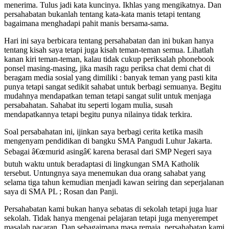
menerima. Tulus jadi kata kuncinya. Ikhlas yang mengikatnya. Dan
persahabatan bukanlah tentang kata-kata manis tetapi tentang
bagaimana menghadapi pahit manis bersama-sama.
Hari ini saya berbicara tentang persahabatan dan ini bukan hanya
tentang kisah saya tetapi juga kisah teman-teman semua. Lihatlah
kanan kiri teman-teman, kalau tidak cukup periksalah phonebook
ponsel masing-masing, jika masih ragu periksa chat demi chat di
beragam media sosial yang dimiliki : banyak teman yang pasti kita
punya tetapi sangat sedikit sahabat untuk berbagi semuanya. Begitu
mudahnya mendapatkan teman tetapi sangat sulit untuk menjaga
persabahatan. Sahabat itu seperti logam mulia, susah
mendapatkannya tetapi begitu punya nilainya tidak terkira.
Soal persabahatan ini, ijinkan saya berbagi cerita ketika masih
mengenyam pendidikan di bangku SMA Pangudi Luhur Jakarta.
Sebagai â€œmurid asingâ€ karena berasal dari SMP Negeri saya
butuh waktu untuk beradaptasi di lingkungan SMA Katholik
tersebut. Untungnya saya menemukan dua orang sahabat yang
selama tiga tahun kemudian menjadi kawan seiring dan seperjalanan
saya di SMA PL ; Rosan dan Panji.
Persahabatan kami bukan hanya sebatas di sekolah tetapi juga luar
sekolah. Tidak hanya mengenai pelajaran tetapi juga menyerempet
masalah pacaran. Dan sebagaimana masa remaja, persahabatan kami