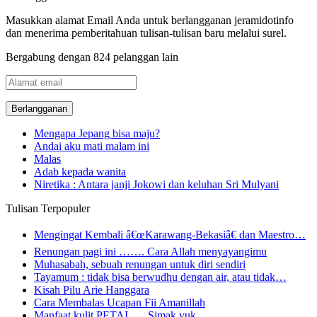
Masukkan alamat Email Anda untuk berlangganan jeramidotinfo
dan menerima pemberitahuan tulisan-tulisan baru melalui surel.
Bergabung dengan 824 pelanggan lain
Alamat
email
Mengapa Jepang bisa maju?
Andai aku mati malam ini
Malas
Adab kepada wanita
Niretika : Antara janji Jokowi dan keluhan Sri Mulyani
Tulisan Terpopuler
Mengingat Kembali â€œKarawang-Bekasiâ€ dan Maestro…
Renungan pagi ini ……. Cara Allah menyayangimu
Muhasabah, sebuah renungan untuk diri sendiri
Tayamum : tidak bisa berwudhu dengan air, atau tidak…
Kisah Pilu Arie Hanggara
Cara Membalas Ucapan Fii Amanillah
Manfaat kulit PETAI….. Simak yuk..