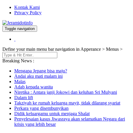
Kontak Kami
Privacy Policy
Toggle navigation
Berita dan Informasi Terkini
Jeramidotinfo
Define your main menu bar navigation in Apperance > Menus >
Breaking News :
Mengapa Jepang bisa maju?
Andai aku mati malam ini
Malas
Adab kepada wanita
Niretika : Antara janji Jokowi dan keluhan Sri Mulyani
Dalam lift
Takziyah ke rumah keluarga mayit, tidak dilarang syariat
Perkara yang disembunyikan
Didik keluargamu untuk menjaga Shalat
Penyelesaian kasus Jiwasraya akan selamatkan Negara dari
krisis yang lebih besar