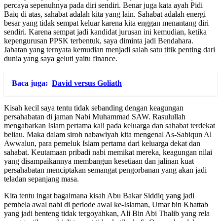
percaya sepenuhnya pada diri sendiri. Benar juga kata ayah Pidi
Baiq di atas, sahabat adalah kita yang lain. Sahabat adalah energi
besar yang tidak sempat keluar karena kita enggan menantang diri
sendiri. Karena sempat jadi kandidat jurusan ini kemudian, ketika
kepengurusan PPSK terbentuk, saya diminta jadi Bendahara.
Jabatan yang ternyata kemudian menjadi salah satu titik penting dari
dunia yang saya geluti yaitu finance.
Baca juga:
David versus Goliath
Kisah kecil saya tentu tidak sebanding dengan keagungan
persahabatan di jaman Nabi Muhammad SAW. Rasulullah
mengabarkan Islam pertama kali pada keluarga dan sahabat terdekat
beliau. Maka dalam siroh nabawiyah kita mengenal As-Sabiqun Al
Awwalun, para pemeluk Islam pertama dari keluarga dekat dan
sahabat. Keutamaan pribadi nabi memikat mereka, keagungan nilai
yang disampaikannya membangun kesetiaan dan jalinan kuat
persahabatan menciptakan semangat pengorbanan yang akan jadi
teladan sepanjang masa.
Kita tentu ingat bagaimana kisah Abu Bakar Siddiq yang jadi
pembela awal nabi di periode awal ke-Islaman, Umar bin Khattab
yang jadi benteng tidak tergoyahkan, Ali Bin Abi Thalib yang rela