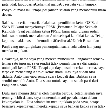
juga tidak luput dari â€œhal-hal ajaibâ€ : sesuatu yang tampak
konyol di masa lalu tetapi jadi jalinan sejarah yang membentuk masa
depan.
Salah satu cerita menarik adalah saat pemilihkan ketua OSIS, di
SMA PL kami menyebutnya PPSK (Persatuan Pelajar Sekolah
Katholik). Saat pemilihan ketua PPSK, kami satu jurusan sudah
bulat suara untuk mencalonkan Anto sebagai kandidat ketua. Tetapi
keputusan aklamasi itu kemudian â€œdirusakâ€ oleh Rosan dan
Panji yang menginginkan pemungutan suara, ada calon lain yang
mereka majukan.
Celakanya, nama saya yang mereka munculkan. Jangankan teman-
teman satu jurusan, saya sendiri tidak pernah merasa diri pantas
untuk jadi ketua PPSK. Tetapi apa daya, usul mereka diterima, saya
terpaksa menantang Anto di kotak suara. Hasilnya sudah bisa
diduga, Anto menyapu semua suara kecuali dua. Bahkan saya
sendiri memilih Anto. Dua suara untuk saya itu sudah pasti dari
Panji dan Rosan.
Dulu saya merasa dikerjai oleh mereka berdua. Tetapi setelah saya
renungi lebih dalam, saya menemukan arti persahabatan dalam
kekonyolan itu. Dua sahabat itu menunjukkan pada saya, betapa
besarnya kepercayaan mereka kepada saya bahkan ketika saya tidak