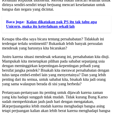
Kesatuan Republik Indonesia. Mereka bukan mencari selamat untuk
dirinya sendiri-sendiri tetapi berjuang mencari keselamatan untuk
bangsa dan negara yang dicintai.
Baca juga:
Kalau dikatakan pak PS itu tak tahu apa
Unicorn, maka itu keterlaluan sekali lah
Kenapa tiba-tiba saya bicara tentang persahabatan? Tidakkah ini
terdengar terlalu sentimentil? Bukankah lebih banyak persoalan
mendesak yang harusnya kita bicarakan?
Justru karena situasi mendesak sekarang ini, persahabatan kita diuji.
Mampukah kita menetapkan pilihan pada sahabat sepanjang usia
dengan meminggirkan kepentingan-kepentingan pribadi yang
bersifat jangka pendek? Bisakah kita merawat persahabatan dengan
tulus tanpa embel-embel lain yang menyertainya? Dan yang lebih
penting dari itu semua, untuk sahabat kita, bisakah kita jadi orang
yang sama walaupun berada di sisi yang berbeda?
Pertanyaan-pertanyaan itu penting untuk dijawab karena zaman
yang kita hadapi sungguh tidak mudah. Tidak kurang Bung Karno
sudah memperkirakan jauh-jauh hari dengan mengatakan,
â€œperjuanganku lebih mudah karena menghadapi bangsa asing
tetapi perjuangan kalian akan lebih berat karena menghadapi bangsa