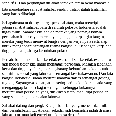
sendiriâ€. Dan perjuangan itu akan semakin terasa berat manakala
kita menghadapi sahabat-sahabat sendiri. Tetapi itulah tantangan
yang harus dihadapi.
Sebagaimana mahalnya harga persahabatan, maka menciptakan
jutaan sahabat-sahabat baru di seluruh pelosok Indonesia adalah
tugas mulia. Sahabat kita adalah mereka yang percaya bahwa
perubahan itu niscaya, mereka yang enggan berpangku tangan,
mereka yang terus merawat bangsa dengan kerja nyata serta siap
untuk menghadapi tantangan utama bangsa ini : lapangan kerja dan
tingginya harga-harga kebutuhan pokok.
Persahabatan melahirkan kesetiakawanan. Dan kesetiakawanan itu
jadi modal besar kita untuk mengatasi persoalan. Masalah lapangan
kerja dan tingginya harga barang-barang kebutuhan pokok butuh
sensitifitas sosial yang lahir dari semangat kesetiakawanan. Dan kita
bangsa Indonesia, sudah merumuskannya dalam semangat gotong
royong. Sayangnya semangat ini sering terlupakan karena ada yang
menganggap kritik sebagai serangan, sehingga bukannya
merumuskan persoalan yang dilakukan tetapi menutupi persoalan
yang satu dengan persoalan lainnya.
Sahabat datang dan pergi. Kita pribadi lah yang menentukan nilai
dari persahabatan itu. Apakah sekedar jadi kenangan indah di masa
lalu atau mampu jadi energi untuk masa depan?