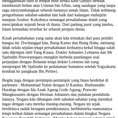
menggantikan nabi di tempat tidur ketika kafir Qurays hendak
membunuh beliau atau Ustman bin Affan, sang saudagar yang tanpa
ragu menyumbangkan seluruh hartanya untuk Islam. Tidak terhitung
pengorbanan sahabat-sahabat lain baik dari kalangan muhajirin
maupun Anshor. Kokohnya semangat persahabatan itulah yang
menciptakan sejarah besar di dunia. Dari padang pasir yang tandus,
Islam kemudian tersebar ke seluruh penjuru dunia.
Kisah persahabatan yang sama akan kita temukan dari para pendiri
bangsa ini. Dwitunggal kita, Bung Karno dan Bung Hatta, memang
tidak selalu sejalan tetapi persahabatan keduanya kekal hingga salah
satu dijemput oleh Yang Kuasa. Dokter Johannes Leimena dan Mr
Sjafrudin Prawiranegara mungkin berbeda pandangan soal
perjanjian dengan Belanda tetapi dokter Leimena lah yang
menjemput Mr Sjafrudin ke pedalaman Sumatera setelah Yogyakarta
kembali ke pangkuan Ibu Pertiwi.
Begitu juga dengan pemimpin-pemimpin yang biasa berdebat di
parlemen : Mohammad Natsir dengan IJ Kasimo, Burhanudin
Harahap dengan Ida Anak Agung Gede Agung, Prawoto
Mangkusastro dengan Herman Johannes dan puluhan pendahulu
lainnya. Negara kita dibangun oleh sahabat-sahabat yang memikul
tugas dengan cara mereka masing-masing. Negara ini sejak
berdirinya sudah beragam pemikirannya, berbhinneka manusianya
tetapi terikat dalam semangat persahabatan dalam bingkai Negara