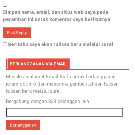
Berharap Kearifan Duo “ARIEF”
Simpan nama, email, dan situs web saya pada
Juni 20, 2019
0
peramban ini untuk komentar saya berikutnya.
Kami masih hidup, Tuan, masih punya nama.
Kami masih becak, selamanya mungkin hanya
Beritahu saya akan tulisan baru melalui surel.
becak.
Januari 30, 2018
0
BERLANGGANAN VIA EMAIL
Masukkan alamat Email Anda untuk berlangganan
jeramidotinfo dan menerima pemberitahuan tulisan-
tulisan baru melalui surel.
#17AprilGulungKarpetIstana; Berawal dari
Bergabung dengan 824 pelanggan lain
Rocky Gerung, Menjadi Inspirasi Trending
Topic
Alamat
email
Maret 3, 2019
0