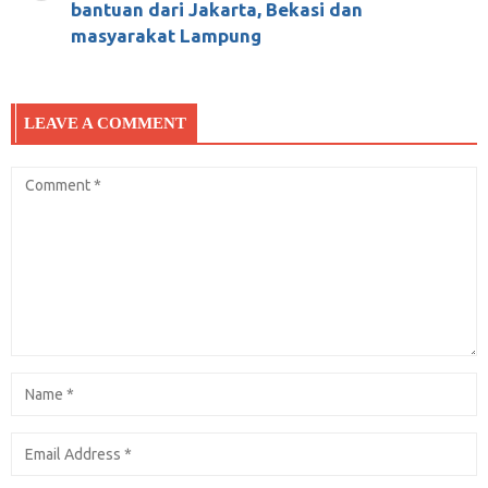
Lakukan selagi masih bisa!!!
bantuan dari Jakarta, Bekasi dan
masyarakat Lampung
Januari 7, 2020
0
LEAVE A COMMENT
Menelanjangi Jokowi di Panggung KPU
Januari 18, 2019
0
Megawati dan Jokowi Mau Pisahkan Prabowo
dari Umat Islam, Tendang LBP, Cegah SBY
Juli 26, 2019
0