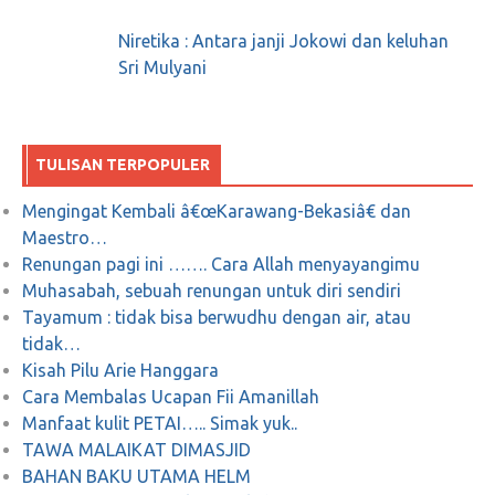
Juni 10, 2018
0
Niretika : Antara janji Jokowi dan keluhan
Sri Mulyani
Sampah Kaget : Di Indonesia, PLTU dibangun
di tempat pembuangan sampah.
TULISAN TERPOPULER
Juli 10, 2019
0
Mengingat Kembali â€œKarawang-Bekasiâ€ dan
Kunci menikmati kopi bukanlah seberapa
Maestro…
Renungan pagi ini ……. Cara Allah menyayangimu
bagus cangkirnya, tetapi seberapa bagus
Muhasabah, sebuah renungan untuk diri sendiri
kualitas kopinya…”
Tayamum : tidak bisa berwudhu dengan air, atau
tidak…
Februari 2, 2018
0
Kisah Pilu Arie Hanggara
Cara Membalas Ucapan Fii Amanillah
Manfaat kulit PETAI….. Simak yuk..
TAWA MALAIKAT DIMASJID
Felix Siauw Bongkar Adanya Teror Lain yang
BAHAN BAKU UTAMA HELM
Lebih Menakutkan, Teror dari Orang yang Tak