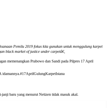
aksanaan Pemilu 2019 fokus kita gunakan untuk menggulung karpet
n black market of justice under carpetâ€,
ngan memenangkan Prabowo dan Sandi pada Pilpres 17 April
KA idamannya.#17AprilGulungKarpetIstana
ji-janji baru yang menurut Netizen tidak masuk akal.