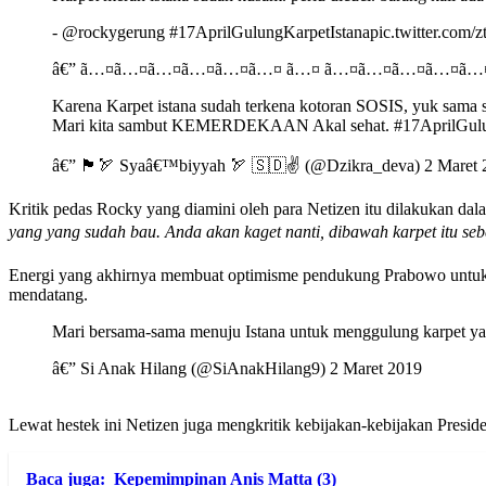
- @rockygerung #17AprilGulungKarpetIstanapic.twitter.com
â€” ã…¤ã…¤ã…¤ã…¤ã…¤ã…¤ ã…¤ ã…¤ã…¤ã…¤ã…¤ã…¤ã…
Karena Karpet istana sudah terkena kotoran SOSIS, yuk sama 
Mari kita sambut KEMERDEKAAN Akal sehat. #17AprilGulu
â€” 🏴🏹 Syaâ€™biyyah 🏹 🇸🇩✌️ (@Dzikra_deva) 2 Maret 
Kritik pedas Rocky yang diamini oleh para Netizen itu dilakukan da
yang yang sudah bau. Anda akan kaget nanti, dibawah karpet itu seben
Energi yang akhirnya membuat optimisme pendukung Prabowo untuk 
mendatang.
Mari bersama-sama menuju Istana untuk menggulung karpet y
â€” Si Anak Hilang (@SiAnakHilang9) 2 Maret 2019
Lewat hestek ini Netizen juga mengkritik kebijakan-kebijakan Presiden
Baca juga:
Kepemimpinan Anis Matta (3)