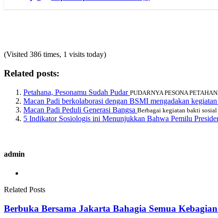
(Visited 386 times, 1 visits today)
Related posts:
Petahana, Pesonamu Sudah Pudar
PUDARNYA PESONA PETAHANA. Ole
Macan Padi berkolaborasi dengan BSMI mengadakan kegiata
Macan Padi Peduli Generasi Bangsa
Berbagai kegiatan bakti sosia
5 Indikator Sosiologis ini Menunjukkan Bahwa Pemilu Presi
admin
Related Posts
Berbuka Bersama Jakarta Bahagia Semua Kebagia