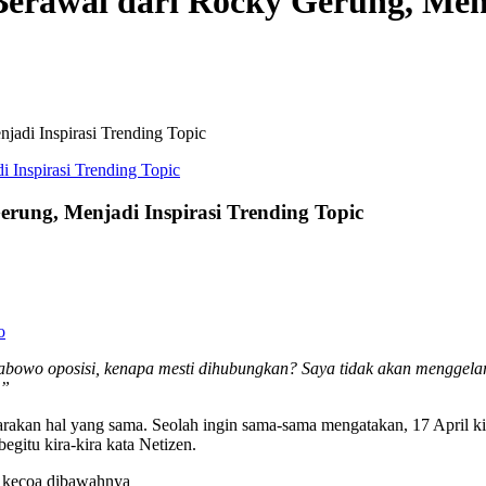
erawal dari Rocky Gerung, Menja
jadi Inspirasi Trending Topic
rung, Menjadi Inspirasi Trending Topic
o
abowo oposisi, kenapa mesti dihubungkan? Saya tidak akan menggela
,”
uarakan hal yang sama. Seolah ingin sama-sama mengatakan, 17 April 
begitu kira-kira kata Netizen.
da kecoa dibawahnya