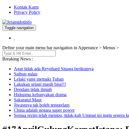
Kontak Kami
Privacy Policy
Toggle navigation
Berita dan Informasi Terkini
Jeramidotinfo
Define your main menu bar navigation in Apperance > Menus >
Breaking News :
Agar tidak ada Reynhard Sinaga berikutnya
Saibun galau
Lelaki yang memaki Tuhan
Lakukan selagi masih bisa!!!
Dendam tidak ilmiah
Hidupmu kebanyakan drama
Sakaratul Maut
Jiwasraya tak boleh tenggelam
China adalah negara super power
Semua rezim telah menipu, tidak-kah Ummat ini ingin segera 