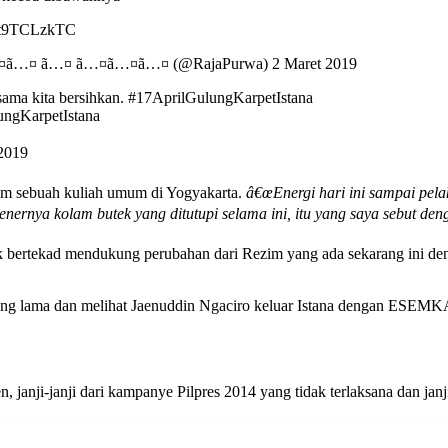
/zt9TCLzkTC
¤ ã…¤ ã…¤ã…¤ã…¤ (@RajaPurwa) 2 Maret 2019
sama kita bersihkan. #17AprilGulungKarpetIstana
ngKarpetIstana
2019
lam sebuah kuliah umum di Yogyakarta.
â€œEnergi hari ini sampai pel
ernya kolam butek yang ditutupi selama ini, itu yang saya sebut denga
bertekad mendukung perubahan dari Rezim yang ada sekarang ini de
ang lama dan melihat Jaenuddin Ngaciro keluar Istana dengan ESEM
, janji-janji dari kampanye Pilpres 2014 yang tidak terlaksana dan jan