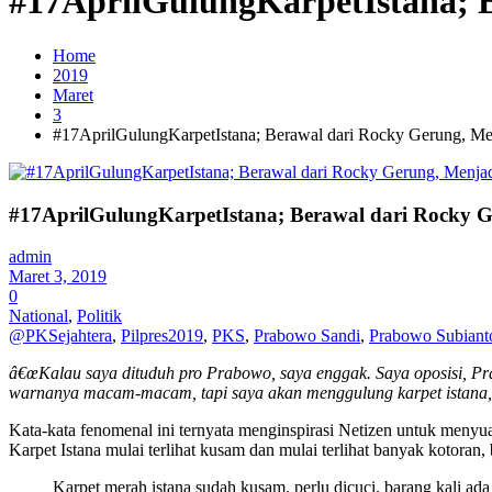
#17AprilGulungKarpetIstana; B
Home
2019
Maret
3
#17AprilGulungKarpetIstana; Berawal dari Rocky Gerung, Men
#17AprilGulungKarpetIstana; Berawal dari Rocky Ge
admin
Maret 3, 2019
0
National
,
Politik
@PKSejahtera
,
Pilpres2019
,
PKS
,
Prabowo Sandi
,
Prabowo Subiant
â€œKalau saya dituduh pro Prabowo, saya enggak. Saya oposisi, Pr
warnanya macam-macam, tapi saya akan menggulung karpet istana
Kata-kata fenomenal ini ternyata menginspirasi Netizen untuk meny
Karpet Istana mulai terlihat kusam dan mulai terlihat banyak kotoran, 
Karpet merah istana sudah kusam. perlu dicuci. barang kali a