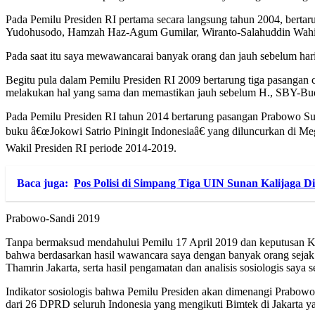
Pada Pemilu Presiden RI pertama secara langsung tahun 2004, bert
Yudohusodo, Hamzah Haz-Agum Gumilar, Wiranto-Salahuddin Wahi
Pada saat itu saya mewawancarai banyak orang dan jauh sebelum h
Begitu pula dalam Pemilu Presiden RI 2009 bertarung tiga pasangan
melakukan hal yang sama dan memastikan jauh sebelum H., SBY-Bu
Pada Pemilu Presiden RI tahun 2014 bertarung pasangan Prabowo S
buku â€œJokowi Satrio Piningit Indonesiaâ€ yang diluncurkan di Meg
Wakil Presiden RI periode 2014-2019.
Baca juga:
Pos Polisi di Simpang Tiga UIN Sunan Kalijaga D
Prabowo-Sandi 2019
Tanpa bermaksud mendahului Pemilu 17 April 2019 dan keputusan KPU
bahwa berdasarkan hasil wawancara saya dengan banyak orang sejak 
Thamrin Jakarta, serta hasil pengamatan dan analisis sosiologis sa
Indikator sosiologis bahwa Pemilu Presiden akan dimenangi Prabowo
dari 26 DPRD seluruh Indonesia yang mengikuti Bimtek di Jakarta y