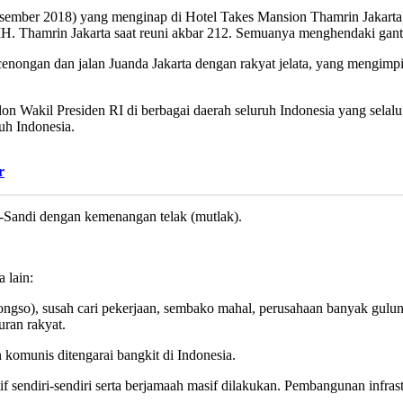
esember 2018) yang menginap di Hotel Takes Mansion Thamrin Jakarta
 MH. Thamrin Jakarta saat reuni akbar 212. Semuanya menghendaki gant
enongan dan jalan Juanda Jakarta dengan rakyat jelata, yang mengimpi
 Wakil Presiden RI di berbagai daerah seluruh Indonesia yang selal
uh Indonesia.
r
o-Sandi dengan kemenangan telak (mutlak).
 lain:
longso), susah cari pekerjaan, sembako mahal, perusahaan banyak gulung
ran rakyat.
 komunis ditengarai bangkit di Indonesia.
atif sendiri-sendiri serta berjamaah masif dilakukan. Pembangunan infras