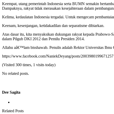
Keempat, utang pemerintah Indonesia serta BUMN semakin bertamba
Dampaknya, rakyat tidak merasakan kesejahteraan dalam pembangu
Kelima, kedaulatan Indonesia tergadai. Untuk mengecam pembantaia
Keenam, kesenjangan, ketidakadilan dan separatisme dibiarkan.
Atas dasar itu, kita menyaksikan dukungan rakyat kepada Prabowo-Sa
dalam Pilgub DKI 2012 dan Pemilu Presiden 2014.
Allahu aâ€™lam bisshawab. Penulis adalah Rektor Universitas Ibnu 
https://www.facebook.com/NaniekDeyang/posts/2003980199671257
(Visited 300 times, 1 visits today)
No related posts.
Dee Sagita
Related Posts