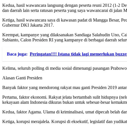
Kedua, hasil wawancara langsung dengan peserta reuni 2012 (1-2 D
dan daerah lain serta ratusan peserta yang saya wawancarai di jalan
Ketiga, hasil wawancara saya di kawasan padat di Mangga Besar, Pec
Gubernur DKI Jakarta 2017.
Keempat, kampanye yang dilaksanakan Sandiaga Salahudin Uno, Calon
Subianto, Calon Presiden RI yang kampanye di berbagai daerah selur
Baca juga:
Peringatan!!!! Istana tidak lagi memerlukan buzze
Kelima, seluruh polling di media sosial dimenangi pasangan Prabow
Alasan Ganti Presiden
Banyak faktor yang mendorong rakyat mau ganti Presiden 2019 antara
Pertama, faktor ekonomi. Rakyat jelata bertambah sulit hidupnya (ne
kekayaan alam Indonesia dikuras bukan untuk sebesar-besar kemakmu
Kedua, faktor Agama. Ulama di kriminalisasi, umat dipecah belah dan
Ketiga, korupsi merajalela. Korupsi di eksekutif, legislatif dan yudik