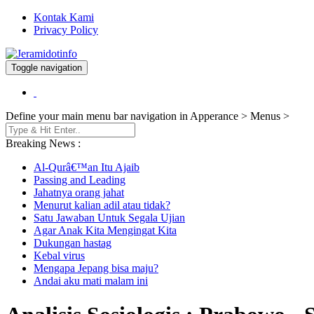
Kontak Kami
Privacy Policy
Toggle navigation
Berita dan Informasi Terkini
Jeramidotinfo
Define your main menu bar navigation in Apperance > Menus >
Breaking News :
Al-Qurâ€™an Itu Ajaib
Passing and Leading
Jahatnya orang jahat
Menurut kalian adil atau tidak?
Satu Jawaban Untuk Segala Ujian
Agar Anak Kita Mengingat Kita
Dukungan hastag
Kebal virus
Mengapa Jepang bisa maju?
Andai aku mati malam ini