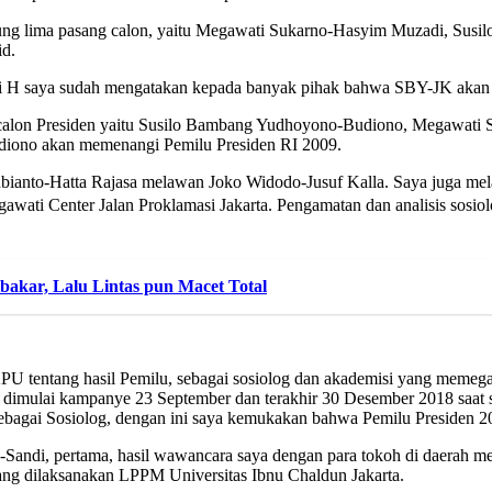
arung lima pasang calon, yaitu Megawati Sukarno-Hasyim Muzadi, Su
d.
ari H saya sudah mengatakan kepada banyak pihak bahwa SBY-JK akan
 calon Presiden yaitu Susilo Bambang Yudhoyono-Budiono, Megawati S
diono akan memenangi Pemilu Presiden RI 2009.
ubianto-Hatta Rajasa melawan Joko Widodo-Jusuf Kalla. Saya juga m
awati Center Jalan Proklamasi Jakarta. Pengamatan dan analisis sosiol
ibakar, Lalu Lintas pun Macet Total
 tentang hasil Pemilu, sebagai sosiolog dan akademisi yang memegang
dimulai kampanye 23 September dan terakhir 30 Desember 2018 saat s
ya sebagai Sosiolog, dengan ini saya kemukakan bahwa Pemilu Presiden
-Sandi, pertama, hasil wawancara saya dengan para tokoh di daerah 
ang dilaksanakan LPPM Universitas Ibnu Chaldun Jakarta.