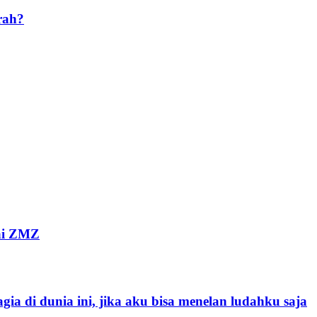
rah?
yai ZMZ
ia di dunia ini, jika aku bisa menelan ludahku saja