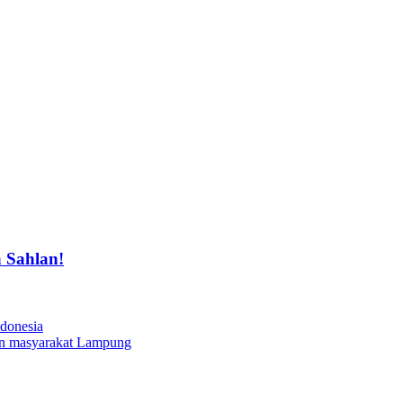
a Sahlan!
ndonesia
an masyarakat Lampung